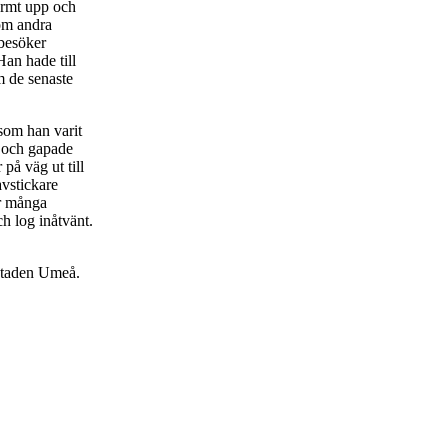
värmt upp och
 om andra
 besöker
an hade till
m de senaste
som han varit
a och gapade
på väg ut till
avstickare
ör många
ch log inåtvänt.
staden Umeå.