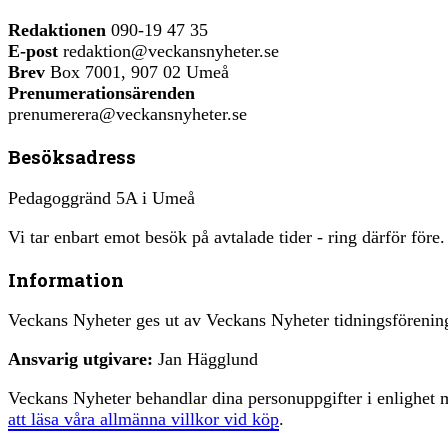
Redaktionen
090-19 47 35
E-post
redaktion@veckansnyheter.se
Brev
Box 7001, 907 02 Umeå
Prenumerationsärenden
prenumerera@veckansnyheter.se
Besöksadress
Pedagoggränd 5A i Umeå
Vi tar enbart emot besök på avtalade tider - ring därför före.
Information
Veckans Nyheter ges ut av Veckans Nyheter tidningsfören
Ansvarig utgivare:
Jan Hägglund
Veckans Nyheter behandlar dina personuppgifter i enlighe
att läsa våra allmänna villkor vid köp
.