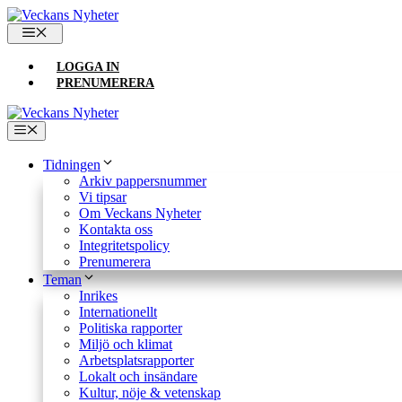
Hoppa
till
MENY
innehåll
LOGGA IN
PRENUMERERA
Meny
Tidningen
Arkiv pappersnummer
Vi tipsar
Om Veckans Nyheter
Kontakta oss
Integritetspolicy
Prenumerera
Teman
Inrikes
Internationellt
Politiska rapporter
Miljö och klimat
Arbetsplatsrapporter
Lokalt och insändare
Kultur, nöje & vetenskap