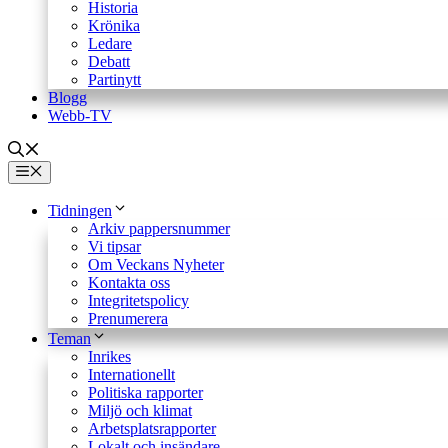
Historia
Krönika
Ledare
Debatt
Partinytt
Blogg
Webb-TV
Meny
Tidningen
Arkiv pappersnummer
Vi tipsar
Om Veckans Nyheter
Kontakta oss
Integritetspolicy
Prenumerera
Teman
Inrikes
Internationellt
Politiska rapporter
Miljö och klimat
Arbetsplatsrapporter
Lokalt och insändare