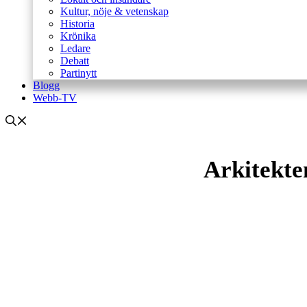
Kultur, nöje & vetenskap
Historia
Krönika
Ledare
Debatt
Partinytt
Blogg
Webb-TV
Arkitekte