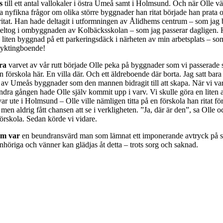
ss
till ett antal vallokaler i östra Umeå samt i Holmsund. Och när Olle 
na nyfikna frågor om olika större byggnader han ritat började han prata
itat. Han hade deltagit i utformningen av Ålidhems centrum – som jag
eltog i ombyggnaden av Kolbäcksskolan – som jag passerar dagligen. H
 liten byggnad på ett parkeringsdäck i närheten av min arbetsplats – so
flyktingboende!
ra
varvet av vår rutt började Olle peka på byggnader som vi passerade 
n förskola här. En villa där. Och ett äldreboende där borta. Jag satt bar
av Umeås byggnader som den mannen bidragit till att skapa. När vi var 
dra gången hade Olle själv kommit upp i varv. Vi skulle göra en liten 
r ute i Holmsund – Olle ville nämligen titta på en förskola han ritat f
men aldrig fått chansen att se i verkligheten. ”Ja, där är den”, sa Olle o
örskola. Sedan körde vi vidare.
öm var
en beundransvärd man som lämnat ett imponerande avtryck på 
nhöriga och vänner kan glädjas åt detta – trots sorg och saknad.