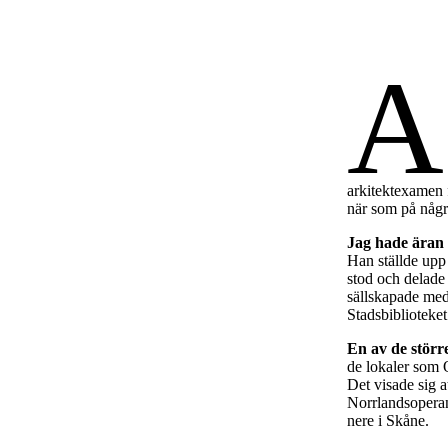
A
arkitektexamen 
när som på några
Jag hade äran
Han ställde upp 
stod och delade 
sällskapade med 
Stadsbiblioteke
En av de störr
de lokaler som O
Det visade sig a
Norrlandsoperan
nere i Skåne.