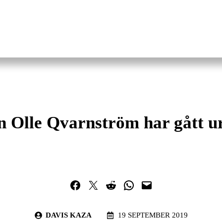
n Olle Qvarnström har gått ur
Dela på Facebook
Dela på Twitter
Dela på Reddit
Dela i WhatsApp
Maila en länk
DAVIS KAZA
19 SEPTEMBER 2019