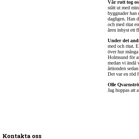
Vår rutt tog
o
stått ut med mi
byggnader han r
dagligen. Han d
och med ritat en
åren inhyst ett 
Under det and
med och ritat. E
över hur många 
Holmsund för an
medan vi ändå va
årtionden sedan 
Det var en röd f
Olle Qvarnstr
Jag hoppas att a
Kontakta oss