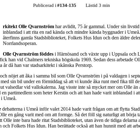
Publicerad i
#
134-135
Lästid 3 min
rkitekt Olle Qvarnström
har avlidit, 75 år gammal. Under sin livstid
inblandad i att rita en rad kända och mindre kända byggnader i Umeå
återfinns gamla Stadsbiblioteket, Folkets Hus Idun och den äldre dele
Norrlandsoperan.
Olle Qvarnström föddes
i Härnösand och växte upp i Uppsala och 
fick han vid Chalmers tekniska högskola 1969. Sedan dess arbetade Ol
 år då han var stadsarkitekt i skånska Perstorp.
och nöjet att åka i samma bil som Olle Qvarnström i på valdagen i sep
med sin bil under en förmiddag så att vi kunde åka runt med fika till d
ut valsedlar vid vallokalerna. Jag visste inte så mycket mer om Olle än 
en partimedlem som heter Kerstin och att han hade varit inblandad i att
t i Umeå.
e
debatterna i Umeå inför valet 2014 hade varit frågan om att flytta Stad
lle en gång varit med om att formge. Så det föll sig naturligt att börja t
tt Olle inte bara hade ritat Stadsbiblioteket, utan även de tidiga delarna 
 och Folkets Hus Idun. Han berättade också att han hunnit med att arbe