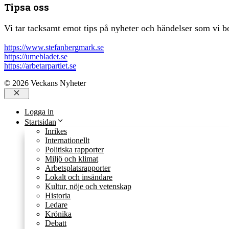
Tipsa oss
Vi tar tacksamt emot tips på nyheter och händelser som vi bo
https://www.stefanbergmark.se
https://umebladet.se
https://arbetarpartiet.se
© 2026 Veckans Nyheter
Stäng
Logga in
Startsidan
Inrikes
Internationellt
Politiska rapporter
Miljö och klimat
Arbetsplatsrapporter
Lokalt och insändare
Kultur, nöje och vetenskap
Historia
Ledare
Krönika
Debatt