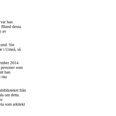
 var han
. Bland dessa
n av
Lund. Sin
le i Umeå, så
tember 2014.
e personer som
att han
 rita
sbiblioteket från
ala om detta.
av
ta som arkitekt