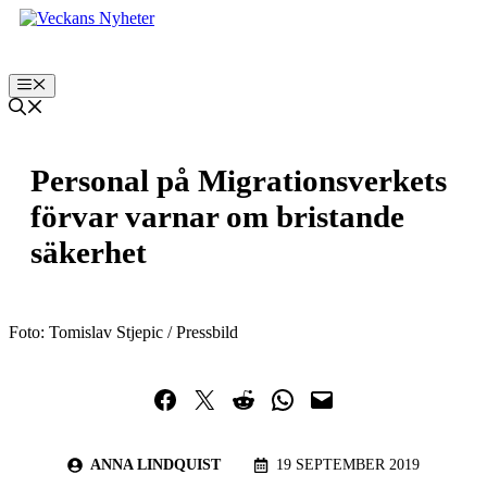
Hoppa
till
innehåll
Meny
Personal på Migrationsverkets
förvar varnar om bristande
säkerhet
Foto: Tomislav Stjepic / Pressbild
Dela på Facebook
Dela på Twitter
Dela på Reddit
Dela i WhatsApp
Maila en länk
ANNA LINDQUIST
19 SEPTEMBER 2019