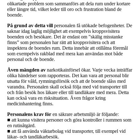
olikartade problem som sammanförs att dela rum under kortare
eller längre tid, vilket leder till oro och frustration bland de
boende.
På grund av detta vill
personalen få utökade befogenheter. De
saknar idag laglig möjlighet att exempelvis kroppsvisitera
boenden och besökare. Det är endast om ”skälig misstanke
finns” som personalen har rätt att kroppsvisitera och att
inspektera de boendes rum. Detta innebär att otillåtna föremål
som exempelvis rakblad med mera kan användas mot både
personal och de boende.
Även mängden av
narkotikainförsel ökar. Varje vecka inträffar
olika händelser som rapporteras. Det kan vara att personal blir
utsatta för våld, rymningsförsök och att de boende slåss med
varandra. Personalen skall också följa med vid transporter till
och från besök hos läkare eller till tandläkare med mera. Detta
kan också vara en risksituation. Även frågor kring
medicinhantering finns.
Personalens krav för
en säkrare arbetsmiljö är följande:
■ att kunna visitera personer och göra kontroller i rummen som
en rutinåtgärd.
■ att få använda väktarbolag vid transporter, till exempel vid
läkar- och tandläkarbesök.