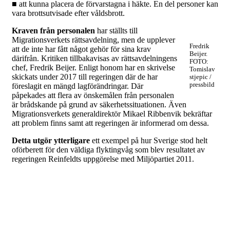
■ att kunna placera de förvarstagna i häkte. En del personer kan
vara brottsutvisade efter våldsbrott.
Kraven från personalen
har ställts till
Migrationsverkets rättsavdelning, men de upplever
Fredrik
att de inte har fått något gehör för sina krav
Beijer.
därifrån. Kritiken tillbakavisas av rättsavdelningens
FOTO:
chef, Fredrik Beijer. Enligt honom har en skrivelse
Tomislav
skickats under 2017 till regeringen där de har
stjepic /
pressbild
föreslagit en mängd lagförändringar. Där
påpekades att flera av önskemålen från personalen
är brådskande på grund av säkerhetssituationen. Även
Migrationsverkets generaldirektör Mikael Ribbenvik bekräftar
att problem finns samt att regeringen är informerad om dessa.
Detta utgör ytterligare
ett exempel på hur Sverige stod helt
oförberett för den väldiga flyktingvåg som blev resultatet av
regeringen Reinfeldts uppgörelse med Miljöpartiet 2011.