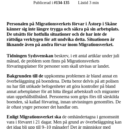
Publicerad i
#
134-135
Lästid 3 min
Personalen på Migrationsverkets förvar i Åstorp i Skåne
känner sig inte längre trygga och säkra på sin arbetsplats.
De utsätts för hotfulla situationer och de har inte de
rättsliga verktygen för att undvika detta. Situationen är
liknande även på andra förvar inom Migrationsverket.
Tidningen Sydsvenskan
beskrev, i ett antal artiklar under juli
månad, de problem som finns på Migrationsverkets
förvaringsplatser för personer som skall utvisas ur landet.
Bakgrunden till de
uppkomma problemen är bland annat en
överbeläggning på boendena. Detta beror delvis på att polisen
nu har fått utökade befogenheter att göra kontroller på bland
annat arbetsplatser för att hitta illegal arbetskraft och migranter
utan uppehållstillstånd. Personerna som grips förs till särskilda
boenden, så kallad förvaring, innan utvisningen genomförs. De
är oftast yngre personer det handlar om.
Enligt Migrationsverket ska
de omhändertagna i genomsnitt
vara i förvaret i 21 dagar. Men på grund av överbeläggning kan
det idag bli upp till 9–10 månader! Det är människor med