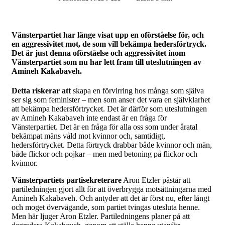
Vänsterpartiet har länge visat upp en oförståelse för, och
en aggressivitet mot, de som vill bekämpa hedersförtryck.
Det är just denna oförståelse och aggressivitet inom
Vänsterpartiet som nu har lett fram till uteslutningen av
Amineh Kakabaveh.
Detta riskerar att
skapa en förvirring hos många som själva
ser sig som feminister – men som anser det vara en självklarhet
att bekämpa hedersförtrycket. Det är därför som uteslutningen
av Amineh Kakabaveh inte endast är en fråga för
Vänsterpartiet. Det är en fråga för alla oss som under åratal
bekämpat mäns våld mot kvinnor och, samtidigt,
hedersförtrycket. Detta förtryck drabbar både kvinnor och män,
både flickor och pojkar – men med betoning på flickor och
kvinnor.
Vänsterpartiets partisekreterare
Aron Etzler påstår att
partiledningen gjort allt för att överbrygga motsättningarna med
Amineh Kakabaveh. Och antyder att det är först nu, efter långt
och moget övervägande, som partiet tvingas utesluta henne.
Men här ljuger Aron Etzler. Partiledningens planer på att