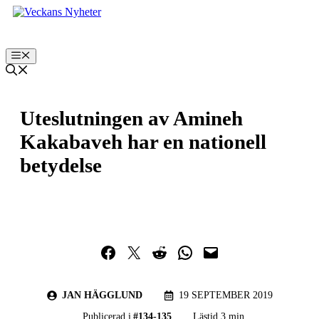
Hoppa
till
innehåll
Meny
Uteslutningen av Amineh
Kakabaveh har en nationell
betydelse
Dela på Facebook
Dela på Twitter
Dela på Reddit
Dela i WhatsApp
Maila en länk
JAN HÄGGLUND
19 SEPTEMBER 2019
Publicerad i
#
134-135
Lästid 3 min