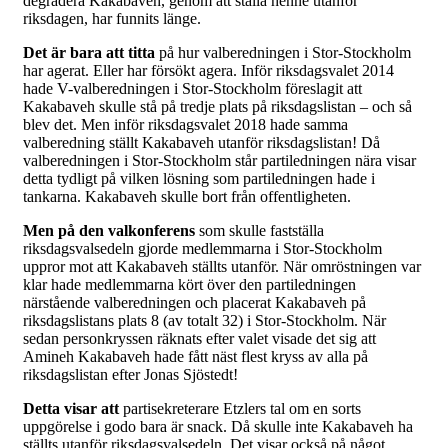
degradera Kakabaveh, genom att ställa henne utanför
riksdagen, har funnits länge.
Det är bara att titta
på hur valberedningen i Stor-Stockholm
har agerat. Eller har försökt agera. Inför riksdagsvalet 2014
hade V-valberedningen i Stor-Stockholm föreslagit att
Kakabaveh skulle stå på tredje plats på riksdagslistan – och så
blev det. Men inför riksdagsvalet 2018 hade samma
valberedning ställt Kakabaveh utanför riksdagslistan! Då
valberedningen i Stor-Stockholm står partiledningen nära visar
detta tydligt på vilken lösning som partiledningen hade i
tankarna. Kakabaveh skulle bort från offentligheten.
Men på den valkonferens
som skulle fastställa
riksdagsvalsedeln gjorde medlemmarna i Stor-Stockholm
uppror mot att Kakabaveh ställts utanför. När omröstningen var
klar hade medlemmarna kört över den partiledningen
närstående valberedningen och placerat Kakabaveh på
riksdagslistans plats 8 (av totalt 32) i Stor-Stockholm. När
sedan personkryssen räknats efter valet visade det sig att
Amineh Kakabaveh hade fått näst flest kryss av alla på
riksdagslistan efter Jonas Sjöstedt!
Detta visar att
partisekreterare Etzlers tal om en sorts
uppgörelse i godo bara är snack. Då skulle inte Kakabaveh ha
ställts utanför riksdagsvalsedeln. Det visar också på något