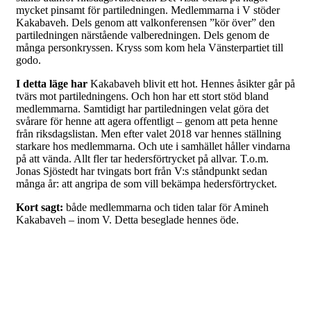
mycket pinsamt för partiledningen. Medlemmarna i V stöder
Kakabaveh. Dels genom att valkonferensen ”kör över” den
partiledningen närstående valberedningen. Dels genom de
många personkryssen. Kryss som kom hela Vänsterpartiet till
godo.
I detta läge har
Kakabaveh blivit ett hot. Hennes åsikter går på
tvärs mot partiledningens. Och hon har ett stort stöd bland
medlemmarna. Samtidigt har partiledningen velat göra det
svårare för henne att agera offentligt – genom att peta henne
från riksdagslistan. Men efter valet 2018 var hennes ställning
starkare hos medlemmarna. Och ute i samhället håller vindarna
på att vända. Allt fler tar hedersförtrycket på allvar. T.o.m.
Jonas Sjöstedt har tvingats bort från V:s ståndpunkt sedan
många år: att angripa de som vill bekämpa hedersförtrycket.
Kort sagt:
både medlemmarna och tiden talar för Amineh
Kakabaveh – inom V. Detta beseglade hennes öde.