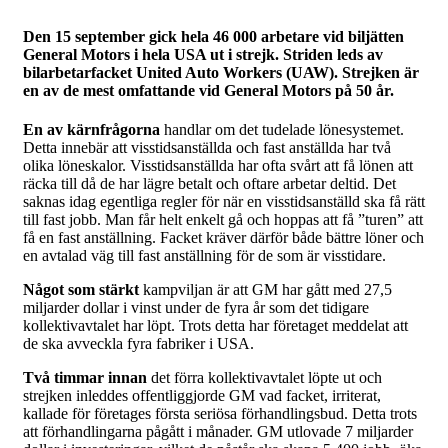
Den 15 september gick hela 46 000 arbetare vid biljätten
General Motors i hela USA ut i strejk. Striden leds av
bilarbetarfacket United Auto Workers (UAW). Strejken är
en av de mest omfattande vid General Motors på 50 år.
En av kärnfrågorna
handlar om det tudelade lönesystemet.
Detta innebär att visstidsanställda och fast anställda har två
olika löneskalor. Visstidsanställda har ofta svårt att få lönen att
räcka till då de har lägre betalt och oftare arbetar deltid. Det
saknas idag egentliga regler för när en visstidsanställd ska få rätt
till fast jobb. Man får helt enkelt gå och hoppas att få ”turen” att
få en fast anställning. Facket kräver därför både bättre löner och
en avtalad väg till fast anställning för de som är visstidare.
Något som stärkt
kampviljan är att GM har gått med 27,5
miljarder dollar i vinst under de fyra år som det tidigare
kollektivavtalet har löpt. Trots detta har företaget meddelat att
de ska avveckla fyra fabriker i USA.
Två timmar innan
det förra kollektivavtalet löpte ut och
strejken inleddes offentliggjorde GM vad facket, irriterat,
kallade för företages första seriösa förhandlingsbud. Detta trots
att förhandlingarna pågått i månader. GM utlovade 7 miljarder