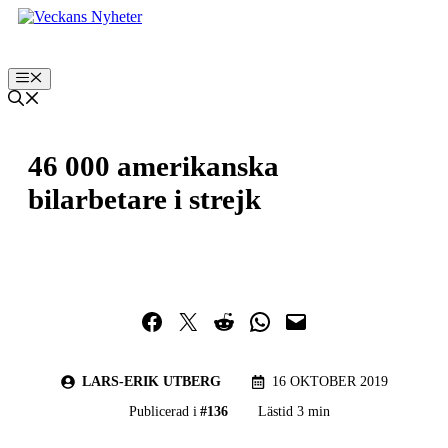
Hoppa
till
innehåll
Meny
46 000 amerikanska
bilarbetare i strejk
Dela på Facebook
Dela på Twitter
Dela på Reddit
Dela i WhatsApp
Maila en länk
LARS-ERIK UTBERG
16 OKTOBER 2019
Publicerad i
#
136
Lästid 3 min