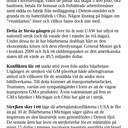
dollar i investeringar, vilket de påstår ska skapa 5 400 jobb, öka
baslönen, betala för bonusar och förbättrade arbetsförmåner
samt rädda en fabrik från nedläggning i Detroit-området och
grunda en ny batterifabrik i Ohio. Någon lösning på frågan om
”visstidarnas” löner och villkor fanns dock inte med.
Detta är första gången
på över tio år som UAW har utlyst en
nationell strejk (och då varade den i mindre än två dagar).
Under dessa tio år har bilarbetarna drabbats hårt av den
ekonomiska krisen och dess efterdyningar. General Motors gick
i konkurs 2009 och fick ett räddningspaket av den amerikanska
staten till ett värde av 49,5 miljarder dollar.
Konflikten får ett
starkt stöd även från andra bilarbetare.
Utgången av strejken vid GM påverkar både arbetsgivarnas
attityd och villkoren för de anställda vid de andra stora
biltillverkarna. Till detta kommer att transportarbetarfacket,
Teamsters, varslat om sympatiåtgärder i form av att de vägrar
transportera GM:s produkter. Även vaktmästare på fem av
GM:s fabriker i Michigan och Ohio har gått ut i strejk.
Strejken sker i ett
läge då arbetsplatskonflikterna i USA är fler
än på 30 år. Bilarbetarna i Michigan säger själva att de
inspirerats av den lärarstrejk som genomfördes i Detroit ifjol.
De senaste åren har även en strejkrörelse för en minimilön på
minst 15 dollar i timmen involverat tusentals anställda vid bland