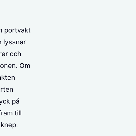
n portvakt
 lyssnar
rer och
uronen. Om
akten
orten
yck på
am till
 knep.