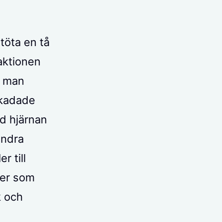
töta en tå
aktionen
å man
skadade
d hjärnan
andra
r till
ver som
k och