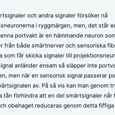
tsignaler och andra signaler försöker nå
nsneuronerna i ryggmärgen, men, det står e
Denna portvakt är en hämmande neuron som
er från både smärtnerver och sensoriska fib
ka som får skicka signaler till projektionsne
ignal anländer ensam så släpper inte portv
n, men när en sensorisk signal passerar p
ärtsignalen av. På så vis kan man genom tr
tån förhindra att en del smärtsignaler når fr
och obehaget reduceras genom detta fiffiga