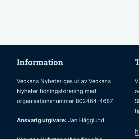
Information
T
Veckans Nyheter ges ut av Veckans
V
Nyheter tidningsförening med
o
organisationsnummer 802464-4687.
S
t
Ansvarig utgivare:
Jan Hägglund
h