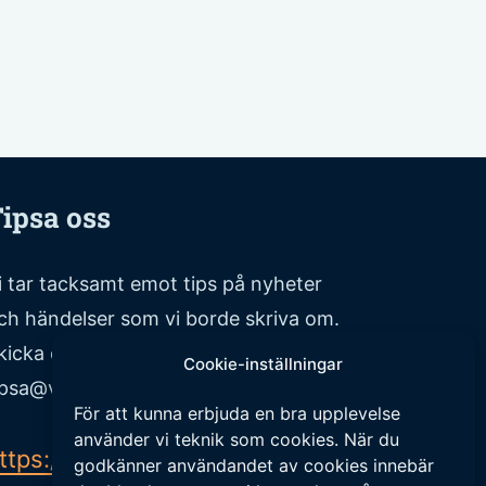
ipsa oss
i tar tacksamt emot tips på nyheter
ch händelser som vi borde skriva om.
kicka ditt tips till följande adress:
Cookie-inställningar
ipsa@veckansnyheter.se
För att kunna erbjuda en bra upplevelse
använder vi teknik som cookies. När du
ttps://www.stefanbergmark.se
godkänner användandet av cookies innebär