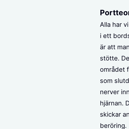
Portteo
Alla har 
i ett bor
är att ma
stötte. D
området f
som slutd
nerver inn
hjärnan. 
skickar a
beröring.