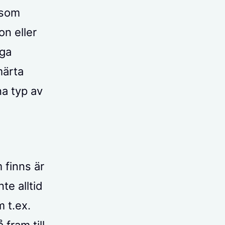
 som
on eller
iga
märta
na typ av
 finns är
te alltid
 t.ex.
fram till