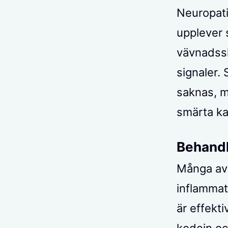
Neuropati
upplever 
vävnadssk
signaler. 
saknas, m
smärta ka
Behandl
Många av 
inflammat
är effekt
kodein och