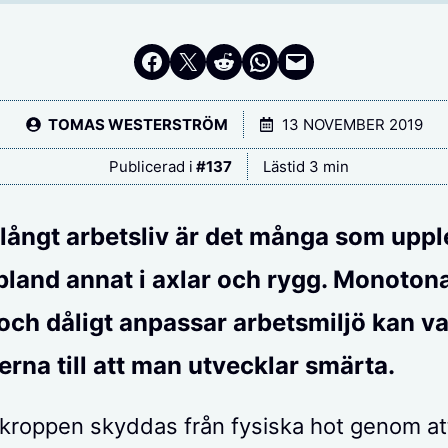
Dela på Facebook
Dela på Twitter
Dela på Reddit
Dela i WhatsApp
Maila en länk
TOMAS WESTERSTRÖM
13 NOVEMBER 2019
Publicerad i
#
137
Lästid 3 min
t långt arbetsliv är det många som upp
bland annat i axlar och rygg. Monoton
och dåligt anpassar arbetsmiljö kan v
erna till att man utvecklar smärta.
roppen skyddas från fysiska hot genom at