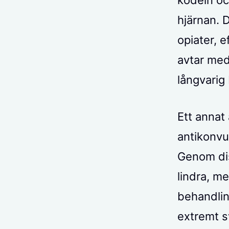
hjärnan. D
opiater, 
avtar med
långvarig
Ett annat
antikonvul
Genom dis
lindra, m
behandlin
extremt s