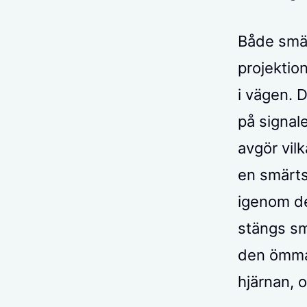
Både smär
projektio
i vägen. 
på signal
avgör vil
en smärts
igenom de
stängs sm
den ömma 
hjärnan, 