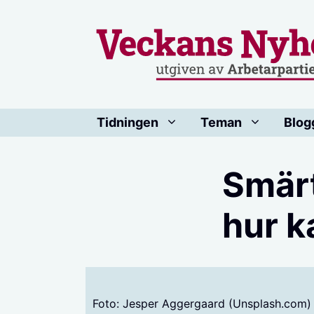
Hoppa
till
innehåll
Tidningen
Teman
Blog
Smärt
hur k
Foto: Jesper Aggergaard (Unsplash.com)