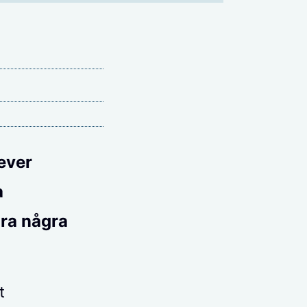
lever
a
ara några
t