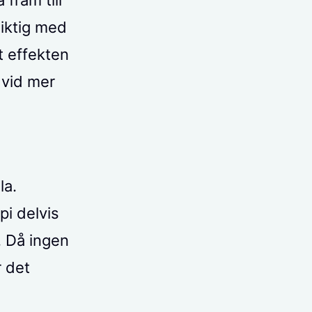
siktig med
t effekten
 vid mer
la.
pi delvis
. Då ingen
r det