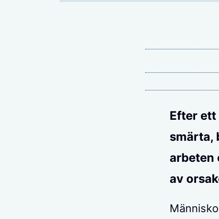
Efter et
smärta, 
arbeten 
av orsak
Människok