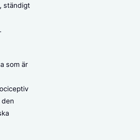
, ständigt
.
ta som är
ociceptiv
r den
ska