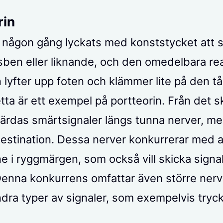
rin
vi någon gång lyckats med konststycket att s
dsben eller liknande, och den omedelbara re
n lyfter upp foten och klämmer lite på den t
etta är ett exempel på portteorin. Från det 
ärdas smärtsignaler längs tunna nerver, me
estination. Dessa nerver konkurrerar med 
e i ryggmärgen, som också vill skicka signale
Denna konkurrens omfattar även större ner
ndra typer av signaler, som exempelvis tryc