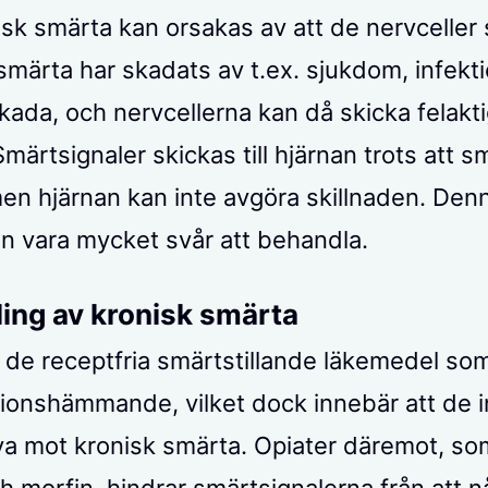
sk smärta kan orsakas av att de nervceller
smärta har skadats av t.ex. sjukdom, infekti
ada, och nervcellerna kan då skicka felakt
Smärtsignaler skickas till hjärnan trots att s
en hjärnan kan inte avgöra skillnaden. Den
n vara mycket svår att behandla.
ing av kronisk smärta
de receptfria smärtstillande läkemedel som
ionshämmande, vilket dock innebär att de in
iva mot kronisk smärta. Opiater däremot, som
 morfin, hindrar smärtsignalerna från att nå 