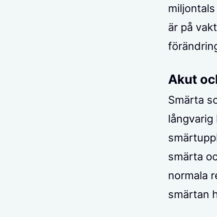
miljontals
är på vak
förändrin
Akut oc
Smärta so
långvarig 
smärtuppl
smärta oc
normala r
smärtan h