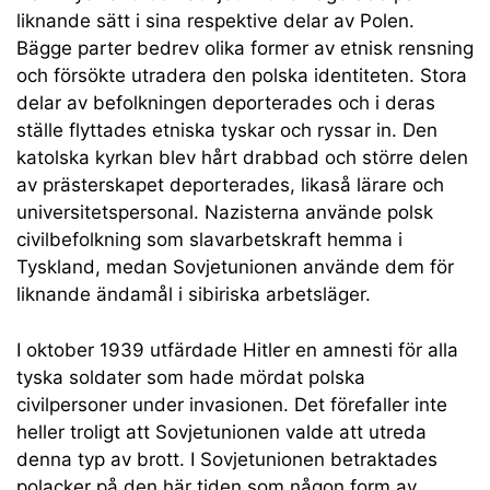
liknande sätt i sina respektive delar av Polen.
Bägge parter bedrev olika former av etnisk rensning
och försökte utradera den polska identiteten. Stora
delar av befolkningen deporterades och i deras
ställe flyttades etniska tyskar och ryssar in. Den
katolska kyrkan blev hårt drabbad och större delen
av prästerskapet deporterades, likaså lärare och
universitetspersonal. Nazisterna använde polsk
civilbefolkning som slavarbetskraft hemma i
Tyskland, medan Sovjetunionen använde dem för
liknande ändamål i sibiriska arbetsläger.
I oktober 1939 utfärdade Hitler en amnesti för alla
tyska soldater som hade mördat polska
civilpersoner under invasionen. Det förefaller inte
heller troligt att Sovjetunionen valde att utreda
denna typ av brott. I Sovjetunionen betraktades
polacker på den här tiden som någon form av