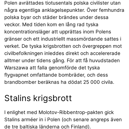
Polen avrättades tiotusentals polska civilister utan
några egentliga anklagelsepunkter. Över femhundra
polska byar och städer brändes under dessa
veckor. Med tiden kom en lång rad tyska
koncentrationsläger att upprättas inom Polens
gränser och ett industriellt massmördande sattes i
verket. De tyska krigsbrotten och övergreppen mot
civilbefolkningen inleddes direkt och accelererade
alltmer under tidens gång. För att få huvudstaden
Warszawa att falla genomförde det tyska
flygvapnet omfattande bombräder, och dess
brandbomber beräknas ha dödat 25 000 civila.
Stalins krigsbrott
I enlighet med Molotov-Ribbentrop-pakten gick
Stalins arméer in i Polen (och senare angreps även
de tre baltiska länderna och Finland).