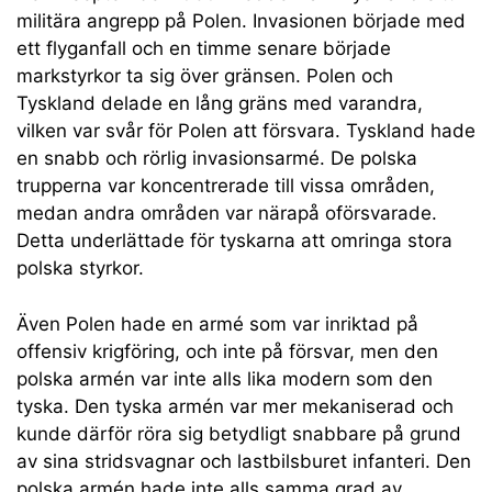
militära angrepp på Polen. Invasionen började med
ett flyganfall och en timme senare började
markstyrkor ta sig över gränsen. Polen och
Tyskland delade en lång gräns med varandra,
vilken var svår för Polen att försvara. Tyskland hade
en snabb och rörlig invasionsarmé. De polska
trupperna var koncentrerade till vissa områden,
medan andra områden var närapå oförsvarade.
Detta underlättade för tyskarna att omringa stora
polska styrkor.
Även Polen hade en armé som var inriktad på
offensiv krigföring, och inte på försvar, men den
polska armén var inte alls lika modern som den
tyska. Den tyska armén var mer mekaniserad och
kunde därför röra sig betydligt snabbare på grund
av sina stridsvagnar och lastbilsburet infanteri. Den
polska armén hade inte alls samma grad av