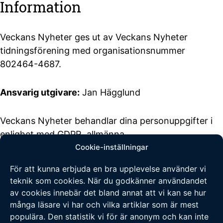
Information
Veckans Nyheter ges ut av Veckans Nyheter
tidningsförening med organisationsnummer
802464-4687.
Ansvarig utgivare:
Jan Hägglund
Veckans Nyheter behandlar dina personuppgifter i
enlighet med GDPR, allmänna
dataskyddsförordningen, (EU) 2016/679.
Cookie-inställningar
Klicka här
för att läsa vår integritetspolicy
.
Klicka här för att
För att kunna erbjuda en bra upplevelse använder vi
läsa våra allmänna villkor vid köp
.
teknik som cookies. När du godkänner användandet
Tipsa oss
av cookies innebär det bland annat att vi kan se hur
många läsare vi har och vilka artiklar som är mest
populära. Den statistik vi för är anonym och kan inte
Vi tar tacksamt emot tips på nyheter och händelser