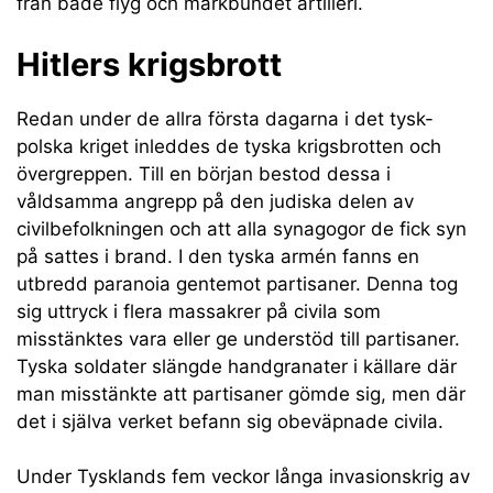
från både flyg och markbundet artilleri.
Hitlers krigsbrott
Redan under de allra första dagarna i det tysk-
polska kriget inleddes de tyska krigsbrotten och
övergreppen. Till en början bestod dessa i
våldsamma angrepp på den judiska delen av
civilbefolkningen och att alla synagogor de fick syn
på sattes i brand. I den tyska armén fanns en
utbredd paranoia gentemot partisaner. Denna tog
sig uttryck i flera massakrer på civila som
misstänktes vara eller ge understöd till partisaner.
Tyska soldater slängde handgranater i källare där
man misstänkte att partisaner gömde sig, men där
det i själva verket befann sig obeväpnade civila.
Under Tysklands fem veckor långa invasionskrig av