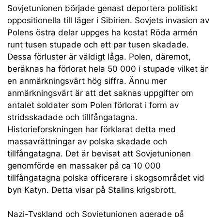
Sovjetunionen började genast deportera politiskt
oppositionella till läger i Sibirien. Sovjets invasion av
Polens östra delar uppges ha kostat Röda armén
runt tusen stupade och ett par tusen skadade.
Dessa förluster är väldigt låga. Polen, däremot,
beräknas ha förlorat hela 50 000 i stupade vilket är
en anmärkningsvärt hög siffra. Ännu mer
anmärkningsvärt är att det saknas uppgifter om
antalet soldater som Polen förlorat i form av
stridsskadade och tillfångatagna.
Historieforskningen har förklarat detta med
massavrättningar av polska skadade och
tillfångatagna. Det är bevisat att Sovjetunionen
genomförde en massaker på ca 10 000
tillfångatagna polska officerare i skogsområdet vid
byn Katyn. Detta visar på Stalins krigsbrott.
Nazi-Tyskland och Sovjetunionen agerade på