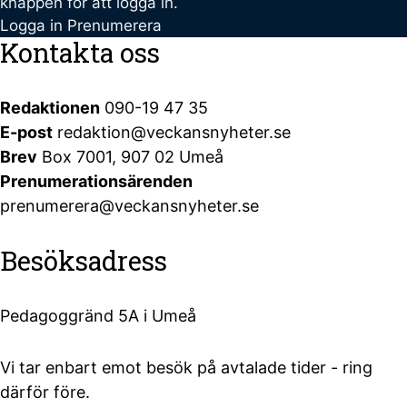
knappen för att logga in.
Logga in
Prenumerera
Kontakta oss
Redaktionen
090-19 47 35
E-post
redaktion@veckansnyheter.se
Brev
Box 7001, 907 02 Umeå
Prenumerationsärenden
prenumerera@veckansnyheter.se
Besöksadress
Pedagoggränd 5A i Umeå
Vi tar enbart emot besök på avtalade tider - ring
därför före.