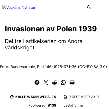
Hoppa
Me
till
innehåll
Invasionen av Polen 1939
Del tre i artikelserien om Andra
världskriget
Foto: Bundesarchiv, Bild 146-1976-071-36 (CC-BY-SA 3.0)
Dela på Facebook
Dela på Twitter
Dela på Reddit
Dela i WhatsApp
Maila en länk
KALLE WADIN WESSLÉN
9 DECEMBER 2019
Publicerad i
#
138
Lästid 5 min