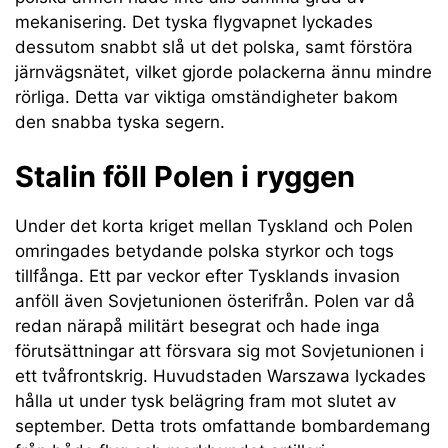
mekanisering. Det tyska flygvapnet lyckades
dessutom snabbt slå ut det polska, samt förstöra
järnvägsnätet, vilket gjorde polackerna ännu mindre
rörliga. Detta var viktiga omständigheter bakom
den snabba tyska segern.
Stalin föll Polen i ryggen
Under det korta kriget mellan Tyskland och Polen
omringades betydande polska styrkor och togs
tillfånga. Ett par veckor efter Tysklands invasion
anföll även Sovjetunionen österifrån. Polen var då
redan närapå militärt besegrat och hade inga
förutsättningar att försvara sig mot Sovjetunionen i
ett tvåfrontskrig. Huvudstaden Warszawa lyckades
hålla ut under tysk belägring fram mot slutet av
september. Detta trots omfattande bombardemang