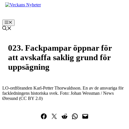
Hoppa
till
innehåll
Meny
023. Fackpampar öppnar för
att avskaffa saklig grund för
uppsägning
LO-ordföranden Karl-Petter Thorwaldsson. En av de ansvariga för
fackledningens historiska svek. Foto: Johan Wessman / News
Øresund (CC BY 2.0)
Dela på Facebook
Dela på Twitter
Dela på Reddit
Dela i WhatsApp
Maila en länk