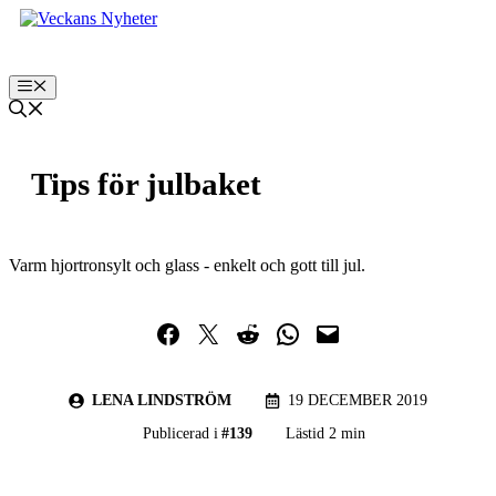
Hoppa
till
innehåll
Meny
Tips för julbaket
Varm hjortronsylt och glass - enkelt och gott till jul.
Dela på Facebook
Dela på Twitter
Dela på Reddit
Dela i WhatsApp
Maila en länk
LENA LINDSTRÖM
19 DECEMBER 2019
Publicerad i
#
139
Lästid 2 min