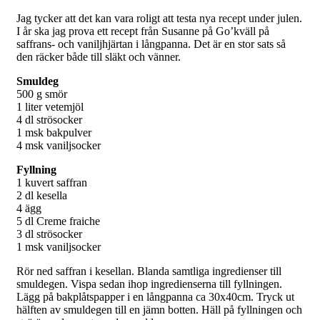
Jag tycker att det kan vara roligt att testa nya recept under julen.
I år ska jag prova ett recept från Susanne på Go’kväll på
saffrans- och vaniljhjärtan i långpanna. Det är en stor sats så
den räcker både till släkt och vänner.
Smuldeg
500 g smör
1 liter vetemjöl
4 dl strösocker
1 msk bakpulver
4 msk vaniljsocker
Fyllning
1 kuvert saffran
2 dl kesella
4 ägg
5 dl Creme fraiche
3 dl strösocker
1 msk vaniljsocker
Rör ned saffran i kesellan. Blanda samtliga ingredienser till
smuldegen. Vispa sedan ihop ingredienserna till fyllningen.
Lägg på bakplåtspapper i en långpanna ca 30x40cm. Tryck ut
hälften av smuldegen till en jämn botten. Häll på fyllningen och