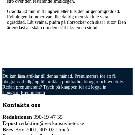
strö över den resterande smuldegen.
Grädda 30 min mitt i ugnen eller tills den är genomgräddad.
Fyllningen kommer vara lite dallrig men ska inte vara
ogräddad. Låt svalna, pudra på florsocker och skär i rutor. Den
är enklast att skära om den stått i kylen en stund.
×
Du kan läsa
artiklar till denna månad. Prenumerera för att få
obegränsad tillgång till artiklar, poddradio, bloggar och webb-tv.
Redan prenumerant? Tryck på knappen för att logga in.
Logga in
Prenumerera
Kontakta oss
Redaktionen
090-19 47 35
E-post
redaktion@veckansnyheter.se
Brev
Box 7001, 907 02 Umeå