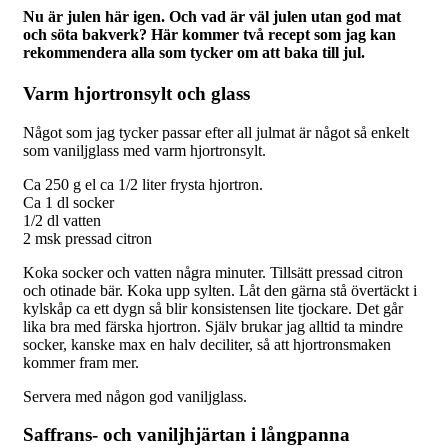
Nu är julen här igen. Och vad är väl julen utan god mat
och söta bakverk? Här kommer två recept som jag kan
rekommendera alla som tycker om att baka till jul.
Varm hjortronsylt och glass
Något som jag tycker passar efter all julmat är något så enkelt
som vaniljglass med varm hjortronsylt.
Ca 250 g el ca 1/2 liter frysta hjortron.
Ca 1 dl socker
1/2 dl vatten
2 msk pressad citron
Koka socker och vatten några minuter. Tillsätt pressad citron
och otinade bär. Koka upp sylten. Låt den gärna stå övertäckt i
kylskåp ca ett dygn så blir konsistensen lite tjockare. Det går
lika bra med färska hjortron. Själv brukar jag alltid ta mindre
socker, kanske max en halv deciliter, så att hjortronsmaken
kommer fram mer.
Servera med någon god vaniljglass.
Saffrans- och vaniljhjärtan i långpanna