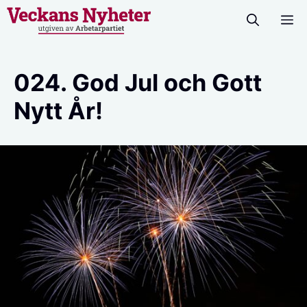
Hoppa
M
till
innehåll
024. God Jul och Gott
Nytt År!