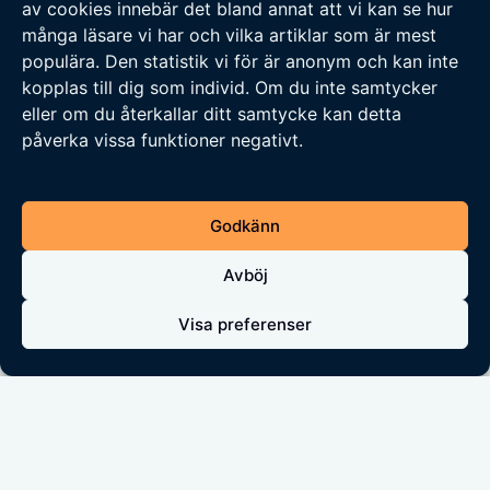
av cookies innebär det bland annat att vi kan se hur
Löfven som statsminister. Men det räckte med
många läsare vi har och vilka artiklar som är mest
några snälla ord från Stefan och ett hemligt
populära. Den statistik vi för är anonym och kan inte
kopplas till dig som individ. Om du inte samtycker
papper, som var så hemligt att det kanske inte
eller om du återkallar ditt samtycke kan detta
ens fanns, för att lille Jonas skulle bli nöjd och
påverka vissa funktioner negativt.
stödja Stefan. Och det här med att fälla
regeringen om den angrep strejkrätten, ja det
var ju egentligen bara något som Jonas sa för
Godkänn
att det lät bra under valrörelsen…
Avböj
Nu håller Vänsterpartiet på att sätta något av
Visa preferenser
ett inofficiellt Guiness-rekord i antalet gånger
som ett politiskt parti kan proklamera att man
släpper sitt motstånd mot EU. För håll i hatten
– under våren 2020 ska V, återigen, rösta om
att sluta vara EU-motståndare! Häng med i