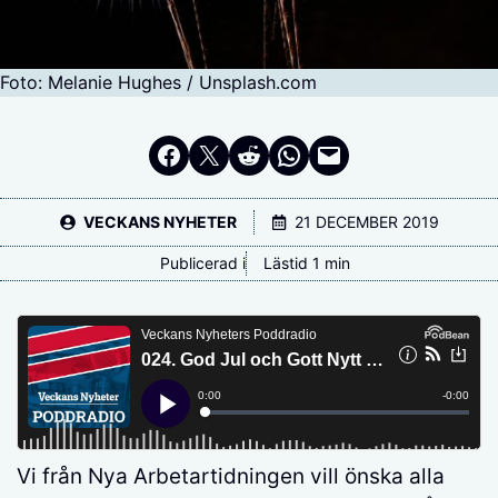
Foto: Melanie Hughes / Unsplash.com
Dela på Facebook
Dela på Twitter
Dela på Reddit
Dela i WhatsApp
Maila en länk
VECKANS NYHETER
21 DECEMBER 2019
Publicerad i
Lästid 1 min
Vi från Nya Arbetartidningen vill önska alla