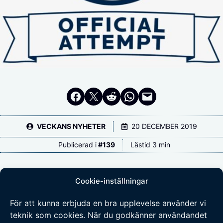
Dela på Facebook
Dela på Twitter
Dela på Reddit
Dela i WhatsApp
Maila en länk
VECKANS NYHETER
20 DECEMBER 2019
Publicerad i
#
139
Lästid 3 min
V
änsterpartiet är inte kända för att
Cookie-inställningar
hålla en fast linje i politiska
För att kunna erbjuda en bra upplevelse använder vi
frågor. I januari skulle partiet
teknik som cookies. När du godkänner användandet
absolut inte släppa fram Stefan