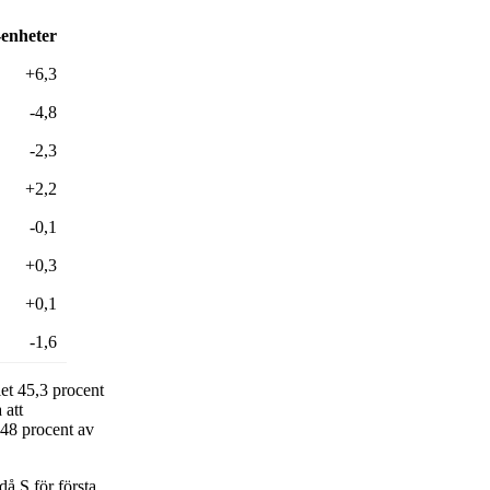
enheter
+6,3
-4,8
-2,3
+2,2
-0,1
+0,3
+0,1
-1,6
iet 45,3 procent
 att
 48 procent av
då S för första