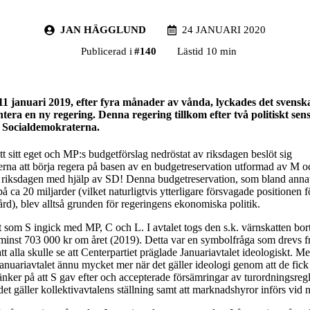
JAN HÄGGLUND
24 JANUARI 2020
Publicerad i
#
140
Lästid 10 min
1 januari 2019, efter fyra månader av vånda, lyckades det svenska
tera en ny regering. Denna regering tillkom efter två politiskt sens
ån Socialdemokraterna.
fått sitt eget och MP:s budgetförslag nedröstat av riksdagen beslöt sig
rna att börja regera på basen av en budgetreservation utformad av M
i riksdagen med hjälp av SD! Denna budgetreservation, som bland annat
å ca 20 miljarder (vilket naturligtvis ytterligare försvagade positionen 
rd), blev alltså grunden för regeringens ekonomiska politik.
t som S ingick med MP, C och L. I avtalet togs den s.k. värnskatten bort
minst 703 000 kr om året (2019). Detta var en symbolfråga som drevs 
tt alla skulle se att Centerpartiet präglade Januariavtalet ideologiskt. M
anuariavtalet ännu mycket mer när det gäller ideologi genom att de fick
änker på att S gav efter och accepterade försämringar av turordningsreg
et gäller kollektivavtalens ställning samt att marknadshyror införs vid