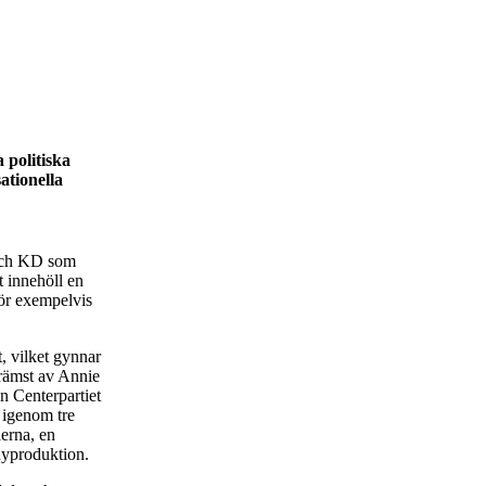
 politiska
ationella
 och KD som
 innehöll en
för exempelvis
, vilket gynnar
främst av Annie
en Centerpartiet
 igenom tre
lerna, en
 nyproduktion.