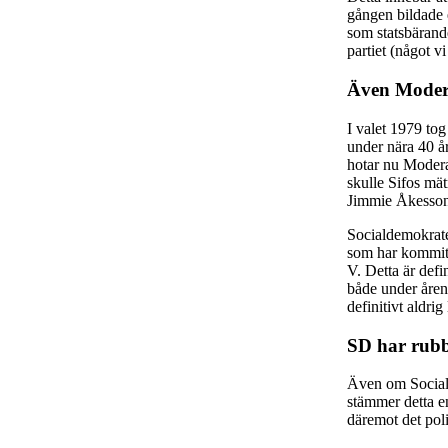
gången bildade e
som statsbärand
partiet (något 
Även Modera
I valet 1979 tog
under nära 40 å
hotar nu Modera
skulle Sifos mät
Jimmie Åkesso
Socialdemokrate
som har kommit 
V. Detta är defi
både under åren
definitivt aldri
SD har rubba
Även om Social
stämmer detta en
däremot det poli