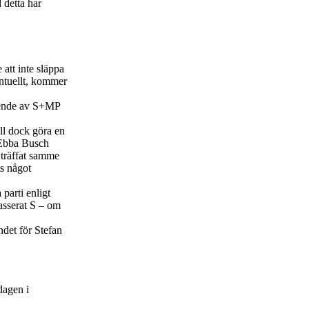
d detta har
 att inte släppa
ntuellt, kommer
tående av S+MP
ll dock göra en
 Ebba Busch
 träffat samme
ts något
 parti enligt
asserat S – om
ndet för Stefan
dagen i