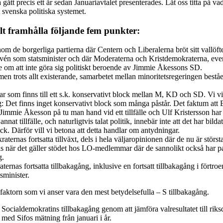
 gått precis ett år sedan Januariavtalet presenterades. Låt oss titta på va
t svenska politiska systemet.
kilt framhålla följande fem punkter:
nom de borgerliga partierna där Centern och Liberalerna bröt sitt vallöfte
vén som statsminister och där Moderaterna och Kristdemokraterna, eve
öfte om att inte göra sig politiskt beroende av Jimmie Åkessons SD.
men trots allt existerande, samarbetet mellan minoritetsregeringen bes
r som finns till ett s.k. konservativt block mellan M, KD och SD. Vi vi
g: Det finns inget konservativt block som många påstår. Det faktum att
 Jimmie Åkesson på tu man hand vid ett tillfälle och Ulf Kristersson har
nnat tillfälle, och naturligtvis talat politik, innebär inte att det har bilda
ck. Därför vill vi betona att detta handlar om antydningar.
ternas fortsatta tillväxt, dels i hela väljaropinionen där de nu är största
els när det gäller stödet hos LO-medlemmar där de sannolikt också har p
g.
ernas fortsatta tillbakagång, inklusive en fortsatt tillbakagång i förtroe
sminister.
 faktorn som vi anser vara den mest betydelsefulla – S tillbakagång.
Socialdemokratins tillbakagång genom att jämföra valresultatet till riks
med Sifos mätning från januari i år.