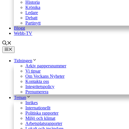
Historia
Krönika
Ledare
Debatt
Partinytt
Blogg
Webb-TV
Meny
Tidningen
Arkiv pappersnummer
Vi tipsar
Om Veckans Nyheter
Kontakta oss
Integritetspolicy
Prenumerera
Teman
Inrikes
Internationellt
Politiska rapporter
Miljö och klimat
Arbetsplatsrapporter
Lokalt och insändare