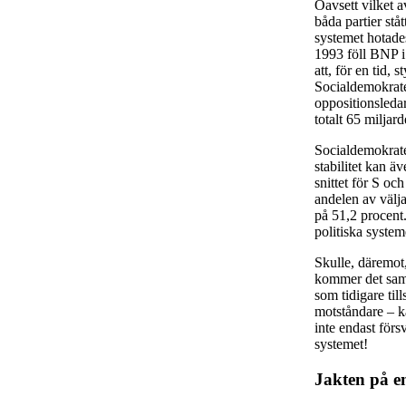
Oavsett vilket 
båda partier stå
systemet hotade
1993 föll BNP i
att, för en tid,
Socialdemokrater
oppositionsleda
totalt 65 miljar
Socialdemokrate
stabilitet kan ä
snittet för S o
andelen av välj
på 51,2 procent.
politiska systeme
Skulle, däremot,
kommer det samm
som tidigare till
motståndare – k
inte endast förs
systemet!
Jakten på en 