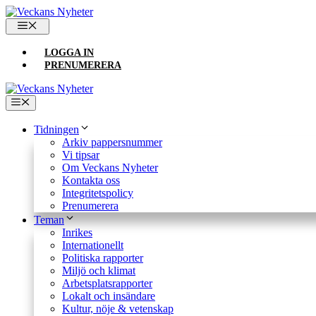
Hoppa
till
MENY
innehåll
LOGGA IN
PRENUMERERA
Meny
Tidningen
Arkiv pappersnummer
Vi tipsar
Om Veckans Nyheter
Kontakta oss
Integritetspolicy
Prenumerera
Teman
Inrikes
Internationellt
Politiska rapporter
Miljö och klimat
Arbetsplatsrapporter
Lokalt och insändare
Kultur, nöje & vetenskap