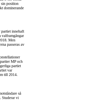
 sin position
iskt dominerande
partiet innehaft
a valframgångar
 2018. Men
terna passeras av
nstellationer
dpartier MP och
erliga partiet
tiet var
m till 2014.
otståndare så
. Studerar vi