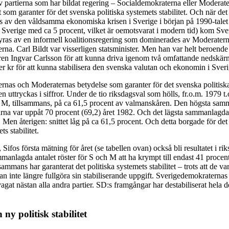
av partierna som har bildat regering – Socialdemokraterna eller Moderat
tt som garanter för det svenska politiska systemets stabilitet. Och när det
s av den våldsamma ekonomiska krisen i Sverige i början på 1990-talet
 Sverige med ca 5 procent, vilket är oemotsvarat i modern tid) kom Sver
 styras av en informell koalitionsregering som dominerades av Moderater
na. Carl Bildt var visserligen statsminister. Men han var helt beroende
ren Ingvar Carlsson för att kunna driva igenom två omfattande nedskär
der kr för att kunna stabilisera den svenska valutan och ekonomin i Sveri
rnas och Moderaternas betydelse som garanter för det svenska politisk
ven uttryckas i siffror. Under de tio riksdagsval som hölls, fr.o.m. 1979 t
ch M, tillsammans, på ca 61,5 procent av valmanskåren. Den högsta sa
arna var uppåt 70 procent (69,2) året 1982. Och det lägsta sammanlagda 
 Men återigen: snittet låg på ca 61,5 procent. Och detta borgade för de
ts stabilitet.
 Sifos första mätning för året (se tabellen ovan) också bli resultatet i r
anlagda antalet röster för S och M att ha krympt till endast 41 procent
sammans har garanterat det politiska systemets stabilitet – trots att de vari
an inte längre fullgöra sin stabiliserande uppgift. Sverigedemokraterna
vagat nästan alla andra partier. SD:s framgångar har destabiliserat hela de
ny politisk stabilitet