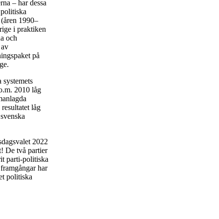
erna – har dessa
 politiska
 (åren 1990–
ige i praktiken
na och
 av
ningspaket på
ge.
a systemets
.o.m. 2010 låg
mmanlagda
resultatet låg
t svenska
iksdagsvalet 2022
! De två partier
t parti-politiska
s framgångar har
t politiska