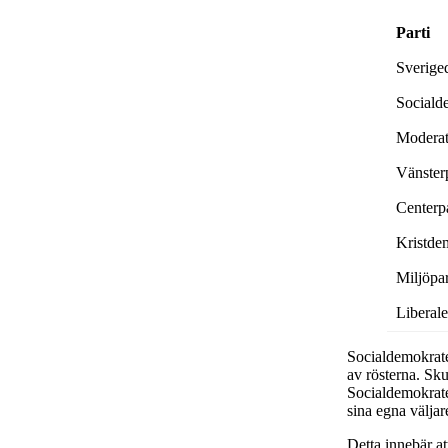
Parti
Sverige
Sociald
Moderat
Vänsterp
Centerpa
Kristde
Miljöpar
Liberal
Socialdemokrater
av rösterna. Skul
Socialdemokrate
sina egna väljar
Detta innebär at