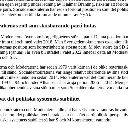
n egen regering under ledning av Hjalmar Branting, riskerar att förlora
e parti. Socialdemokraterna har redan förlorat positionen som det polit
vi ska återkomma till i kommande nummer av NyA).
ternas roll som statsbärande parti hotas
 Moderaterna över som borgerlighetens största parti. Denna position har 
r fram till och med valet 2018. Men Sverigedemokraternas exceptionell
ternas position som borgerlighetens största parti. M blev större än SD
ning i januari i år även bli utfallet i valet 2022 innebär detta att Modera
n och SD.
rna och Moderaterna har sedan 1979 varit kärnan i de olika regeringsko
till stånd. Socialdemokraterna var länge relativt oberoende av sina stö
nitivt inte situationen sedan 2014. Moderaterna var det dominerande borg
 1991 – 94 och under Alliansens åtta-åriga period 2006 – 2014. Men par
g lika oberoende av sina stödpartier som Socialdemokraterna var ända fra
t det politiska systemets stabilitet
demokraterna och Moderaterna allmänt har setts som varandras huvudm
dast om det politiska livet betraktas ur ett snävt partipolitiskt perspektiv
tiska systemets stabilitet så har S och M kompletterat varandra.