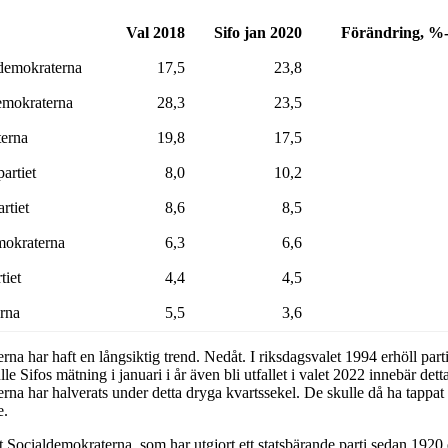
Val 2018
Sifo jan 2020
Förändring, %-
demokraterna
17,5
23,8
emokraterna
28,3
23,5
erna
19,8
17,5
artiet
8,0
10,2
rtiet
8,6
8,5
mokraterna
6,3
6,6
tiet
4,4
4,5
erna
5,5
3,6
na har haft en långsiktig trend. Nedåt. I riksdagsvalet 1994 erhöll part
le Sifos mätning i januari i år även bli utfallet i valet 2022 innebär detta
rna har halverats under detta dryga kvartssekel. De skulle då ha tappat
e.
t Socialdemokraterna, som har utgjort ett statsbärande parti sedan 1920 