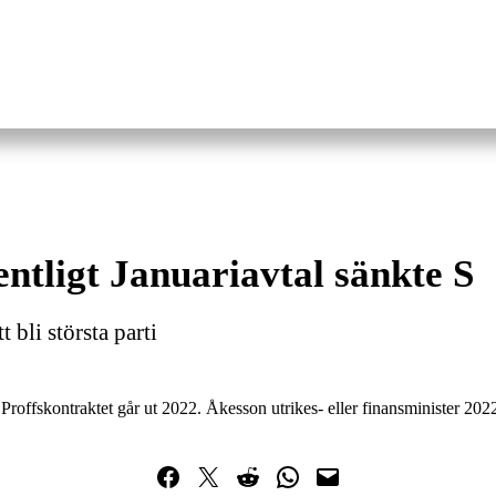
entligt Januariavtal sänkte S
 bli största parti
Proffskontraktet går ut 2022. Åkesson utrikes- eller finansminister 20
Dela på Facebook
Dela på Twitter
Dela på Reddit
Dela i WhatsApp
Maila en länk