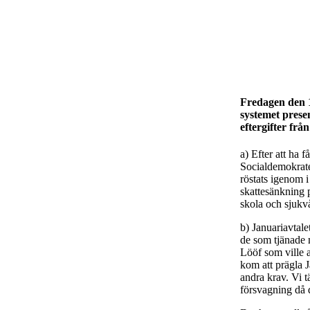
Fredagen den 1
systemet presen
eftergifter fr
a) Efter att ha 
Socialdemokrate
röstats igenom 
skattesänkning p
skola och sjukvå
b) Januariavtale
de som tjänade 
Lööf som ville a
kom att prägla J
andra krav. Vi t
försvagning då d