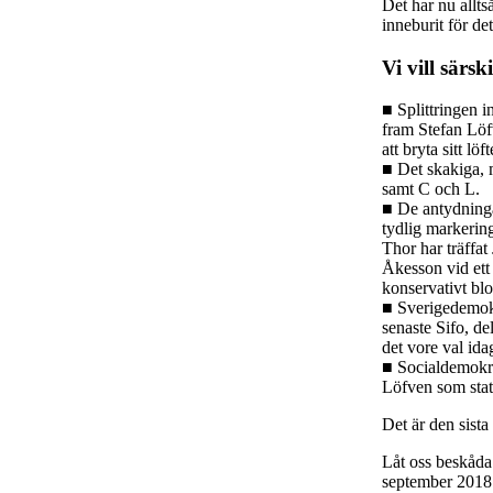
Det har nu alltså
inneburit för de
Vi vill särs
■ Splittringen i
fram Stefan Löf
att bryta sitt l
■ Det skakiga, 
samt C och L.
■ De antydninga
tydlig markerin
Thor har träffat
Åkesson vid ett a
konservativt blo
■ Sverigedemokra
senaste Sifo, d
det vore val ida
■ Socialdemokrat
Löfven som stat
Det är den sista
Låt oss beskåda 
september 2018 