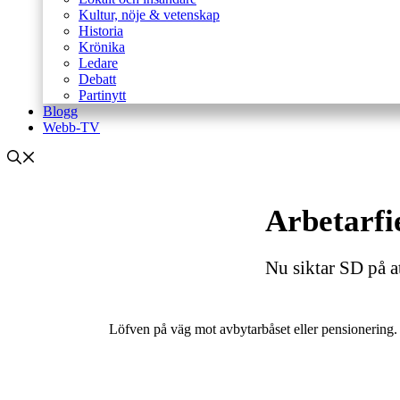
Kultur, nöje & vetenskap
Historia
Krönika
Ledare
Debatt
Partinytt
Blogg
Webb-TV
Arbetarfi
Nu siktar SD på att
Löfven på väg mot avbytarbåset eller pensionering. 