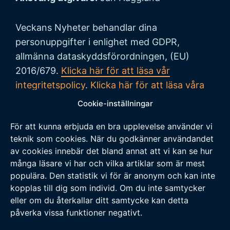
Veckans Nyheter behandlar dina
personuppgifter i enlighet med GDPR,
allmänna dataskyddsförordningen, (EU)
2016/679.
Klicka här för att läsa vår
integritetspolicy
.
Klicka här för att läsa våra
allmänna villkor vid köp
.
Cookie-inställningar
För att kunna erbjuda en bra upplevelse använder vi
Tipsa oss
teknik som cookies. När du godkänner användandet
av cookies innebär det bland annat att vi kan se hur
Vi tar tacksamt emot tips på nyheter och
många läsare vi har och vilka artiklar som är mest
populära. Den statistik vi för är anonym och kan inte
händelser som vi borde skriva om. Skicka ditt
kopplas till dig som individ. Om du inte samtycker
tips till följande adress:
eller om du återkallar ditt samtycke kan detta
tipsa@veckansnyheter.se
påverka vissa funktioner negativt.