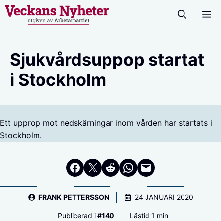
Hoppa
M
till
innehåll
Sjukvårdsuppop startat
i Stockholm
Ett upprop mot nedskärningar inom vården har startats i
Stockholm.
Dela på Facebook
Dela på Twitter
Dela på Reddit
Dela i WhatsApp
Maila en länk
FRANK PETTERSSON
24 JANUARI 2020
Publicerad i
#
140
Lästid 1 min