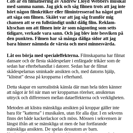
Cats
är en filmatisering av Andrew Lloyd Webbers musikal
med samma namn. Jag gick och såg filmen trots att jag inte
hört någon filmkritiker eller filmintresserad ha något gott
att säga om filmen. Skälet var att jag såg framför mig
chansen att se en fullständigt unikt dålig film. Reklam-
klyschan om att filmen inte är som någonting som setts
tidigare, verkade vara sann. Och jag blev inte besviken på
den punkten. Filmen har så många dåliga sidor att jag
bara hinner nämnda de värsta och mest minnesvärda.
Låt oss börja med specialeffekterna.
Filmskaparna har filmat
dansare och de flesta skådespelare i enfärgade trikåer som de
sedan har efterbehandlat i datorer. Sedan har de filmat
skådespelarnas sminkade ansikten och, med datorns hjälp,
”klistrat” dessa på kropparna i efterhand.
Detta skapar en surrealistisk känsla där man hela tiden känner
att något är fel när man ser kropparnas rörelser, ansiktenas
uttryck och differensen mellan dataeffekterna och verkligheten.
Metoden att klistra mänskliga ansikten på kroppar gäller inte
bara för ”katterna” i musikalen, utan för alla djur. I en sekvens
finns det både kackerlackor och möss. Mössen i sekvensen är
längst ifrån att se mänskliga ut men de har fortfarande
mänskliga ansikten. De spelas dessutom av barn.