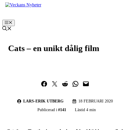
Hoppa
till
innehåll
Meny
Cats – en unikt dålig film
Dela på Facebook
Dela på Twitter
Dela på Reddit
Dela i WhatsApp
Maila en länk
LARS-ERIK UTBERG
18 FEBRUARI 2020
Publicerad i
#
141
Lästid 4 min