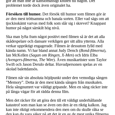
gör att man inte är känslomässigt knuten till någon. Det
problemet torde dock även originalet ha.
Försöken till humor.
Det försök till humor som filmen gör är
av den mest tröttsamma och banala sorten. Eller vad sägs om att
tjockisskämt varvas med folk som slår sig i skrevet? Knappast
humor på något särskilt hög nivå.
Ska man lyfta fram något positivt med filmen så är det att alla
skådespelare och dansare verkligen ger sitt allra yttersta. Alla
verkar uppriktigt engagerade. Filmen är dessutom fylld med
kända namn. Vi har bland annat Judy Dench (
Bond-filmerna
),
Ian McKellen (
Sagan om Ringen
,
X-Men
) och Idris Elba
(
Avengers-filmerna
,
The Wire
). Även musikartister som Taylor
Swift och Jason Derulo deltar. Huvudpersonen spelas av en
skolad balettdansös.
Filmen når sin absoluta höjdpunkt under den vemodiga sången
”Memory”. Detta är den mest kända sången från musikalen.
Hela sångnumret var väldigt gripande. Men en sång räcker inte
på långa vägar för att rädda denna film.
Men det räcker för att göra den till ett väldigt underhållande
katastrof som man kan se även om den är en riktig kalkon. Jag
kan inte riktigt rekommendera den men om du skulle råka se
den kan du vara säker på att det är en av de mest unika filmerna