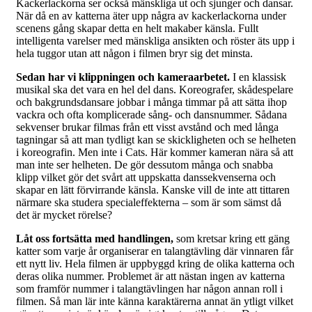
Kackerlackorna ser också mänskliga ut och sjunger och dansar.
När då en av katterna äter upp några av kackerlackorna under
scenens gång skapar detta en helt makaber känsla. Fullt
intelligenta varelser med mänskliga ansikten och röster äts upp i
hela tuggor utan att någon i filmen bryr sig det minsta.
Sedan har vi klippningen och kameraarbetet.
I en klassisk
musikal ska det vara en hel del dans. Koreografer, skådespelare
och bakgrundsdansare jobbar i många timmar på att sätta ihop
vackra och ofta komplicerade sång- och dansnummer. Sådana
sekvenser brukar filmas från ett visst avstånd och med långa
tagningar så att man tydligt kan se skickligheten och se helheten
i koreografin. Men inte i Cats. Här kommer kameran nära så att
man inte ser helheten. De gör dessutom många och snabba
klipp vilket gör det svårt att uppskatta danssekvenserna och
skapar en lätt förvirrande känsla. Kanske vill de inte att tittaren
närmare ska studera specialeffekterna – som är som sämst då
det är mycket rörelse?
Låt oss fortsätta med handlingen,
som kretsar kring ett gäng
katter som varje år organiserar en talangtävling där vinnaren får
ett nytt liv. Hela filmen är uppbyggd kring de olika katterna och
deras olika nummer. Problemet är att nästan ingen av katterna
som framför nummer i talangtävlingen har någon annan roll i
filmen. Så man lär inte känna karaktärerna annat än ytligt vilket