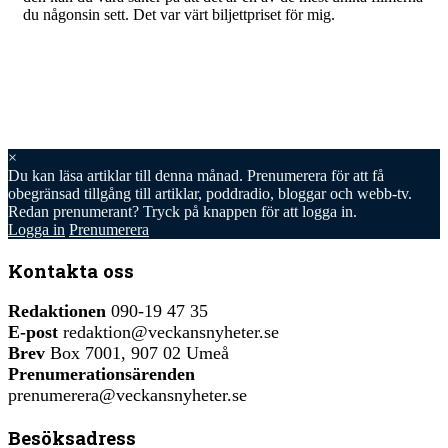
du någonsin sett. Det var värt biljettpriset för mig.
×
Du kan läsa
artiklar till denna månad. Prenumerera för att få
obegränsad tillgång till artiklar, poddradio, bloggar och webb-tv.
Redan prenumerant? Tryck på knappen för att logga in.
Logga in
Prenumerera
Kontakta oss
Redaktionen
090-19 47 35
E-post
redaktion@veckansnyheter.se
Brev
Box 7001, 907 02 Umeå
Prenumerationsärenden
prenumerera@veckansnyheter.se
Besöksadress