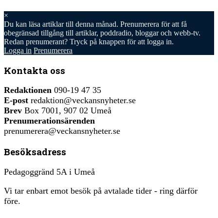
×
Du kan läsa
artiklar till denna månad. Prenumerera för att få
obegränsad tillgång till artiklar, poddradio, bloggar och webb-tv.
Redan prenumerant? Tryck på knappen för att logga in.
Logga in
Prenumerera
Kontakta oss
Redaktionen
090-19 47 35
E-post
redaktion@veckansnyheter.se
Brev
Box 7001, 907 02 Umeå
Prenumerationsärenden
prenumerera@veckansnyheter.se
Besöksadress
Pedagoggränd 5A i Umeå
Vi tar enbart emot besök på avtalade tider - ring därför
före.