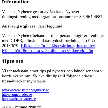
Information
Veckans Nyheter ges ut av Veckans Nyheter
tidningsförening med organisationsnummer 802464-4687.
Ansvarig utgivare:
Jan Hägglund
Veckans Nyheter behandlar dina personuppgifter i enlighet
med GDPR, allmänna dataskyddsförordningen, (EU)
2016/679.
Klicka här för att läsa vår integritetspolicy
.
Klicka här för att läsa våra allmänna villkor vid köp
.
Tipsa oss
Vi tar tacksamt emot tips på nyheter och händelser som vi
borde skriva om. Skicka ditt tips till följande adress:
tipsa@veckansnyheter.se
https://www.stefanbergmark.se
https://umebladet.se
https://arbetarpartiet.se
© 2026 Veckans Nyheter