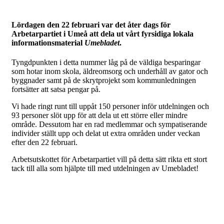
Lördagen den 22 februari var det åter dags för
Arbetarpartiet i Umeå att dela ut vårt fyrsidiga lokala
informationsmaterial
Umebladet
.
Tyngdpunkten i detta nummer låg på de väldiga besparingar
som hotar inom skola, äldreomsorg och underhåll av gator och
byggnader samt på de skrytprojekt som kommunledningen
fortsätter att satsa pengar på.
Vi hade ringt runt till uppåt 150 personer inför utdelningen och
93 personer slöt upp för att dela ut ett större eller mindre
område. Dessutom har en rad medlemmar och sympatiserande
individer ställt upp och delat ut extra områden under veckan
efter den 22 februari.
Arbetsutskottet för Arbetarpartiet vill på detta sätt rikta ett stort
tack till alla som hjälpte till med utdelningen av Umebladet!