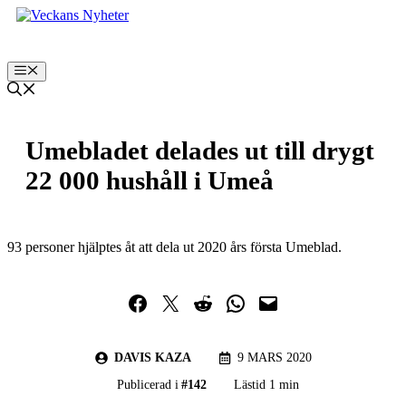
Hoppa
till
innehåll
Meny
Umebladet delades ut till drygt
22 000 hushåll i Umeå
93 personer hjälptes åt att dela ut 2020 års första Umeblad.
Dela på Facebook
Dela på Twitter
Dela på Reddit
Dela i WhatsApp
Maila en länk
DAVIS KAZA
9 MARS 2020
Publicerad i
#
142
Lästid 1 min