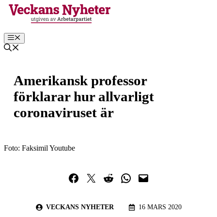
Hoppa
till
innehåll
Meny
Amerikansk professor
förklarar hur allvarligt
coronaviruset är
Foto: Faksimil Youtube
Dela på Facebook
Dela på Twitter
Dela på Reddit
Dela i WhatsApp
Maila en länk
VECKANS NYHETER
16 MARS 2020