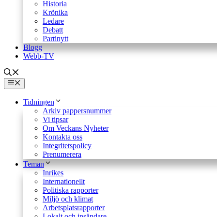
Historia
Krönika
Ledare
Debatt
Partinytt
Blogg
Webb-TV
Meny
Tidningen
Arkiv pappersnummer
Vi tipsar
Om Veckans Nyheter
Kontakta oss
Integritetspolicy
Prenumerera
Teman
Inrikes
Internationellt
Politiska rapporter
Miljö och klimat
Arbetsplatsrapporter
Lokalt och insändare