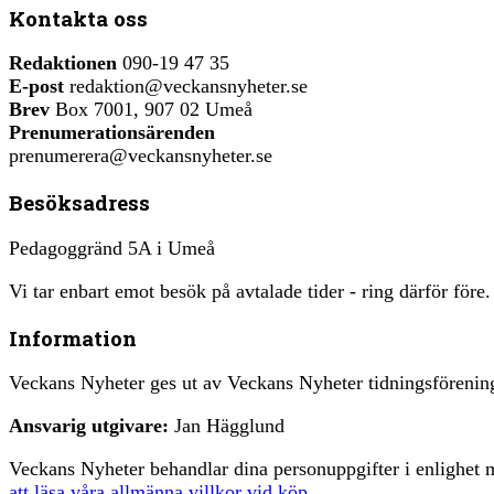
Kontakta oss
Redaktionen
090-19 47 35
E-post
redaktion@veckansnyheter.se
Brev
Box 7001, 907 02 Umeå
Prenumerationsärenden
prenumerera@veckansnyheter.se
Besöksadress
Pedagoggränd 5A i Umeå
Vi tar enbart emot besök på avtalade tider - ring därför före.
Information
Veckans Nyheter ges ut av Veckans Nyheter tidningsfören
Ansvarig utgivare:
Jan Hägglund
Veckans Nyheter behandlar dina personuppgifter i enlighe
att läsa våra allmänna villkor vid köp
.