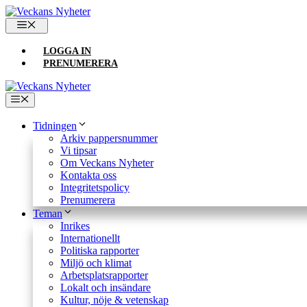
Hoppa
till
MENY
innehåll
LOGGA IN
PRENUMERERA
Meny
Tidningen
Arkiv pappersnummer
Vi tipsar
Om Veckans Nyheter
Kontakta oss
Integritetspolicy
Prenumerera
Teman
Inrikes
Internationellt
Politiska rapporter
Miljö och klimat
Arbetsplatsrapporter
Lokalt och insändare
Kultur, nöje & vetenskap