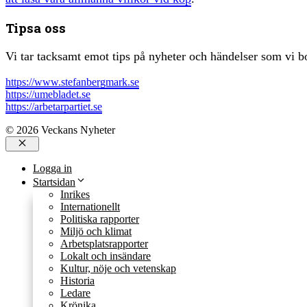
Tipsa oss
Vi tar tacksamt emot tips på nyheter och händelser som vi bo
https://www.stefanbergmark.se
https://umebladet.se
https://arbetarpartiet.se
© 2026 Veckans Nyheter
Stäng
Logga in
Startsidan
Inrikes
Internationellt
Politiska rapporter
Miljö och klimat
Arbetsplatsrapporter
Lokalt och insändare
Kultur, nöje och vetenskap
Historia
Ledare
Krönika