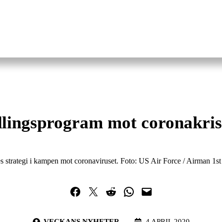
lingsprogram mot coronakri
s strategi i kampen mot coronaviruset. Foto: US Air Force / Airman 1st
Dela på Facebook
Dela på Twitter
Dela på Reddit
Dela i WhatsApp
Maila en länk
VECKANS NYHETER
4 APRIL 2020