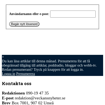
Användarnamn eller e-post:
×
Du kan läsa
artiklar till denna månad. Prenumerera för att få
obegränsad tillgång till artiklar, poddradio, bloggar och webb-tv.
Redan prenumerant? Tryck på knappen för att logga in.
Logga in
Prenumerera
Kontakta oss
Redaktionen
090-19 47 35
E-post
redaktion@veckansnyheter.se
Brev
Box 7001, 907 02 Umeå