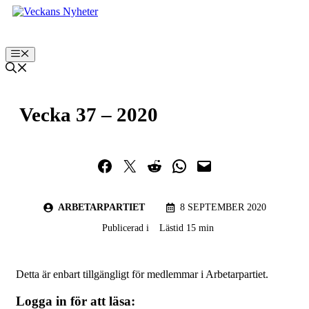
Hoppa
till
innehåll
Meny
Vecka 37 – 2020
Dela på Facebook
Dela på Twitter
Dela på Reddit
Dela i WhatsApp
Maila en länk
ARBETARPARTIET
8 SEPTEMBER 2020
Publicerad i
Lästid 15 min
Detta är enbart tillgängligt för medlemmar i Arbetarpartiet.
Logga in för att läsa: