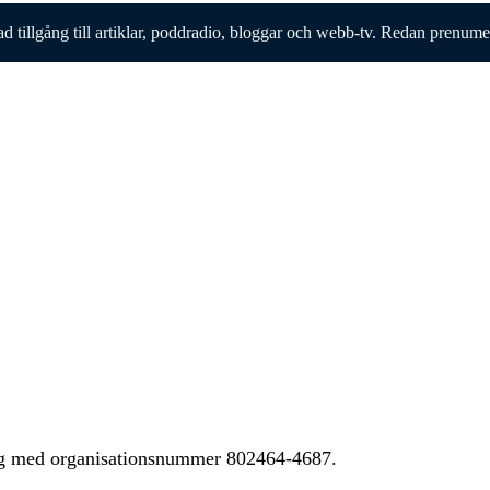
ad tillgång till artiklar, poddradio, bloggar och webb-tv. Redan prenum
ing med organisationsnummer 802464-4687.