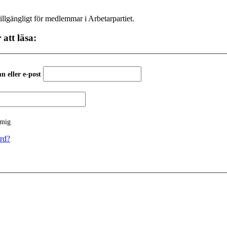
tillgängligt för medlemmar i Arbetarpartiet.
 att läsa:
 eller e-post
 mig
rd?