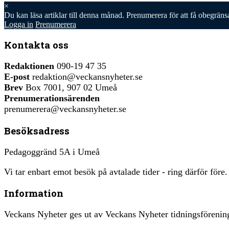
×
Du kan läsa
artiklar till denna månad. Prenumerera för att få obegräns
Logga in
Prenumerera
Kontakta oss
Redaktionen
090-19 47 35
E-post
redaktion@veckansnyheter.se
Brev
Box 7001, 907 02 Umeå
Prenumerationsärenden
prenumerera@veckansnyheter.se
Besöksadress
Pedagoggränd 5A i Umeå
Vi tar enbart emot besök på avtalade tider - ring därför före.
Information
Veckans Nyheter ges ut av Veckans Nyheter tidningsfören