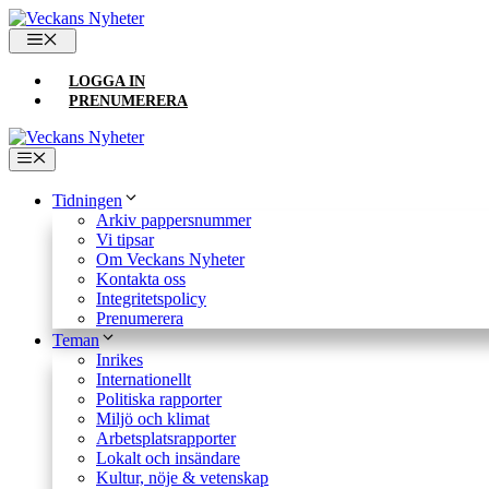
Hoppa
till
MENY
innehåll
LOGGA IN
PRENUMERERA
Meny
Tidningen
Arkiv pappersnummer
Vi tipsar
Om Veckans Nyheter
Kontakta oss
Integritetspolicy
Prenumerera
Teman
Inrikes
Internationellt
Politiska rapporter
Miljö och klimat
Arbetsplatsrapporter
Lokalt och insändare
Kultur, nöje & vetenskap