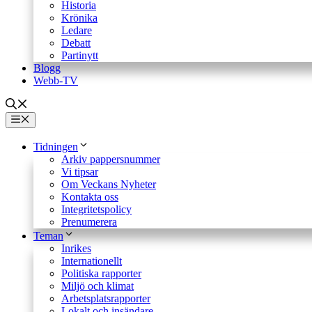
Historia
Krönika
Ledare
Debatt
Partinytt
Blogg
Webb-TV
Meny
Tidningen
Arkiv pappersnummer
Vi tipsar
Om Veckans Nyheter
Kontakta oss
Integritetspolicy
Prenumerera
Teman
Inrikes
Internationellt
Politiska rapporter
Miljö och klimat
Arbetsplatsrapporter
Lokalt och insändare