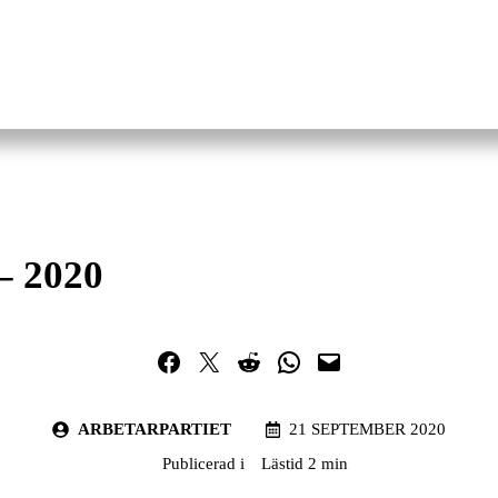
– 2020
Dela på Facebook
Dela på Twitter
Dela på Reddit
Dela i WhatsApp
Maila en länk
ARBETARPARTIET
21 SEPTEMBER 2020
Publicerad i
Lästid 2 min