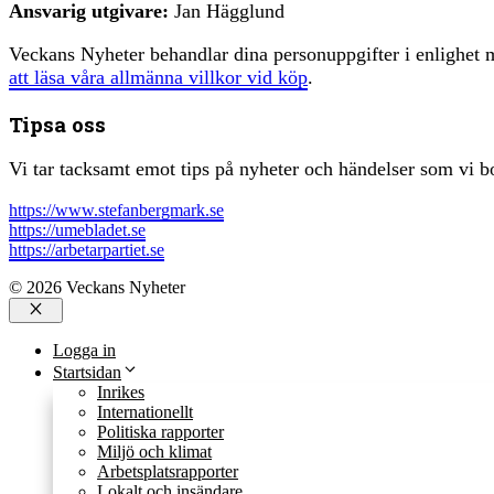
Ansvarig utgivare:
Jan Hägglund
Veckans Nyheter behandlar dina personuppgifter i enlighe
att läsa våra allmänna villkor vid köp
.
Tipsa oss
Vi tar tacksamt emot tips på nyheter och händelser som vi bo
https://www.stefanbergmark.se
https://umebladet.se
https://arbetarpartiet.se
© 2026 Veckans Nyheter
Stäng
Logga in
Startsidan
Inrikes
Internationellt
Politiska rapporter
Miljö och klimat
Arbetsplatsrapporter
Lokalt och insändare