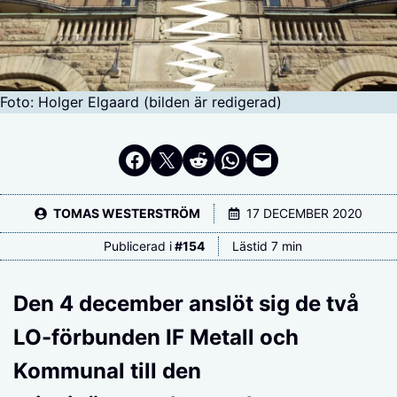
Foto: Holger Elgaard (bilden är redigerad)
Dela på Facebook
Dela på Twitter
Dela på Reddit
Dela i WhatsApp
Maila en länk
TOMAS WESTERSTRÖM
17 DECEMBER 2020
Publicerad i
#
154
Lästid 7 min
Den 4 december anslöt sig de två
LO-förbunden IF Metall och
Kommunal till den