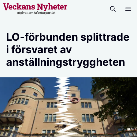
Hoppa
M
till
innehåll
LO-förbunden splittrade
i försvaret av
anställningstryggheten