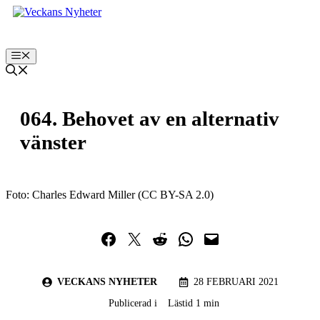
Hoppa
till
innehåll
Meny
064. Behovet av en alternativ
vänster
Foto: Charles Edward Miller (CC BY-SA 2.0)
Dela på Facebook
Dela på Twitter
Dela på Reddit
Dela i WhatsApp
Maila en länk
VECKANS NYHETER
28 FEBRUARI 2021
Publicerad i
Lästid 1 min