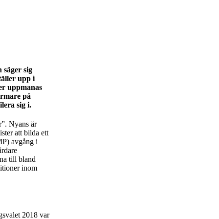
 säger sig
äller upp i
ter uppmanas
närmare på
era sig i.
r”. Nyans är
ter att bilda ett
(MP) avgång i
årdare
a till bland
itioner inom
agsvalet 2018 var