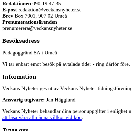
Redaktionen
090-19 47 35
E-post
redaktion@veckansnyheter.se
Brev
Box 7001, 907 02 Umeå
Prenumerationsärenden
prenumerera@veckansnyheter.se
Besöksadress
Pedagoggränd 5A i Umeå
Vi tar enbart emot besök på avtalade tider - ring därför före.
Information
Veckans Nyheter ges ut av Veckans Nyheter tidningsfören
Ansvarig utgivare:
Jan Hägglund
Veckans Nyheter behandlar dina personuppgifter i enlighe
att läsa våra allmänna villkor vid köp
.
Tipsa oss