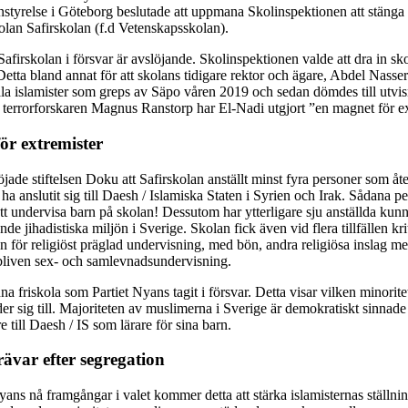
tyrelse i Göteborg beslutade att uppmana Skolinspektionen att stänga
olan Safirskolan (f.d Vetenskapsskolan).
 Safirskolan i försvar är avslöjande. Skolinspektionen valde att dra in sko
Detta bland annat för att skolans tidigare rektor och ägare, Abdel Nasse
la islamister som greps av Säpo våren 2019 och sedan dömdes till utvisn
t terrorforskaren Magnus Ranstorp har El-Nadi utgjort ”en magnet för ex
ör extremister
öjade stiftelsen Doku att Safirskolan anställt minst fyra personer som åter
t ha anslutit sig till Daesh / Islamiska Staten i Syrien och Irak. Sådana 
att undervisa barn på skolan! Dessutom har ytterligare sju anställda kunna
de jihadistiska miljön i Sverige. Skolan fick även vid flera tillfällen kri
 för religiöst präglad undervisning, med bön, andra religiösa inslag me
bliven sex- och samlevnadsundervisning.
nna friskola som Partiet Nyans tagit i försvar. Detta visar vilken minorit
er sig till. Majoriteten av muslimerna i Sverige är demokratiskt sinnade 
e till Daesh / IS som lärare för sina barn.
trävar efter segregation
yans nå framgångar i valet kommer detta att stärka islamisternas ställnin