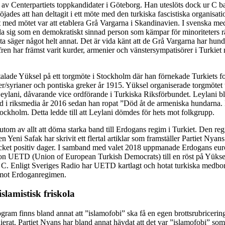
 av Centerpartiets toppkandidater i Göteborg. Han uteslöts dock ur C b
löjades att han deltagit i ett möte med den turkiska fascistiska organisat
t med mötet var att etablera Grå Vargarna i Skandinavien. I svenska med
la sig som en demokratiskt sinnad person som kämpar för minoriteters r
ta säger något helt annat. Det är vida känt att de Grå Vargarna har hun
fren har främst varit kurder, armenier och vänstersympatisörer i Turkiet
 talade Yüksel på ett torgmöte i Stockholm där han förnekade Turkiets 
ier/syrianer och pontiska greker år 1915. Yüksel organiserade torgmötet
ylani, dåvarande vice ordförande i Turkiska Riksförbundet. Leylani b
i riksmedia år 2016 sedan han ropat ”Död åt de armeniska hundarna.
tockholm. Detta ledde till att Leylani dömdes för hets mot folkgrupp.
utom av allt att döma starka band till Erdogans regim i Turkiet. Den re
en Yeni Safak har skrivit ett flertal artiklar som framställer Partiet Nyan
ycket positiv dager. I samband med valet 2018 uppmanade Erdogans eur
on UETD (Union of European Turkish Democrats) till en röst på Yüksel
 C. Enligt Sveriges Radio har UETD kartlagt och hotat turkiska medbor
 mot Erdoganregimen.
slamistisk friskola
gram finns bland annat att ”islamofobi” ska få en egen brottsrubricerin
nierat. Partiet Nyans har bland annat hävdat att det var ”islamofobi” so