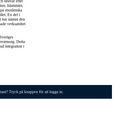
 strävar efter
ion. Islamister,
kapa muslimska
let. En del i
Vi har nämnt den
 hade verksamhet
 Sveriges
dreomsorg. Detta
ad integration i
erant? Tryck på knappen för att logga in.