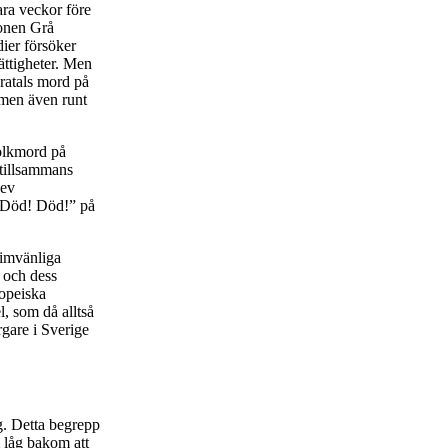
ara veckor före
ionen Grå
ier försöker
ättigheter. Men
dratals mord på
 men även runt
folkmord på
 tillsammans
lev
 Död! Död!” på
gimvänliga
s och dess
opeiska
, som då alltså
gare i Sverige
g. Detta begrepp
m låg bakom att