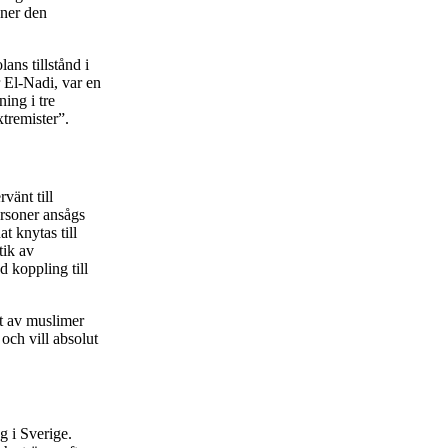
 ner den
lans tillstånd i
r El-Nadi, var en
ing i tre
tremister”.
vänt till
personer ansågs
t knytas till
tik av
d koppling till
et av muslimer
och vill absolut
g i Sverige.