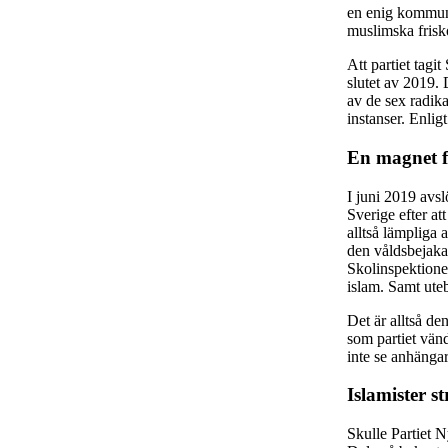
en enig kommuns
muslimska frisk
Att partiet tagit
slutet av 2019. 
av de sex radika
instanser. Enlig
En magnet f
I juni 2019 avsl
Sverige efter at
alltså lämpliga 
den våldsbejakan
Skolinspektionen
islam. Samt ute
Det är alltså de
som partiet vänd
inte se anhängar
Islamister s
Skulle Partiet N