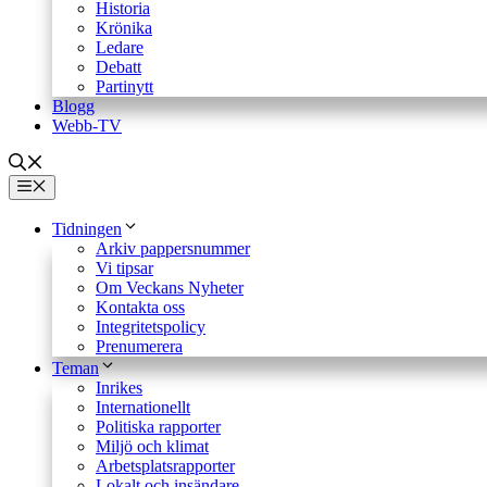
Historia
Krönika
Ledare
Debatt
Partinytt
Blogg
Webb-TV
Meny
Tidningen
Arkiv pappersnummer
Vi tipsar
Om Veckans Nyheter
Kontakta oss
Integritetspolicy
Prenumerera
Teman
Inrikes
Internationellt
Politiska rapporter
Miljö och klimat
Arbetsplatsrapporter
Lokalt och insändare