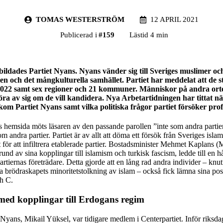
TOMAS WESTERSTRÖM
12 APRIL 2021
Publicerad i
#
159
Lästid 4 min
bildades Partiet Nyans. Nyans vänder sig till Sveriges muslimer och
en och det mångkulturella samhället. Partiet har meddelat att de st
 2022 samt sex regioner och 21 kommuner. Människor på andra or
öra av sig om de vill kandidera. Nya Arbetartidningen har tittat 
m Partiet Nyans samt vilka politiska frågor partiet försöker profil
s hemsida möts läsaren av den passande parollen ”inte som andra partie
m andra partier. Partiet är av allt att döma ett försök från Sveriges islamis
let för att infiltrera etablerade partier. Bostadsminister Mehmet Kaplans 
rund av sina kopplingar till islamism och turkisk fascism, ledde till en h
rtiernas företrädare. Detta gjorde att en lång rad andra individer – knutn
 brödraskapets minoritetstolkning av islam – också fick lämna sina pos
h C.
 med kopplingar till Erdogans regim
 Nyans, Mikail Yüksel, var tidigare medlem i Centerpartiet. Inför riksd