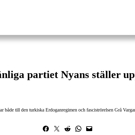
nliga partiet Nyans ställer up
ar både till den turkiska Erdoganregimen och fasciströrelsen Grå Varga
Dela på Facebook
Dela på Twitter
Dela på Reddit
Dela i WhatsApp
Maila en länk