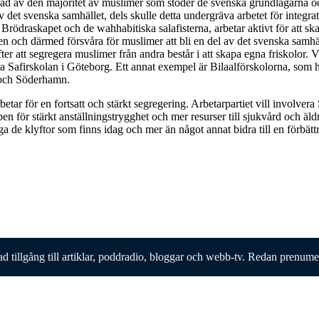
ad av den majoritet av muslimer som stöder de svenska grundlagarna och
av det svenska samhället, dels skulle detta undergräva arbetet för integrat
rödraskapet och de wahhabitiska salafisterna, arbetar aktivt för att s
en och därmed försvåra för muslimer att bli en del av det svenska samhäl
ter att segregera muslimer från andra består i att skapa egna friskolor. 
 Safirskolan i Göteborg. Ett annat exempel är Bilaalförskolorna, som
och Söderhamn.
betar för en fortsatt och stärkt segregering. Arbetarpartiet vill involvera
n för stärkt anställningstrygghet och mer resurser till sjukvård och äl
a de klyftor som finns idag och mer än något annat bidra till en förbättr
ad tillgång till artiklar, poddradio, bloggar och webb-tv. Redan prenum