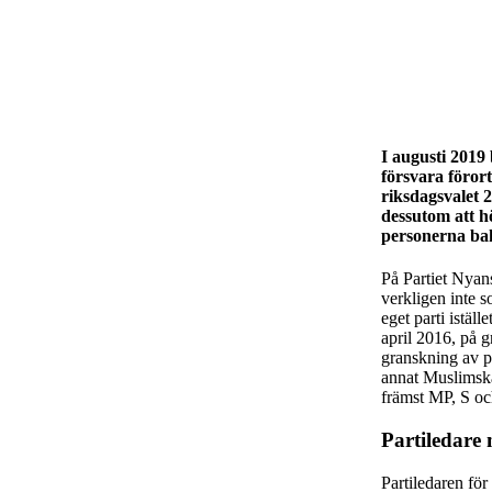
I augusti 2019 
försvara förort
riksdagsvalet
dessutom att h
personerna bako
På Partiet Nyan
verkligen inte so
eget parti istäl
april 2016, på g
granskning av pa
annat Muslimska
främst MP, S oc
Partiledare
Partiledaren för