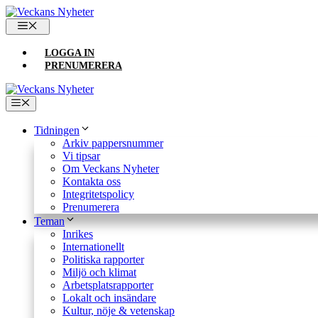
Hoppa
till
MENY
innehåll
LOGGA IN
PRENUMERERA
Meny
Tidningen
Arkiv pappersnummer
Vi tipsar
Om Veckans Nyheter
Kontakta oss
Integritetspolicy
Prenumerera
Teman
Inrikes
Internationellt
Politiska rapporter
Miljö och klimat
Arbetsplatsrapporter
Lokalt och insändare
Kultur, nöje & vetenskap