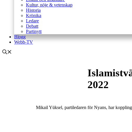
Kultur, nöje & vetenskap
Historia
Krönika
Ledare
Debatt
Partinytt
Blogg
Webb-TV
Islamistvä
2022
Mikail Yüksel, partiledaren för Nyans, har koppling