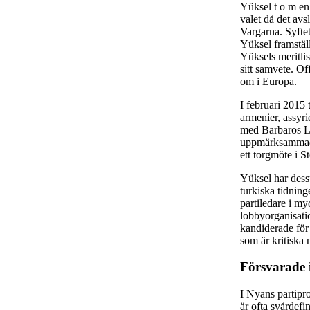
Yüksel t o m en
valet då det avs
Vargarna. Syfte
Yüksel framstäl
Yüksels meritlis
sitt samvete. Of
om i Europa.
I februari 2015
armenier, assyr
med Barbaros Le
uppmärksammad 
ett torgmöte i S
Yüksel har dess
turkiska tidning
partiledare i m
lobbyorganisati
kandiderade för
som är kritiska
Försvarade i
I Nyans partipro
är ofta svårdefi