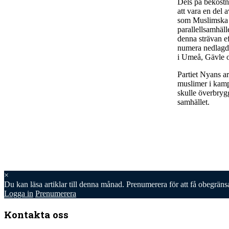
Dels på bekostn
att vara en del 
som Muslimska B
parallellsamhäll
denna strävan ef
numera nedlagda
i Umeå, Gävle 
Partiet Nyans ar
muslimer i kampe
skulle överbrygg
samhället.
×
Du kan läsa
artiklar till denna månad. Prenumerera för att få obegräns
Logga in
Prenumerera
Kontakta oss