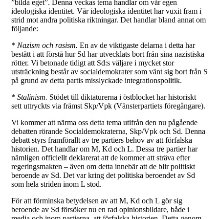
”bilda eget”. Denna veckas tema handlar om vår egen
ideologiska identitet. Vår ideologiska identitet har vuxit fram i
strid mot andra politiska riktningar. Det handlar bland annat om
följande:
* Nazism och rasism.
En av de viktigaste delarna i detta har
bestått i att förstå hur Sd har utvecklats bort från sina nazistiska
rötter. Vi betonade tidigt att Sd:s väljare i mycket stor
utsträckning består av socialdemokrater som vänt sig bort från S
på grund av detta partis misslyckade integrationspolitik.
* Stalinism.
Stödet till diktaturerna i östblocket har historiskt
sett uttryckts via främst Skp/Vpk (Vänsterpartiets föregångare).
Vi kommer att närma oss detta tema utifrån den nu pågående
debatten rörande Socialdemokraterna, Skp/Vpk och Sd.
Denna
debatt styrs framförallt av tre partiers behov av att förfalska
historien. Det handlar om M, Kd och L. Dessa tre partier har
nämligen officiellt deklarerat att de kommer att sträva efter
regeringsmakten – även om detta innebär att de blir politiskt
beroende av Sd. Det var kring det politiska beroendet av Sd
som hela striden inom L stod.
För att förminska betydelsen av att M, Kd och L gör sig
beroende av Sd försöker nu en rad opinionsbildare, både i
media och inom partierna, att förfalska historien. Detta genom