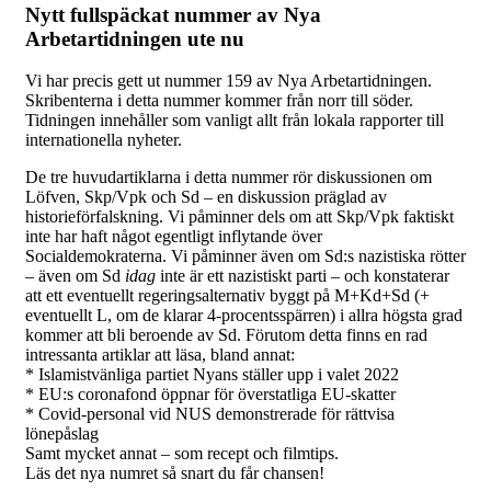
Nytt fullspäckat nummer av Nya
Arbetartidningen ute nu
Vi har precis gett ut nummer 159 av Nya Arbetartidningen.
Skribenterna i detta nummer kommer från norr till söder.
Tidningen innehåller som vanligt allt från lokala rapporter till
internationella nyheter.
De tre huvudartiklarna i detta nummer rör diskussionen om
Löfven, Skp/Vpk och Sd – en diskussion präglad av
historieförfalskning. Vi påminner dels om att Skp/Vpk faktiskt
inte har haft något egentligt inflytande över
Socialdemokraterna. Vi påminner även om Sd:s nazistiska rötter
– även om Sd
idag
inte är ett nazistiskt parti – och konstaterar
att ett eventuellt regeringsalternativ byggt på M+Kd+Sd (+
eventuellt L, om de klarar 4-procentsspärren) i allra högsta grad
kommer att bli beroende av Sd. Förutom detta finns en rad
intressanta artiklar att läsa, bland annat:
* Islamistvänliga partiet Nyans ställer upp i valet 2022
* EU:s coronafond öppnar för överstatliga EU-skatter
* Covid-personal vid NUS demonstrerade för rättvisa
lönepåslag
Samt mycket annat – som recept och filmtips.
Läs det nya numret så snart du får chansen!