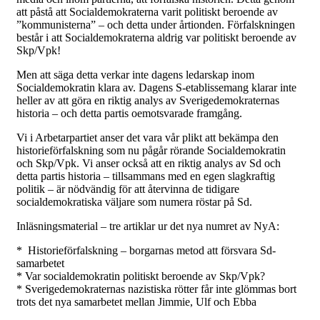
att påstå att Socialdemokraterna varit politiskt beroende av
”kommunisterna” – och detta under årtionden. Förfalskningen
består i att Socialdemokraterna aldrig var politiskt beroende av
Skp/Vpk!
Men att säga detta verkar inte dagens ledarskap inom
Socialdemokratin klara av. Dagens S-etablissemang klarar inte
heller av att göra en riktig analys av Sverigedemokraternas
historia – och detta partis oemotsvarade framgång.
Vi i Arbetarpartiet anser det vara vår plikt att bekämpa den
historieförfalskning som nu pågår rörande Socialdemokratin
och Skp/Vpk. Vi anser också att en riktig analys av Sd och
detta partis historia – tillsammans med en egen slagkraftig
politik – är nödvändig för att återvinna de tidigare
socialdemokratiska väljare som numera röstar på Sd.
Inläsningsmaterial – tre artiklar ur det nya numret av NyA:
* Historieförfalskning – borgarnas metod att försvara Sd-
samarbetet
* Var socialdemokratin politiskt beroende av Skp/Vpk?
* Sverigedemokraternas nazistiska rötter får inte glömmas bort
trots det nya samarbetet mellan Jimmie, Ulf och Ebba