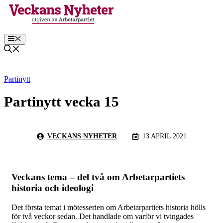
Hoppa
till
innehåll
Meny
Partinytt
Partinytt vecka 15
VECKANS NYHETER
13 APRIL 2021
Veckans tema –
d
el två om Arbetarpartiets
historia och ideologi
Det första temat i mötesserien om Arbetarpartiets historia hölls
för två veckor sedan. Det handlade om varför vi tvingades