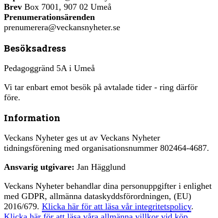
Brev
Box 7001, 907 02 Umeå
Prenumerationsärenden
prenumerera@veckansnyheter.se
Besöksadress
Pedagoggränd 5A i Umeå
Vi tar enbart emot besök på avtalade tider - ring därför
före.
Information
Veckans Nyheter ges ut av Veckans Nyheter
tidningsförening med organisationsnummer 802464-4687.
Ansvarig utgivare:
Jan Hägglund
Veckans Nyheter behandlar dina personuppgifter i enlighet
med GDPR, allmänna dataskyddsförordningen, (EU)
2016/679.
Klicka här för att läsa vår integritetspolicy
.
Klicka här för att läsa våra allmänna villkor vid köp
.