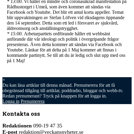
* 13:00.
Vi håller en mindre och coronasäkrad manifestation på
Rådhustorget i Umeå, som även kommer att sändas via
Facebook och Youtube. Det blir ett antal korta appeller. Temat
blir uppvaktningen av Stefan Löfven vid riksdagens öppnande
den 14 september. Detta som ett led i försvaret av sjukvård,
äldreomsorg och anställningstrygghet.
* 15:00.
Arbetarpartiets ordförande håller ett webbsänt
anförande där vår ideologi och politik i övergripande frågor
presenteras. Även detta kommer att sändas via Facebook och
Youtube. Länkar för att delta på 1 Maj kommer att finnas i
kommande partinytt. Se till att du är ledig och slut upp med oss
på 1 Maj!
×
Du kan läsa
artiklar till denna månad. Prenumerera för att få
obegränsad tillgång till artiklar, poddradio, bloggar och webb-tv.
Redan prenumerant? Tryck på knappen för att logga in.
Logga in
Prenumerera
Kontakta oss
Redaktionen
090-19 47 35
E-post
redaktion@veckansnyheter.se