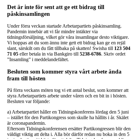
Det är inte för sent att ge ett bidrag till
påskinsamlingen
Under förra veckan startade Arbetarpartiets påskinsamling.
Pandemin innebär att vi får mindre intäkter via
tidningsförsäljning, vilket gör våra insamlingar desto viktigare.
Vi hoppas att du som ännu inte gett ett bidrag kan ge en rejäl
slant, särskilt om du fått tillbaka på skatten! Swisha till
123 504
71 05
eller betala in via Bankgiro till
5238-6786
. Skriv ordet
”Insamling” i meddelandefältet.
Besluten som kommer styra vårt arbete ända
fram till hösten
På förra veckans möten tog vi ett antal beslut, som kommer att
styra Arbetarpartiets arbete under våren och en bit in i hösten.
Besluten var följande:
a) Arbetarpartiet håller en Tidningskonferens lördag den 5 juni
– istället för den Partikongress som skulle ha hållits i år. Skälet
är coronapandemin.
Eftersom Tidningskonferensen ersätter Partikongressen blir den
väldigt viktig att delta i. Alla bör därför redan nu boka in den 5