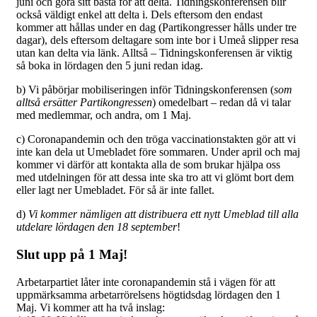
juni och göra sitt bästa för att delta. Tidningskonferensen blir
också väldigt enkel att delta i. Dels eftersom den endast
kommer att hållas under en dag (Partikongresser hålls under tre
dagar), dels eftersom deltagare som inte bor i Umeå slipper resa
utan kan delta via länk. Alltså – Tidningskonferensen är viktig
så boka in lördagen den 5 juni redan idag.
b) Vi påbörjar mobiliseringen inför Tidningskonferensen (
som
alltså ersätter Partikongressen
) omedelbart – redan då vi talar
med medlemmar, och andra, om 1 Maj.
c) Coronapandemin och den tröga vaccinationstakten gör att vi
inte kan dela ut Umebladet före sommaren. Under april och maj
kommer vi därför att kontakta alla de som brukar hjälpa oss
med utdelningen för att dessa inte ska tro att vi glömt bort dem
eller lagt ner Umebladet. För så är inte fallet.
d)
Vi kommer nämligen att distribuera ett nytt Umeblad till alla
utdelare lördagen den 18 september
!
Slut upp på 1 Maj
!
Arbetarpartiet låter inte coronapandemin stå i vägen för att
uppmärksamma arbetarrörelsens högtidsdag lördagen den 1
Maj. Vi kommer att ha två inslag: