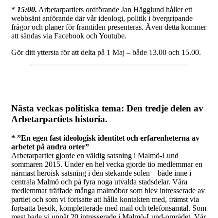
*
15:00.
Arbetarpartiets ordförande Jan Hägglund håller ett
webbsänt anförande där vår ideologi, politik i övergripande
frågor och planer för framtiden presenteras. Även detta kommer
att sändas via Facebook och Youtube.
Gör ditt yttersta för att delta på 1 Maj – både 13.00 och 15.00.
Nästa veckas politiska tema:
Den tredje delen av
Arbetarpartiets historia.
* ”En egen fast ideologisk identitet och erfarenheterna av
arbetet på andra orter”
Arbetarpartiet gjorde en väldig satsning i Malmö-Lund
sommaren 2015. Under en hel vecka gjorde tio medlemmar en
närmast heroisk satsning i den stekande solen – både inne i
centrala Malmö och på fyra noga utvalda stadsdelar. Våra
medlemmar träffade många malmöbor som blev intresserade av
partiet och som vi fortsatte att hålla kontakten med, främst via
fortsatta besök, kompletterade med mail och telefonsamtal. Som
mest hade vi uppåt 20 intresserade i Malmö-Lund-området. Vår