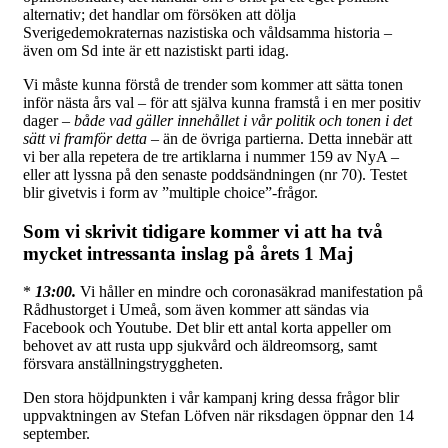
alternativ; det handlar om försöken att dölja
Sverigedemokraternas nazistiska och våldsamma historia –
även om Sd inte är ett nazistiskt parti idag.
Vi måste kunna förstå de trender som kommer att sätta tonen
inför nästa års val – för att själva kunna framstå i en mer positiv
dager –
både vad gäller innehållet i vår politik och tonen i det
sätt vi framför detta
– än de övriga partierna. Detta innebär att
vi ber alla repetera de tre artiklarna i nummer 159 av NyA –
eller att lyssna på den senaste poddsändningen (nr 70). Testet
blir givetvis i form av ”multiple choice”-frågor.
Som vi skrivit tidigare kommer vi att ha två
mycket intressanta inslag på årets 1 Maj
*
13:00.
Vi håller en mindre och coronasäkrad manifestation på
Rådhustorget i Umeå, som även kommer att sändas via
Facebook och Youtube. Det blir ett antal korta appeller om
behovet av att rusta upp sjukvård och äldreomsorg, samt
försvara anställningstryggheten.
Den stora höjdpunkten i vår kampanj kring dessa frågor blir
uppvaktningen av Stefan Löfven när riksdagen öppnar den 14
september.