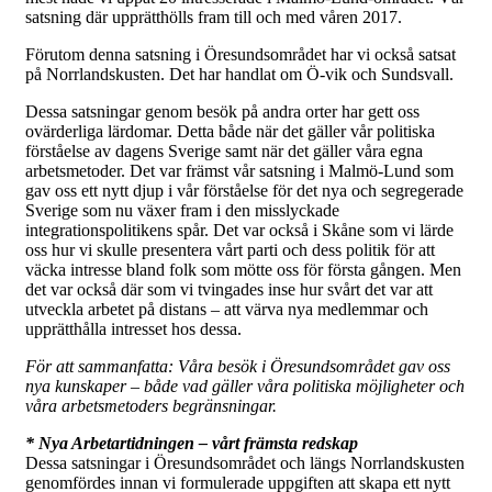
satsning där upprätthölls fram till och med våren 2017.
Förutom denna satsning i Öresundsområdet har vi också satsat
på Norrlandskusten. Det har handlat om Ö-vik och Sundsvall.
Dessa satsningar genom besök på andra orter har gett oss
ovärderliga lärdomar. Detta både när det gäller vår politiska
förståelse av dagens Sverige samt när det gäller våra egna
arbetsmetoder. Det var främst vår satsning i Malmö-Lund som
gav oss ett nytt djup i vår förståelse för det nya och segregerade
Sverige som nu växer fram i den misslyckade
integrationspolitikens spår. Det var också i Skåne som vi lärde
oss hur vi skulle presentera vårt parti och dess politik för att
väcka intresse bland folk som mötte oss för första gången. Men
det var också där som vi tvingades inse hur svårt det var att
utveckla arbetet på distans – att värva nya medlemmar och
upprätthålla intresset hos dessa.
För att sammanfatta: Våra besök i Öresundsområdet gav oss
nya kunskaper – både vad gäller våra politiska möjligheter och
våra arbetsmetoders begränsningar.
* Nya Arbetartidningen – vårt främsta redskap
Dessa satsningar i Öresundsområdet och längs Norrlandskusten
genomfördes innan vi formulerade uppgiften att skapa ett nytt