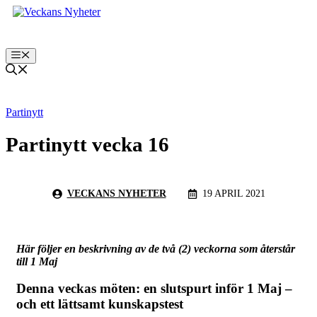
Hoppa
till
innehåll
Meny
Partinytt
Partinytt vecka 16
VECKANS NYHETER
19 APRIL 2021
Här följer en beskrivning av de två (2) veckorna som återstår
till 1 Maj
Denna veckas möten: en slutspurt inför 1 Maj –
och ett lättsamt kunskapstest