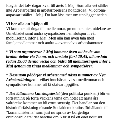
Idag är det tolv dagar kvar till årets 1 Maj. Som alla vet ställer
inte Arbetarpartiet in arbetarrörelsens högtidsdag. Vi corona-
anpassar istället 1 Maj. Du kan läsa mer om upplägget nedan.
Vi ber alla att hjälpa till
Vi kommer att ringa till medlemmar, prenumeranter, utdelare av
Umebladet samt andra sympatisörer i en slutspurt i vår
mobilisering inför 1 Maj. Men alla kan även tala med
familjemedlemmar och andra – exempelvis arbetskamrater.
*
Vi som organiserar 1 Maj kommer även att be de som
brukar deltar via Zoom, och ansluta först 20.45, att ansluta
redan 19.00 denna vecka och bidra till mobiliseringen inför 1
Maj genom att ringa medlemmar och sympatisörer.
*
Dessutom påbörjar vi arbetet med nästa nummer av Nya
Arbetartidningen
– vilket innebär att vissa medlemmar och
sympatisörer kommer att få skrivaruppgifter.
*
Det lättsamma kunskapstestet
(den politiska punkten) blir en
fortsättning på förra veckans tema om hotet att nästa års
valrörelse kommer att bli extra smutsig. Det handlar om den
historieförfalskning rörande Socialdemokratins förhållande till
”kommunisterna” som just nu sprids av borgerliga
opinionsbildare; det handlar om S brist på ett eget politiskt