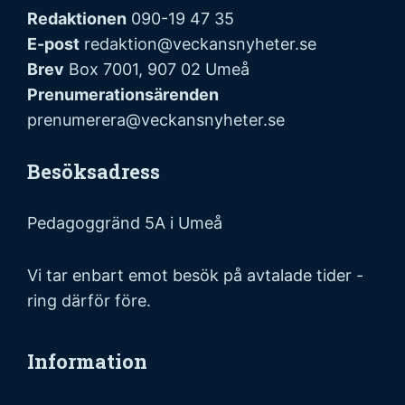
Redaktionen
090-19 47 35
E-post
redaktion@veckansnyheter.se
Brev
Box 7001, 907 02 Umeå
Prenumerationsärenden
prenumerera@veckansnyheter.se
Besöksadress
Pedagoggränd 5A i Umeå
Vi tar enbart emot besök på avtalade tider -
ring därför före.
Information