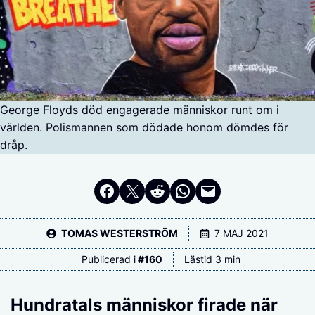
George Floyds död engagerade människor runt om i
världen. Polismannen som dödade honom dömdes för
dråp.
Dela på Facebook
Dela på Twitter
Dela på Reddit
Dela i WhatsApp
Maila en länk
TOMAS WESTERSTRÖM
7 MAJ 2021
Publicerad i
#
160
Lästid 3 min
Hundratals människor firade när