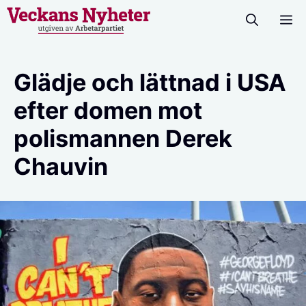
Hoppa
M
till
innehåll
Glädje och lättnad i USA
efter domen mot
polismannen Derek
Chauvin