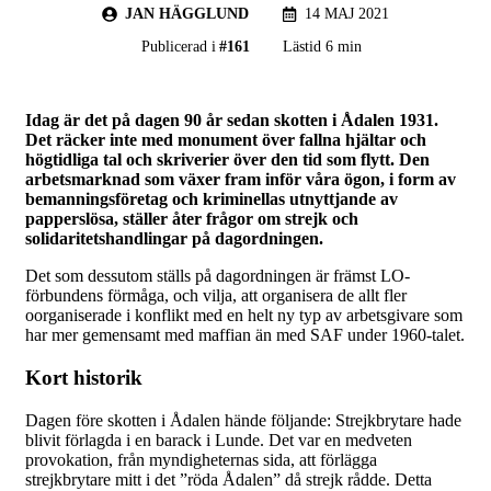
JAN HÄGGLUND
14 MAJ 2021
Publicerad i
#
161
Lästid 6 min
Idag är det på dagen 90 år sedan skotten i Ådalen 1931.
Det räcker inte med monument över fallna hjältar och
högtidliga tal och skriverier över den tid som flytt. Den
arbetsmarknad som växer fram inför våra ögon, i form av
bemanningsföretag och kriminellas utnyttjande av
papperslösa, ställer åter frågor om strejk och
solidaritetshandlingar på dagordningen.
Det som dessutom ställs på dagordningen är främst LO-
förbundens förmåga, och vilja, att organisera de allt fler
oorganiserade i konflikt med en helt ny typ av arbetsgivare som
har mer gemensamt med maffian än med SAF under 1960-talet.
Kort historik
Dagen före skotten i Ådalen hände följande: Strejkbrytare hade
blivit förlagda i en barack i Lunde. Det var en medveten
provokation, från myndigheternas sida, att förlägga
strejkbrytare mitt i det ”röda Ådalen” då strejk rådde. Detta