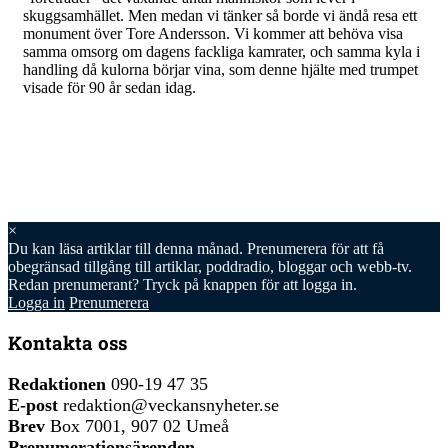
skuggsamhället. Men medan vi tänker så borde vi ändå resa ett
monument över Tore Andersson. Vi kommer att behöva visa
samma omsorg om dagens fackliga kamrater, och samma kyla i
handling då kulorna börjar vina, som denne hjälte med trumpet
visade för 90 år sedan idag.
×
Du kan läsa
artiklar till denna månad. Prenumerera för att få
obegränsad tillgång till artiklar, poddradio, bloggar och webb-tv.
Redan prenumerant? Tryck på knappen för att logga in.
Logga in
Prenumerera
Kontakta oss
Redaktionen
090-19 47 35
E-post
redaktion@veckansnyheter.se
Brev
Box 7001, 907 02 Umeå
Prenumerationsärenden