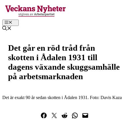
Hoppa
till
innehåll
Meny
Det går en röd tråd från
skotten i Ådalen 1931 till
dagens växande skuggsamhälle
på arbetsmarknaden
Det är exakt 90 år sedan skotten i Ådalen 1931. Foto: Davis Kaza
Dela på Facebook
Dela på Twitter
Dela på Reddit
Dela i WhatsApp
Maila en länk