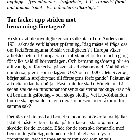
upplopp – fyra månaders straffarbete), J. E. Törnkvist (brott
mot annans frihet – två månaders villkorligt).”
Tar facket upp striden mot
bemanningsföretagen?
Vi skrev att de myndigheter som ville åtala Tore Andersson
1931 saknade verklighetsuppfattning. Idag måste vi fråga oss
om fackföreningarna förstår verkligheten? I Europa växer
arbetslösheten. I Europa växer inflytandet för kriminella gäng
för vilka våld tillhör vardagen. Och bemanningsföretag blir en
allt vanligare företeelse på svensk arbetsmarknad. Vad händer
när dessa, precis som i dagens USA och i 1920-talets Sverige,
börjar ställa strejkbrytare till företagens förfogande? Faktum är
att detta redan har börjat. Fast i mindre skala. För ett antal år
sedan ställde en funktionär för syndikalisterna fackliga krav på
ett bemanningsföretag – och slogs blodig. Vet LO-förbunden
hur de ska agera den dagen deras representanter råkar ut för
samma sak?
Det räcker inte med att beundra monument över fallna hjältar.
Istället måste vi börja tänka på hur facken ska organisera
skyddet för de levande. Både för de som ska förhandla med
bemanningsföretag och med de kriminella som tyvärr
”företräder” det växande antal människor som lever i