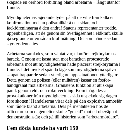
skapade en oerhörd förbittring bland arbetarna – långt utanför
Lunde.
Myndigheternas agerande tyder på att de ville framkalla en
konfrontation mellan polis/militär å ena sidan, och
fackföreningarna å den andra! Statens representanter trodde,
uppenbarligen, att de genom sin överlägsenhet i eldkraft, skulle
gå segrande ur en sådan kraftmätning. Det som hände sedan
styrker denna tes.
Arbetarna samlades, som väntat var, utanför strejkbrytarnas
barack. Genom att kasta sten mot baracken protesterade
arbetarna mot att myndigheterna hade placerat strejkbrytarna i
Lunde. I det mycket spända läge som myndigheterna själva
skapat trappar de sedan ytterligare upp situationen ytterligare.
Detta genom att polisen (eller militären) kastar en fosfor-
handgranat mot arbetarna. Granatens funktion är att skapa
panik genom eld- och rökutveckling. Kom ihåg: dessa
provokationer från myndigheternas sida utspelade sig dagen
före skotten! Händelserna visar dels på den explosiva atmosfär
som rådde bland arbetarna. Dels på mentaliteten hos de
officerare som dagen efter skulle ”ge eld” mot ett obeväpnat
demonstrationståg och gå till historien som ”arbetarmördare”.
Fem döda kunde ha varit 150