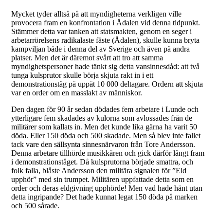
Mycket tyder alltså på att myndigheterna verkligen ville
provocera fram en konfrontation i Ådalen vid denna tidpunkt.
Stämmer detta var tanken att statsmakten, genom en seger i
arbetarrörelsens radikalaste fäste (Ådalen), skulle kunna bryta
kampviljan både i denna del av Sverige och även på andra
platser. Men det är däremot svårt att tro att samma
myndighetspersoner hade tänkt sig detta vansinnesdåd: att två
tunga kulsprutor skulle börja skjuta rakt in i ett
demonstrationståg på uppåt 10 000 deltagare. Ordern att skjuta
var en order om en masslakt av människor.
Den dagen för 90 år sedan dödades fem arbetare i Lunde och
ytterligare fem skadades av kulorna som avlossades från de
militärer som kallats in. Men det kunde lika gärna ha varit 50
döda. Eller 150 döda och 500 skadade. Men så blev inte fallet
tack vare den sällsynta sinnesnärvaron från Tore Andersson.
Denna arbetare tillhörde musikkåren och gick därför långt fram
i demonstrationståget. Då kulsprutorna började smattra, och
folk falla, blåste Andersson den militära signalen för ”Eld
upphör” med sin trumpet. Militären uppfattade detta som en
order och deras eldgivning upphörde! Men vad hade hänt utan
detta ingripande? Det hade kunnat legat 150 döda på marken
och 500 sårade.