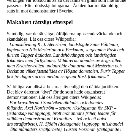
verkligen var förstod alltså att det fanns en gräns som inte skulle
passeras. Efter dödsskjutningarna i Ådalen har militär aldrig
satts in mot demonstranter i Sverige.
Makabert rättsligt efterspel
Samtidigt var de rättsliga påföljderna uppseendeväckande och
skandalösa. Låt oss citera Wikipedia:
”Landshövding K. J. Stenström, landsfogde Sune Påhlman,
kaptenerna Nils Mesterton och Beckman, sergeanten Rask och
furiren Tapper åtalades. Landshövdingen och landsfogden
frikändes men förflyttades. Militärerna dömdes av krigsrätten
men Krigshovrätten undanröjde domarna mot Mesterton och
Beckman vilket fastställdes av Högsta domstolen. Furir Tapper
fick tre dagars arrest medan sergeant Rask frikändes.”
Så billiga var alltså arbetarnas liv enligt den dåtida juridiken.
Det blev däremot ”dyrt” för de som hade organiserat
demonstrationer. Låt oss återigen citera Wikipedia:
”För kravallerna i Sandviken åtalades och dömdes
följande: Axel Nordström – senare riksdagsman för SKP –
(ledarskap vid upplopp, brott mot annans frihet, ledare för
otillåten demonstration i Kramfors – två och ett halvt
års straffarbete), H. Sjödin (deltagande i upplopp, misshandel
– åtta månaders straffarbete), Gusten Forsman (deltagande i