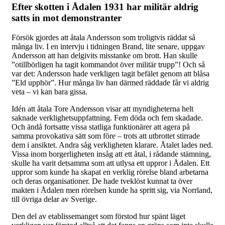
Efter skotten i Ådalen 1931 har militär aldrig
satts in mot demonstranter
Försök gjordes att åtala Andersson som troligtvis räddat så
många liv. I en intervju i tidningen Brand, lite senare, uppgav
Andersson att han delgivits misstanke om brott. Han skulle
”otillbörligen ha tagit kommandot över militär trupp”! Och så
var det: Andersson hade verkligen tagit befälet genom att blåsa
”Eld upphör”. Hur många liv han därmed räddade får vi aldrig
veta – vi kan bara gissa.
Idén att åtala Tore Andersson visar att myndigheterna helt
saknade verklighetsuppfattning. Fem döda och fem skadade.
Och ändå fortsatte vissa statliga funktionärer att agera på
samma provokativa sätt som före – trots att utbrottet stirrade
dem i ansiktet. Andra såg verkligheten klarare. Åtalet lades ned.
Vissa inom borgerligheten insåg att ett åtal, i rådande stämning,
skulle ha varit detsamma som att utlysa ett uppror i Ådalen. Ett
uppror som kunde ha skapat en verklig rörelse bland arbetarna
och deras organisationer. De hade tveklöst kunnat ta över
makten i Ådalen men rörelsen kunde ha spritt sig, via Norrland,
till övriga delar av Sverige.
Den del av etablissemanget som förstod hur spänt läget