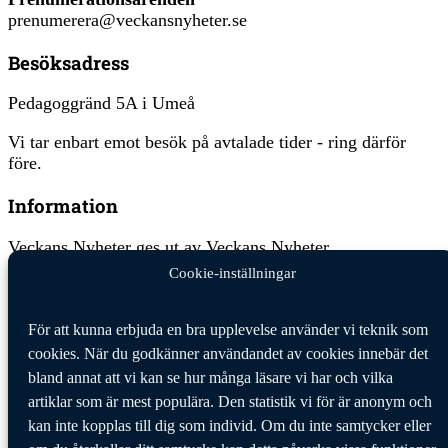
prenumerera@veckansnyheter.se
Besöksadress
Pedagoggränd 5A i Umeå
Vi tar enbart emot besök på avtalade tider - ring därför
före.
Information
Veckans Nyheter ges ut av Veckans Nyheter
tidningsförening med organisationsnummer 802464-4687.
Cookie-inställningar
Ansvarig utgivare:
Jan Hägglund
För att kunna erbjuda en bra upplevelse använder vi teknik som
Veckans Nyheter behandlar dina personuppgifter i enlighet
cookies. När du godkänner användandet av cookies innebär det
med GDPR, allmänna dataskyddsförordningen, (EU)
bland annat att vi kan se hur många läsare vi har och vilka
2016/679.
Klicka här för att läsa vår integritetspolicy
.
artiklar som är mest populära. Den statistik vi för är anonym och
Klicka här för att läsa våra allmänna villkor vid köp
.
kan inte kopplas till dig som individ. Om du inte samtycker eller