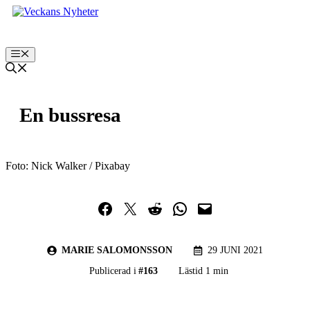
Hoppa
till
innehåll
Meny
En bussresa
Foto: Nick Walker / Pixabay
Dela på Facebook
Dela på Twitter
Dela på Reddit
Dela i WhatsApp
Maila en länk
MARIE SALOMONSSON
29 JUNI 2021
Publicerad i
#
163
Lästid 1 min