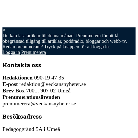
×
Du kan läsa
artiklar till denna månad. Prenumerera för att få
obegränsad tillgång till artiklar, poddradio, bloggar och webb-tv.
Redan prenumerant? Tryck på knappen för att logga in.
Logga in
Prenumerera
Kontakta oss
Redaktionen
090-19 47 35
E-post
redaktion@veckansnyheter.se
Brev
Box 7001, 907 02 Umeå
Prenumerationsärenden
prenumerera@veckansnyheter.se
Besöksadress
Pedagoggränd 5A i Umeå