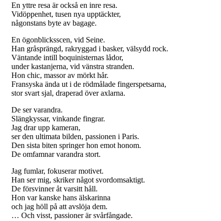
En yttre resa är också en inre resa.
Vidöppenhet, tusen nya upptäckter,
någonstans byte av bagage.
En ögonblicksscen, vid Seine.
Han gråsprängd, rakryggad i basker, välsydd rock.
Väntande intill boquinisternas lådor,
under kastanjerna, vid vänstra stranden.
Hon chic, massor av mörkt hår.
Fransyska ända ut i de rödmålade fingerspetsarna,
stor svart sjal, draperad över axlarna.
De ser varandra.
Slängkyssar, vinkande fingrar.
Jag drar upp kameran,
ser den ultimata bilden, passionen i Paris.
Den sista biten springer hon emot honom.
De omfamnar varandra stort.
Jag fumlar, fokuserar motivet.
Han ser mig, skriker något svordomsaktigt.
De försvinner åt varsitt håll.
Hon var kanske hans älskarinna
och jag höll på att avslöja dem.
… Och visst, passioner är svårfångade.