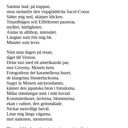
Samma stad, på trappan,
strax nedanför den vispgräddvita Sacré-Coeur.
Sätter mig ned, skärper blicken.
Triumfbågen och Eiffeltornet passerar,
myllret, härligheten.
Andas in alltihop, intensitet.
Längtan som fört mig hit.
Minuter som lever.
Näst sista dagen på resan,
tåget till Vernon.
Delar taxi med ett amerikanskt par,
mot Giverny, Monets hem.
Fotograferar det karamellrosa huset,
de klargröna fönsterluckorna.
Suger in Monets näckrosdamm,
känner den japanska bron i fotsulorna.
Målar stämningar inne i mitt huvud.
Konstnärshuset, tavlorna, blommorna,
ekan i vattnet, den grönmålade.
Nickar motvilligt farväl.
Letar mig längs vägarna,
mot stationen, memorerar.