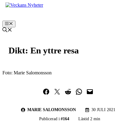
Hoppa
till
innehåll
Meny
Dikt: En yttre resa
Foto: Marie Salomonsson
Dela på Facebook
Dela på Twitter
Dela på Reddit
Dela i WhatsApp
Maila en länk
MARIE SALOMONSSON
30 JULI 2021
Publicerad i
#
164
Lästid 2 min