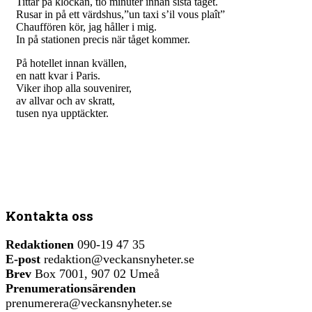
Tittar på klockan, tio minuter innan sista tåget.
Rusar in på ett värdshus,”un taxi s’il vous plaît”
Chauffören kör, jag håller i mig.
In på stationen precis när tåget kommer.
På hotellet innan kvällen,
en natt kvar i Paris.
Viker ihop alla souvenirer,
av allvar och av skratt,
tusen nya upptäckter.
Kontakta oss
Redaktionen
090-19 47 35
E-post
redaktion@veckansnyheter.se
Brev
Box 7001, 907 02 Umeå
Prenumerationsärenden
prenumerera@veckansnyheter.se