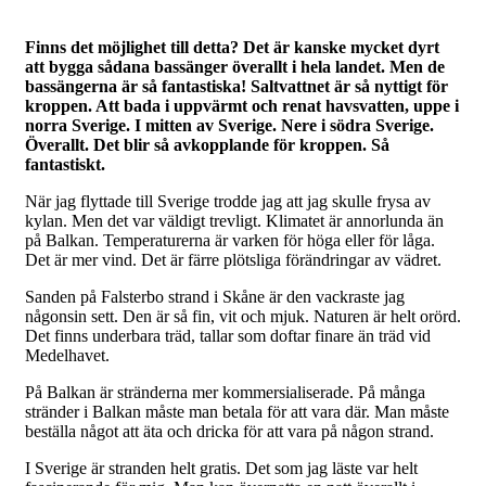
Finns det möjlighet till detta? Det är kanske mycket dyrt
att bygga sådana bassänger överallt i hela landet. Men de
bassängerna är så fantastiska! Saltvattnet är så nyttigt för
kroppen. Att bada i uppvärmt och renat havsvatten, uppe i
norra Sverige. I mitten av Sverige. Nere i södra Sverige.
Överallt. Det blir så avkopplande för kroppen. Så
fantastiskt.
När jag flyttade till Sverige trodde jag att jag skulle frysa av
kylan. Men det var väldigt trevligt. Klimatet är annorlunda än
på Balkan. Temperaturerna är varken för höga eller för låga.
Det är mer vind. Det är färre plötsliga förändringar av vädret.
Sanden på Falsterbo strand i Skåne är den vackraste jag
någonsin sett. Den är så fin, vit och mjuk. Naturen är helt orörd.
Det finns underbara träd, tallar som doftar finare än träd vid
Medelhavet.
På Balkan är stränderna mer kommersialiserade. På många
stränder i Balkan måste man betala för att vara där. Man måste
beställa något att äta och dricka för att vara på någon strand.
I Sverige är stranden helt gratis. Det som jag läste var helt