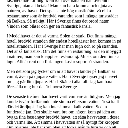
fascinerande för mig. Man kan övernatta en natt överallt i
Sverige, utan att betala! Man kan bara komma och njuta av
naturen, av havet. Det spelas inte hög musik från två olika
restauranger som är bredvid varandra som i många turiststäder
på Balkan. Så tråkigt! Här i Sverige finns det orörd natur.
Vinden som blåser och ger en fantastisk känsla.
I Medelhavet är det så varmt. Solen är stark. Det finns många
hotell bredvid stranden där endast hotellgäster kan komma in på
hotellstranden. Här i Sverige har man lugn och ro på stranden.
Det är så fantastisk. Om det finns en restaurang, är den inbyggd
i naturen, man kan knappt se restaurang. Musik om den finns är
lugn. Allt är rent och fint. Ingen kastar sopor på stranden.
Men det som jag tycker om är att havet i länder på Balkan är
varmt, även på djupare vatten. Här i Sverige fryser jag i havet
om jag går lite djupare. Här i Skåne i alla fall! Jag kan bara
föreställa mig hur det är i norra Sverige.
De senaste tre åren har havet varit varmare än tidigare. Men jag
kunde tyvärr fortfarande inte simma eftersom vattnet är så kallt
där det är djupt. Jag kan inte simma i kallt vatten. Sedan
funderade jag. Det skulle vara bra om någon kom på idén att
bygga fina bassänger bredvid havet, att sätta havsvatten i dessa
och värma lite. Att simma i havsvatten är så nyttigt för kroppen.
Om Sverige inte har som plan att locka många turister och att