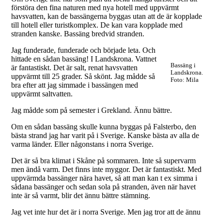
förstöra den fina naturen med nya hotell med uppvärmt
havsvatten, kan de bassängerna byggas utan att de är kopplade
till hotell eller turistkomplex. De kan vara kopplade med
stranden kanske. Bassäng bredvid stranden.
Jag funderade, funderade och började leta. Och
hittade en sådan bassäng! I Landskrona. Vattnet
Bassäng i
är fantastiskt. Det är salt, renat havsvatten
Landskrona.
uppvärmt till 25 grader. Så skönt. Jag mådde så
Foto: Mila
bra efter att jag simmade i bassängen med
uppvärmt saltvatten.
Jag mådde som på semester i Grekland. Ännu bättre.
Om en sådan bassäng skulle kunna byggas på Falsterbo, den
bästa strand jag har varit på i Sverige. Kanske bästa av alla de
varma länder. Eller någonstans i norra Sverige.
Det är så bra klimat i Skåne på sommaren. Inte så supervarm
men ändå varm. Det finns inte myggor. Det är fantastiskt. Med
uppvärmda bassänger nära havet, så att man kan t ex simma i
sådana bassänger och sedan sola på stranden, även när havet
inte är så varmt, blir det ännu bättre stämning.
Jag vet inte hur det är i norra Sverige. Men jag tror att de ännu