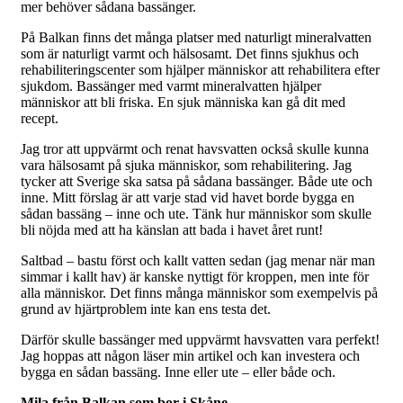
mer behöver sådana bassänger.
På Balkan finns det många platser med naturligt mineralvatten
som är naturligt varmt och hälsosamt. Det finns sjukhus och
rehabiliteringscenter som hjälper människor att rehabilitera efter
sjukdom. Bassänger med varmt mineralvatten hjälper
människor att bli friska. En sjuk människa kan gå dit med
recept.
Jag tror att uppvärmt och renat havsvatten också skulle kunna
vara hälsosamt på sjuka människor, som rehabilitering. Jag
tycker att Sverige ska satsa på sådana bassänger. Både ute och
inne. Mitt förslag är att varje stad vid havet borde bygga en
sådan bassäng – inne och ute. Tänk hur människor som skulle
bli nöjda med att ha känslan att bada i havet året runt!
Saltbad – bastu först och kallt vatten sedan (jag menar när man
simmar i kallt hav) är kanske nyttigt för kroppen, men inte för
alla människor. Det finns många människor som exempelvis på
grund av hjärtproblem inte kan ens testa det.
Därför skulle bassänger med uppvärmt havsvatten vara perfekt!
Jag hoppas att någon läser min artikel och kan investera och
bygga en sådan bassäng. Inne eller ute – eller både och.
Mila från Balkan som bor i Skåne