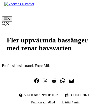
Hoppa
till
innehåll
Meny
Fler uppvärmda bassänger
med renat havsvatten
En fin skånsk strand. Foto: Mila
Dela på Facebook
Dela på Twitter
Dela på Reddit
Dela i WhatsApp
Maila en länk
VECKANS NYHETER
30 JULI 2021
Publicerad i
#
164
Lästid 4 min