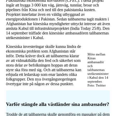
Pakistanska ekonomiska korridoren (CPEC).
I detta projekt
ingår att bygga 3 000 km väg, järnväg, tunnlar, broar och
pipelines från Kina och ned till den pakistanska kusten.
Projektet innefattar även en väldig utbyggnad av
energiproduktionen i Pakistan. Sedan talibanerna tagit makten i
Afghanistan har kinesiska myndigheter uttryckt intresse att även
ansluta Kabul till infrastrukturprojektet (India Today 25/8). Den
14 september träffade den kinesiske ambassadören talibanernas
utrikesminister i Kabul.
Kinesiska investeringar skulle kunna lindra de
ekonomiska problem som Afghanistan står
Möte mellan
inför. Detta kräver dock att talibanerna klarar
Kinas
av att vidmakthålla den fred och säkerhet som
ambassadör
stora delar av befolkningen hoppas att deras
och
styre ska föra med sig. Och att talibanerna kan
talibanernas
utrikesminister
erbjuda ett ledarskap som enar landets olika
i Kabul den 14
folkgrupper. Den nya övergångsregeringen
september.
övertygar inte på någon av dessa punkter.
Foto: Twitter
Varför stängde alla västländer sina ambassader?
Trodde de att talibanerna skulle genomföra en massaker på dem