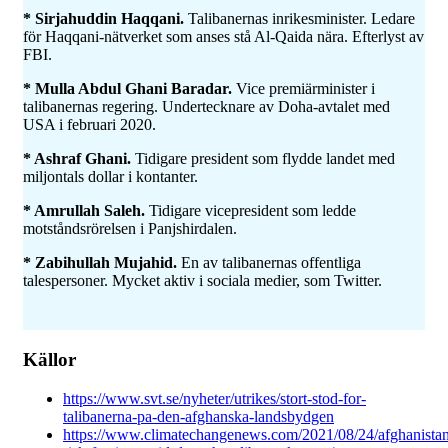
* Sirjahuddin Haqqani.
Talibanernas inrikesminister. Ledare
för Haqqani-nätverket som anses stå Al-Qaida nära. Efterlyst av
FBI.
* Mulla Abdul Ghani Baradar.
Vice premiärminister i
talibanernas regering. Undertecknare av Doha-avtalet med
USA i februari 2020.
* Ashraf Ghani.
Tidigare president som flydde landet med
miljontals dollar i kontanter.
* Amrullah Saleh.
Tidigare vicepresident som ledde
motståndsrörelsen i Panjshirdalen.
* Zabihullah Mujahid.
En av talibanernas offentliga
talespersoner. Mycket aktiv i sociala medier, som Twitter.
Källor
https://www.svt.se/nyheter/utrikes/stort-stod-for-
talibanerna-pa-den-afghanska-landsbydgen
https://www.climatechangenews.com/2021/08/24/afghanista