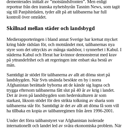
dementerades initialt av ”motståndsfronten”. Men enligt
reportrar från den iranska nyhetsbyrån Tasnim News, som tagit
sig till Panjshirdalen, tyder allt på att talibanerna har full
kontroll över området.
Skillnad mellan städer och landsbygd
Medierapporteringen i bland annat Sverige har kretsat mycket
kring både rädslan för, och motståndet mot, talibanernas nya
styre som det uttryckts av många stadsbor, i synnerhet i Kabul. I
städerna Kabul och Herat har kvinnor demonstrerat med krav
på yttrandefrihet och att regeringen inte enbart ska bestå av
män.
Samtidigt är stödet för talibanerna av allt att döma stort på
landsbygden. När Svts utsända besökte en by i norra
Afghanistan berättade byborna att de kände sig lugna och
trygga eftersom talibanerna fått slut på 40 år av krig i landet.
Det är även på landsbygden som hederskulturen är som
starkast, liksom stödet för den strikta tolkning av sharia som
talibanerna står för. Samtidigt är det av allt att döma få som vill
ha tillbaka en kopia av talibanregimen från åren 1996-2001.
Under det förra talibanstyret var Afghanistan isolerade
internationellt och landet led av svåra ekonomiska problem. När