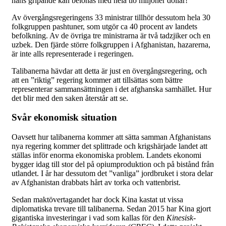
hans gripande kan belönas med hela tio miljoner dollar!
Av övergångsregeringens 33 ministrar tillhör dessutom hela 30
folkgruppen pashtuner, som utgör ca 40 procent av landets
befolkning. Av de övriga tre ministrarna är två tadzjiker och en
uzbek. Den fjärde större folkgruppen i Afghanistan, hazarerna,
är inte alls representerade i regeringen.
Talibanerna hävdar att detta är just en övergångsregering, och
att en ”riktig” regering kommer att tillsättas som bättre
representerar sammansättningen i det afghanska samhället. Hur
det blir med den saken återstår att se.
Svår ekonomisk situation
Oavsett hur talibanerna kommer att sätta samman Afghanistans
nya regering kommer det splittrade och krigshärjade landet att
ställas inför enorma ekonomiska problem. Landets ekonomi
bygger idag till stor del på opiumproduktion och på bistånd från
utlandet. I år har dessutom det ”vanliga” jordbruket i stora delar
av Afghanistan drabbats hårt av torka och vattenbrist.
Sedan maktövertagandet har dock Kina kastat ut vissa
diplomatiska trevare till talibanerna. Sedan 2015 har Kina gjort
gigantiska investeringar i vad som kallas för den
Kinesisk-