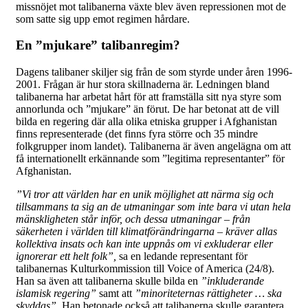
missnöjet mot talibanerna växte blev även repressionen mot de
som satte sig upp emot regimen hårdare.
En ”mjukare” talibanregim?
Dagens talibaner skiljer sig från de som styrde under åren 1996-
2001. Frågan är hur stora skillnaderna är. Ledningen bland
talibanerna har arbetat hårt för att framställa sitt nya styre som
annorlunda och ”mjukare” än förut. De har betonat att de vill
bilda en regering där alla olika etniska grupper i Afghanistan
finns representerade (det finns fyra större och 35 mindre
folkgrupper inom landet). Talibanerna är även angelägna om att
få internationellt erkännande som ”legitima representanter” för
Afghanistan.
”Vi tror att världen har en unik möjlighet att närma sig och
tillsammans ta sig an de utmaningar som inte bara vi utan hela
mänskligheten står inför, och dessa utmaningar – från
säkerheten i världen till klimatförändringarna – kräver allas
kollektiva insats och kan inte uppnås om vi exkluderar eller
ignorerar ett helt folk”,
sa en ledande representant för
talibanernas Kulturkommission till Voice of America (24/8).
Han sa även att talibanerna skulle bilda en
”inkluderande
islamisk regering”
samt att
”minoriteternas rättigheter … ska
skyddas”.
Han betonade också att talibanerna skulle garantera