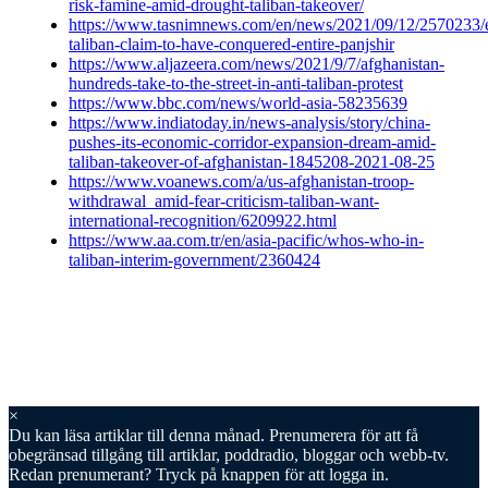
risk-famine-amid-drought-taliban-takeover/
https://www.tasnimnews.com/en/news/2021/09/12/2570233/e
taliban-claim-to-have-conquered-entire-panjshir
https://www.aljazeera.com/news/2021/9/7/afghanistan-
hundreds-take-to-the-street-in-anti-taliban-protest
https://www.bbc.com/news/world-asia-58235639
https://www.indiatoday.in/news-analysis/story/china-
pushes-its-economic-corridor-expansion-dream-amid-
taliban-takeover-of-afghanistan-1845208-2021-08-25
https://www.voanews.com/a/us-afghanistan-troop-
withdrawal_amid-fear-criticism-taliban-want-
international-recognition/6209922.html
https://www.aa.com.tr/en/asia-pacific/whos-who-in-
taliban-interim-government/2360424
×
Du kan läsa
artiklar till denna månad. Prenumerera för att få
obegränsad tillgång till artiklar, poddradio, bloggar och webb-tv.
Redan prenumerant? Tryck på knappen för att logga in.