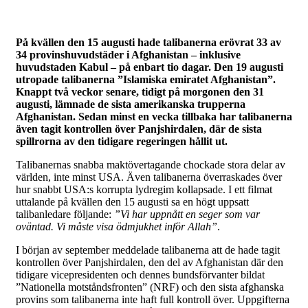
På kvällen den 15 augusti hade talibanerna erövrat 33 av
34 provinshuvudstäder i Afghanistan – inklusive
huvudstaden Kabul – på enbart tio dagar. Den 19 augusti
utropade talibanerna ”Islamiska emiratet Afghanistan”.
Knappt två veckor senare, tidigt på morgonen den 31
augusti, lämnade de sista amerikanska trupperna
Afghanistan. Sedan minst en vecka tillbaka har talibanerna
även tagit kontrollen över Panjshirdalen, där de sista
spillrorna av den tidigare regeringen hållit ut.
Talibanernas snabba maktövertagande chockade stora delar av
världen, inte minst USA. Även talibanerna överraskades över
hur snabbt USA:s korrupta lydregim kollapsade. I ett filmat
uttalande på kvällen den 15 augusti sa en högt uppsatt
talibanledare följande:
”Vi har uppnått en seger som var
oväntad. Vi måste visa ödmjukhet inför Allah”
.
I början av september meddelade talibanerna att de hade tagit
kontrollen över Panjshirdalen, den del av Afghanistan där den
tidigare vicepresidenten och dennes bundsförvanter bildat
”Nationella motståndsfronten” (NRF) och den sista afghanska
provins som talibanerna inte haft full kontroll över. Uppgifterna