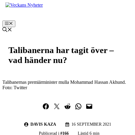
Hoppa
till
innehåll
Meny
Talibanerna har tagit över –
vad händer nu?
Talibanernas premiärminister mulla Mohammad Hassan Akhund.
Foto: Twitter
Dela på Facebook
Dela på Twitter
Dela på Reddit
Dela i WhatsApp
Maila en länk
DAVIS KAZA
16 SEPTEMBER 2021
Publicerad i
#
166
Lästid 6 min