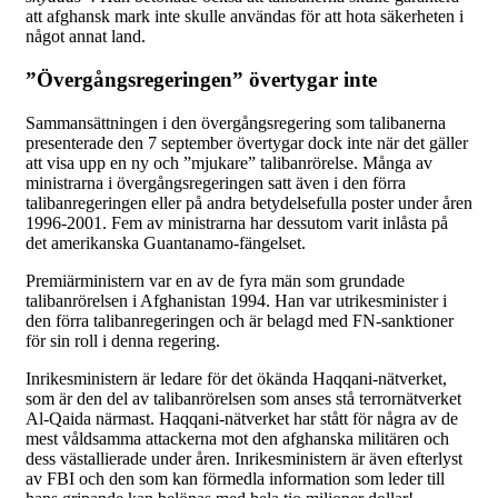
att afghansk mark inte skulle användas för att hota säkerheten i
något annat land.
”Övergångsregeringen” övertygar inte
Sammansättningen i den övergångsregering som talibanerna
presenterade den 7 september övertygar dock inte när det gäller
att visa upp en ny och ”mjukare” talibanrörelse. Många av
ministrarna i övergångsregeringen satt även i den förra
talibanregeringen eller på andra betydelsefulla poster under åren
1996-2001. Fem av ministrarna har dessutom varit inlåsta på
det amerikanska Guantanamo-fängelset.
Premiärministern var en av de fyra män som grundade
talibanrörelsen i Afghanistan 1994. Han var utrikesminister i
den förra talibanregeringen och är belagd med FN-sanktioner
för sin roll i denna regering.
Inrikesministern är ledare för det ökända Haqqani-nätverket,
som är den del av talibanrörelsen som anses stå terrornätverket
Al-Qaida närmast. Haqqani-nätverket har stått för några av de
mest våldsamma attackerna mot den afghanska militären och
dess västallierade under åren. Inrikesministern är även efterlyst
av FBI och den som kan förmedla information som leder till