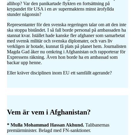
allihop? Var den panikartade flykten en fortsättning på
krypandet för USA i en av supermaktens minst ärofyllda
stunder någonsin?
Representanter för den svenska regeringen talar om att den inte
ska stoppa biståndet. I så fall borde personal på ambassaden ha
stannat kvar. Istället hade kanske fler afghaner som samarbetat
med svensk militär och svenska diplomater, och vars liv
verkligen är hotade, kunnat få plats på planet hem. Journalisten
Magda Gad åker nu omkring i Afghanistan och rapporterar för
Expressens räkning. Även hon borde ha en ambassad som
backar upp henne.
Eller kräver disciplinen inom EU ett samfällt agerande?
Vem är vem i Afghanistan?
* Mulla Mohammad Hassan Akhund.
Talibanernas
premiärminister. Belagd med FN-sanktioner.