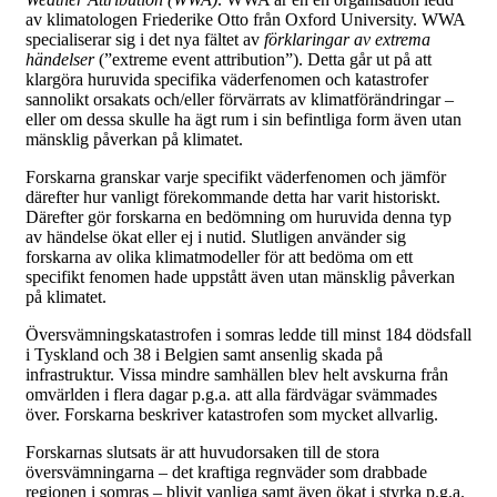
av klimatologen Friederike Otto från Oxford University. WWA
specialiserar sig i det nya fältet av
förklaringar av extrema
händelser
(”extreme event attribution”). Detta går ut på att
klargöra huruvida specifika väderfenomen och katastrofer
sannolikt orsakats och/eller förvärrats av klimatförändringar –
eller om dessa skulle ha ägt rum i sin befintliga form även utan
mänsklig påverkan på klimatet.
Forskarna granskar varje specifikt väderfenomen och jämför
därefter hur vanligt förekommande detta har varit historiskt.
Därefter gör forskarna en bedömning om huruvida denna typ
av händelse ökat eller ej i nutid. Slutligen använder sig
forskarna av olika klimatmodeller för att bedöma om ett
specifikt fenomen hade uppstått även utan mänsklig påverkan
på klimatet.
Översvämningskatastrofen i somras ledde till minst 184 dödsfall
i Tyskland och 38 i Belgien samt ansenlig skada på
infrastruktur. Vissa mindre samhällen blev helt avskurna från
omvärlden i flera dagar p.g.a. att alla färdvägar svämmades
över. Forskarna beskriver katastrofen som mycket allvarlig.
Forskarnas slutsats är att huvudorsaken till de stora
översvämningarna – det kraftiga regnväder som drabbade
regionen i somras – blivit vanliga samt även ökat i styrka p.g.a.