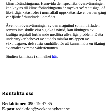
klimatförändringarna. Huruvida den specifika översvämningen
kan knytas till klimatförändringarna är mycket svårt att säga, då
likvärdiga katastrofer i normalfall uppskattas ske enbart en gång
var fjärde århundrade i området.
Även om översvämningar av den magnitud som inträffade i
somras inte skulle visa sig öka i närtid, kan ökningen av
kraftiga regnfall fortfarande medföra allvarliga problem. Detta
understryker behovet av att dels minska utsläppen av
växthusgaser, dels rusta samhället för att kunna möta en ökning
av antalet extrema väderfenomen.
Studien kan läsas i sin helhet
här
.
Kontakta oss
Redaktionen
090-19 47 35
E-post
redaktion@veckansnyheter.se