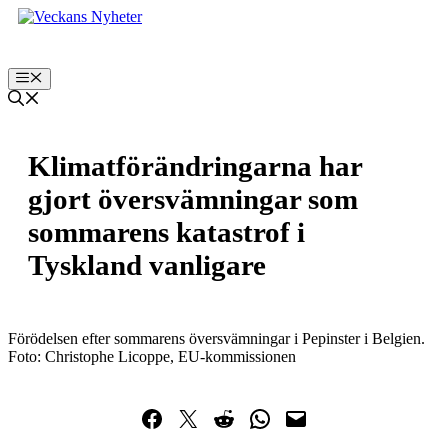
Hoppa
till
innehåll
Meny
Klimatförändringarna har
gjort översvämningar som
sommarens katastrof i
Tyskland vanligare
Förödelsen efter sommarens översvämningar i Pepinster i Belgien.
Foto: Christophe Licoppe, EU-kommissionen
Dela på Facebook
Dela på Twitter
Dela på Reddit
Dela i WhatsApp
Maila en länk