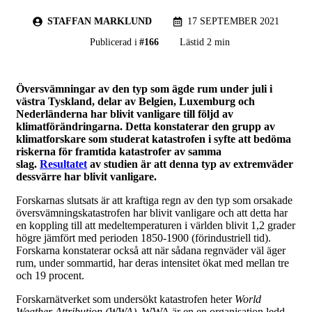
STAFFAN MARKLUND
17 SEPTEMBER 2021
Publicerad i
#
166
Lästid 2 min
Översvämningar av den typ som ägde rum under juli i
västra Tyskland, delar av Belgien, Luxemburg och
Nederländerna har blivit vanligare till följd av
klimatförändringarna. Detta konstaterar den grupp av
klimatforskare som studerat katastrofen i syfte att bedöma
riskerna för framtida katastrofer av samma
slag.
Resultatet
av studien är att denna typ av extremväder
dessvärre har blivit vanligare.
Forskarnas slutsats är att kraftiga regn av den typ som orsakade
översvämningskatastrofen har blivit vanligare och att detta har
en koppling till att medeltemperaturen i världen blivit 1,2 grader
högre jämfört med perioden 1850-1900 (förindustriell tid).
Forskarna konstaterar också att när sådana regnväder väl äger
rum, under sommartid, har deras intensitet ökat med mellan tre
och 19 procent.
Forskarnätverket som undersökt katastrofen heter
World
Weather Attribution (WWA)
. WWA är en en organisation ledd