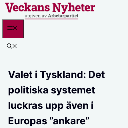
Hoppa
till
innehåll
Meny
Valet i Tyskland: Det
politiska systemet
luckras upp även i
Europas ”ankare”