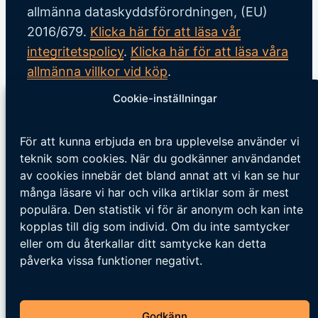
allmänna dataskyddsförordningen, (EU)
2016/679.
Klicka här för att läsa vår
integritetspolicy
.
Klicka här för att läsa våra
allmänna villkor vid köp
.
Cookie-inställningar
För att kunna erbjuda en bra upplevelse använder vi
Tipsa oss
teknik som cookies. När du godkänner användandet
av cookies innebär det bland annat att vi kan se hur
Vi tar tacksamt emot tips på nyheter och
många läsare vi har och vilka artiklar som är mest
populära. Den statistik vi för är anonym och kan inte
händelser som vi borde skriva om. Skicka
kopplas till dig som individ. Om du inte samtycker
ditt tips till följande adress:
eller om du återkallar ditt samtycke kan detta
tipsa@veckansnyheter.se
påverka vissa funktioner negativt.
https://www.stefanbergmark.se
https://umebladet.se
Godkänn