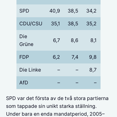
SPD
40,9
38,5
34,2
23,0
CDU/CSU
35,1
38,5
35,2
33,8
Die
6,7
8,6
8,1
10,7
Grüne
FDP
6,2
7,4
9,8
14,6
Die Linke
–
–
8,7
11,9
AfD
–
–
–
–
SPD var det första av de två stora partierna
som tappade sin unikt starka ställning.
Under bara en enda mandatperiod, 2005–