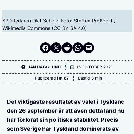
SPD-ledaren Olaf Scholz. Foto: Steffen Prößdorf /
Wikimedia Commons (CC BY-SA 4.0)
Dela på Facebook
Dela på Twitter
Dela på Reddit
Dela i WhatsApp
Maila en länk
JAN HÄGGLUND
15 OKTOBER 2021
Publicerad i
#
167
Lästid 8 min
Det viktigaste resultatet av valet i Tyskland
den 26 september är att även detta land nu
har förlorat sin politiska stabilitet. Precis
som Sverige har Tyskland dominerats av