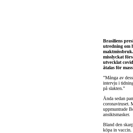
Brasiliens pre
utredning om h
maktmissbruk. 
misslyckat förs
utvecklat covi
åtalas för mas
”Många av dessa
intervju i tidni
på slakten.”
Ända sedan pande
coronaviruset. 
uppmuntrade Bol
ansiktsmasker.
Bland den skarp
köpa in vaccin.