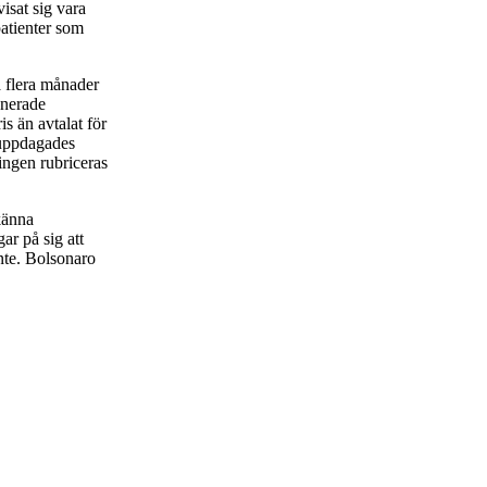
isat sig vara
patienter som
a flera månader
lanerade
is än avtalat för
 uppdagades
ningen rubriceras
känna
ar på sig att
inte. Bolsonaro