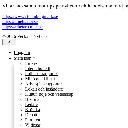
Vi tar tacksamt emot tips på nyheter och händelser som vi bo
https://www.stefanbergmark.se
https://umebladet.se
https://arbetarpartiet.se
© 2026 Veckans Nyheter
Stäng
Logga in
Startsidan
Inrikes
Internationellt
Politiska rapporter
Miljö och klimat
Arbetsplatsrapporter
Lokalt och insändare
Kultur, nöje och vetenskap
Historia
Ledare
Krönika
Debatt
Partinytt
Vi tipsar