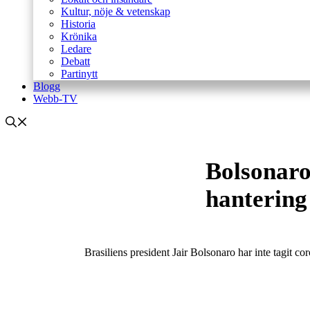
Kultur, nöje & vetenskap
Historia
Krönika
Ledare
Debatt
Partinytt
Blogg
Webb-TV
Bolsonaro
hanterin
Brasiliens president Jair Bolsonaro har inte tagit 