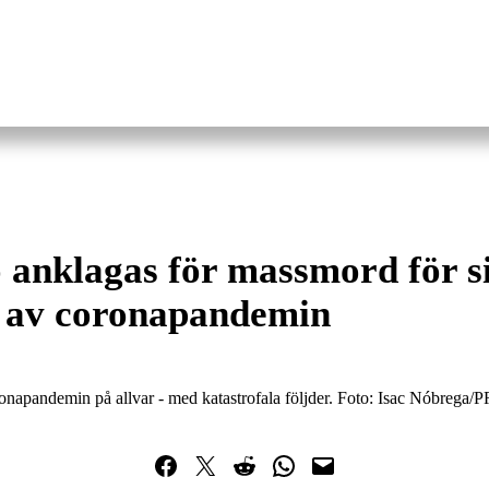
 anklagas för massmord för s
g av coronapandemin
coronapandemin på allvar - med katastrofala följder. Foto: Isac Nóbrega
Dela på Facebook
Dela på Twitter
Dela på Reddit
Dela i WhatsApp
Maila en länk