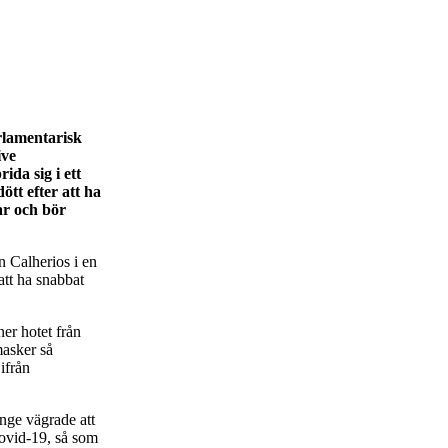
rlamentarisk
ive
da sig i ett
ött efter att ha
ar och bör
n Calherios i en
att ha snabbat
er hotet från
masker så
ifrån
änge vägrade att
covid-19, så som