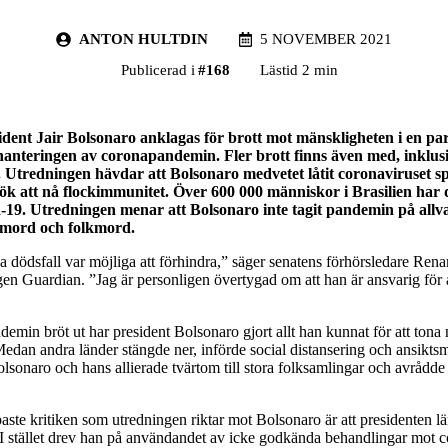
ANTON HULTDIN
5 NOVEMBER 2021
Publicerad i
#
168
Lästid 2 min
sident Jair Bolsonaro anklagas för brott mot mänskligheten i en pa
anteringen av coronapandemin. Fler brott finns även med, inklus
Utredningen hävdar att Bolsonaro medvetet låtit coronaviruset spri
ök att nå flockimmunitet. Över 600 000 människor i Brasilien har d
d-19. Utredningen menar att Bolsonaro inte tagit pandemin på allv
smord och folkmord.
 dödsfall var möjliga att förhindra,” säger senatens förhörsledare Rena
ngen Guardian. ”Jag är personligen övertygad om att han är ansvarig för 
min bröt ut har president Bolsonaro gjort allt han kunnat för att tona n
Medan andra länder stängde ner, införde social distansering och ansikts
sonaro och hans allierade tvärtom till stora folksamlingar och avrådde 
aste kritiken som utredningen riktar mot Bolsonaro är att presidenten l
 I stället drev han på användandet av icke godkända behandlingar mot 