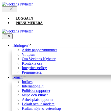
Hoppa
till
MENY
innehåll
LOGGA IN
PRENUMERERA
Meny
Tidningen
Arkiv pappersnummer
Vi tipsar
Om Veckans Nyheter
Kontakta oss
Integritetspolicy
Prenumerera
Teman
Inrikes
Internationellt
Politiska rapporter
Miljö och klimat
Arbetsplatsrapporter
Lokalt och insändare
Kultur, nöje & vetenskap