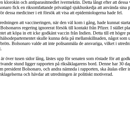
 klorokin och antiparasitmedlet ivermektin. Detta långt efter att dessa v
lsonaro fick en riksomfattande privatägd sjukhuskedja att använda sina 
ör dessa mediciner i ett försök att visa att epidemiologerna hade fel.
redningen att vaccineringen, när den väl kom i gång, hade kunnat start
 Bolsonaros regering ignorerat försök till kontakt från Pfizer. I stället p
et att köpa in ett icke godkänt vaccin från Indien. Detta till ett högre pr
å hälsodepartementet skulle kunna dela på mellanskillnaden, något som
bröts. Bolsonaro valde att inte polisanmäla de ansvariga, vilket i utred
.
r över tusen sidor lång, lästes upp för senaten som röstade för att god
ivande stund ligger rapporten på riksåklagarens bord. Denne har 30 dag
om president Bolsonaro, och andra nämnda i rapporten, ska åtalas eller 
 anklagelserna och hävdar att utredningen är politiskt motiverad.