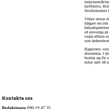
malariamedicinen
ineffektiva. Bo
försökskaniner f
Vidare menar ut
tidigare om inte
hälsodepartement
att ansvariga p
varpå affären av
som ämbetsbrott
Rapporten, som ä
densamma. I skr
besluta sig för 
nekar själv till
Kontakta oss
Redaktionen
090-19 47 35