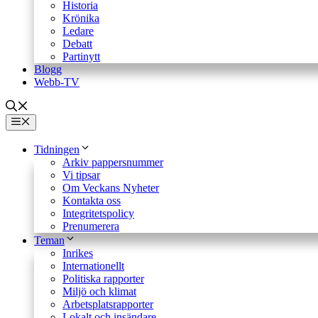
Historia
Krönika
Ledare
Debatt
Partinytt
Blogg
Webb-TV
Meny
Tidningen
Arkiv pappersnummer
Vi tipsar
Om Veckans Nyheter
Kontakta oss
Integritetspolicy
Prenumerera
Teman
Inrikes
Internationellt
Politiska rapporter
Miljö och klimat
Arbetsplatsrapporter
Lokalt och insändare