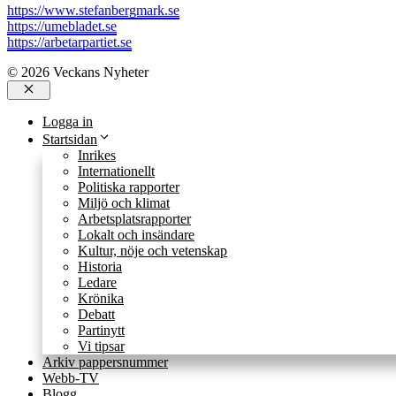
https://www.stefanbergmark.se
https://umebladet.se
https://arbetarpartiet.se
© 2026 Veckans Nyheter
Stäng
Logga in
Startsidan
Inrikes
Internationellt
Politiska rapporter
Miljö och klimat
Arbetsplatsrapporter
Lokalt och insändare
Kultur, nöje och vetenskap
Historia
Ledare
Krönika
Debatt
Partinytt
Vi tipsar
Arkiv pappersnummer
Webb-TV
Blogg