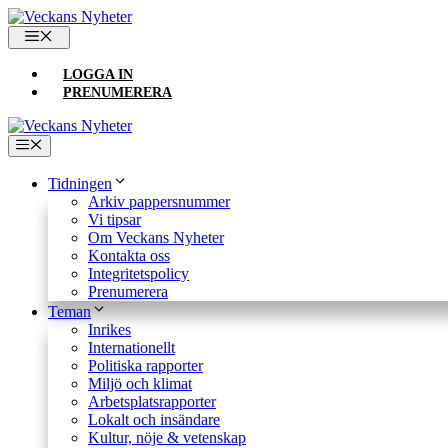
Hoppa
till
MENY
innehåll
LOGGA IN
PRENUMERERA
Meny
Tidningen
Arkiv pappersnummer
Vi tipsar
Om Veckans Nyheter
Kontakta oss
Integritetspolicy
Prenumerera
Teman
Inrikes
Internationellt
Politiska rapporter
Miljö och klimat
Arbetsplatsrapporter
Lokalt och insändare
Kultur, nöje & vetenskap