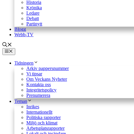
Historia
Krönika
Ledare
Debatt
Partinytt
Blogg
Webb-TV
Meny
Tidningen
Arkiv pappersnummer
Vi tipsar
Om Veckans Nyheter
Kontakta oss
Integritetspolicy
Prenumerera
Teman
Inrikes
Internationellt
Politiska rapporter
Miljö och klimat
Arbetsplatsrapporter
Lokalt och insändare