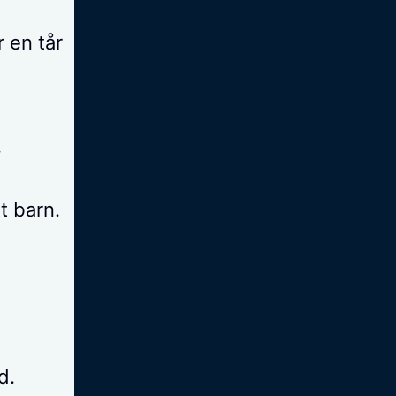
r en tår
.
t barn.
d.