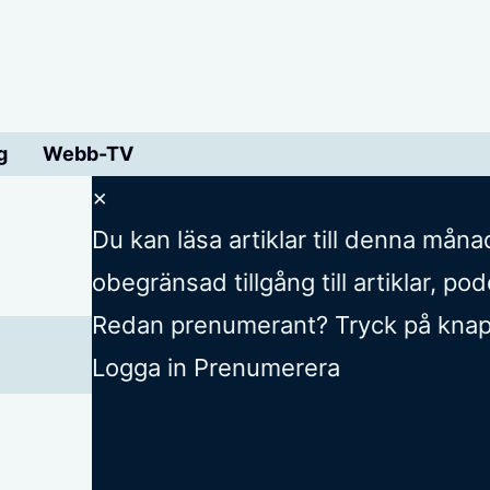
g
Webb-TV
×
Du kan läsa
artiklar till denna måna
obegränsad tillgång till artiklar, p
Redan prenumerant? Tryck på knappe
Logga in
Prenumerera
App