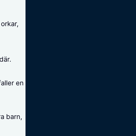
 orkar,
där.
aller en
ra barn,