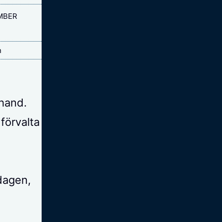
MBER
n
 hand.
förvalta
dagen,