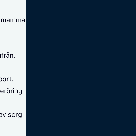
ör mamma
från.
bort.
beröring
av sorg