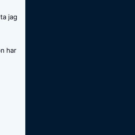
ta jag
on har