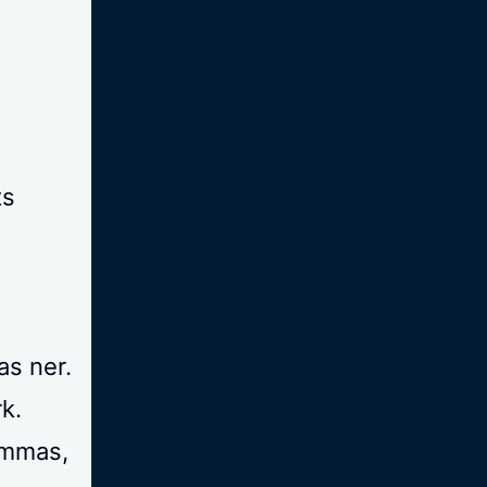
ts
as ner.
rk.
emmas,