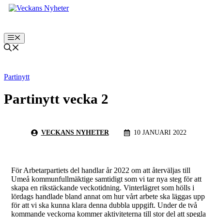
Hoppa
till
innehåll
Meny
Partinytt
Partinytt vecka 2
VECKANS NYHETER
10 JANUARI 2022
För Arbetarpartiets del handlar år 2022 om att återväljas till
Umeå kommunfullmäktige samtidigt som vi tar nya steg för att
skapa en rikstäckande veckotidning. Vinterlägret som hölls i
lördags handlade bland annat om hur vårt arbete ska läggas upp
för att vi ska kunna klara denna dubbla uppgift. Under de två
kommande veckorna kommer aktiviteterna till stor del att spegla