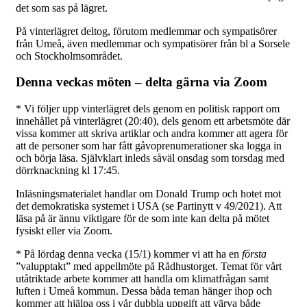
det som sas på lägret.
På vinterlägret deltog, förutom medlemmar och sympatisörer
från Umeå, även medlemmar och sympatisörer från bl a Sorsele
och Stockholmsområdet.
Denna veckas möten – delta gärna via Zoom
* Vi följer upp vinterlägret dels genom en politisk rapport om
innehållet på vinterlägret (20:40), dels genom ett arbetsmöte där
vissa kommer att skriva artiklar och andra kommer att agera för
att de personer som har fått gåvoprenumerationer ska logga in
och börja läsa. Självklart inleds såväl onsdag som torsdag med
dörrknackning kl 17:45.
Inläsningsmaterialet handlar om Donald Trump och hotet mot
det demokratiska systemet i USA (se Partinytt v 49/2021). Att
läsa på är ännu viktigare för de som inte kan delta på mötet
fysiskt eller via Zoom.
* På lördag denna vecka (15/1) kommer vi att ha en
första
”valupptakt” med appellmöte på Rådhustorget. Temat för vårt
utåtriktade arbete kommer att handla om klimatfrågan samt
luften i Umeå kommun. Dessa båda teman hänger ihop och
kommer att hjälpa oss i vår dubbla uppgift att värva både