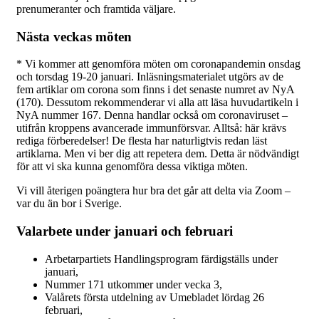
prenumeranter och framtida väljare.
Nästa veckas möten
* Vi kommer att genomföra möten om coronapandemin onsdag
och torsdag 19-20 januari. Inläsningsmaterialet utgörs av de
fem artiklar om corona som finns i det senaste numret av NyA
(170). Dessutom rekommenderar vi alla att läsa huvudartikeln i
NyA nummer 167. Denna handlar också om coronaviruset –
utifrån kroppens avancerade immunförsvar. Alltså: här krävs
rediga förberedelser! De flesta har naturligtvis redan läst
artiklarna. Men vi ber dig att repetera dem. Detta är nödvändigt
för att vi ska kunna genomföra dessa viktiga möten.
Vi vill återigen poängtera hur bra det går att delta via Zoom –
var du än bor i Sverige.
Valarbete under januari och februari
Arbetarpartiets Handlingsprogram färdigställs under
januari,
Nummer 171 utkommer under vecka 3,
Valårets första utdelning av Umebladet lördag 26
februari,