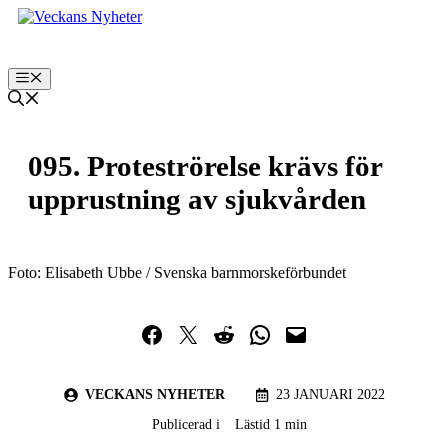
Hoppa
till
innehåll
Meny
095. Proteströrelse krävs för
upprustning av sjukvården
Foto: Elisabeth Ubbe / Svenska barnmorskeförbundet
Dela på Facebook
Dela på Twitter
Dela på Reddit
Dela i WhatsApp
Maila en länk
VECKANS NYHETER
23 JANUARI 2022
Publicerad i
Lästid 1 min