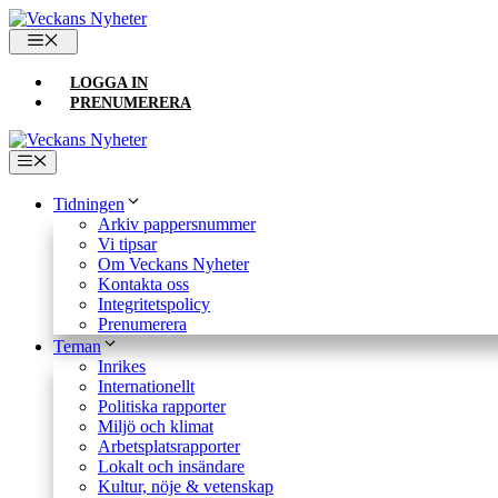
Hoppa
till
MENY
innehåll
LOGGA IN
PRENUMERERA
Meny
Tidningen
Arkiv pappersnummer
Vi tipsar
Om Veckans Nyheter
Kontakta oss
Integritetspolicy
Prenumerera
Teman
Inrikes
Internationellt
Politiska rapporter
Miljö och klimat
Arbetsplatsrapporter
Lokalt och insändare
Kultur, nöje & vetenskap