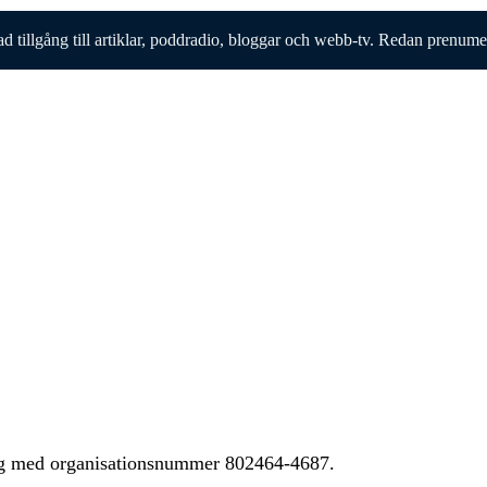
ad tillgång till artiklar, poddradio, bloggar och webb-tv. Redan prenum
ing med organisationsnummer 802464-4687.