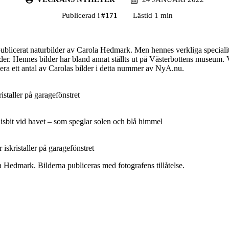
Publicerad i
#
171
Lästid 1 min
publicerat naturbilder av Carola Hedmark. Men hennes verkliga specialite
lder. Hennes bilder har bland annat ställts ut på Västerbottens museum. V
cera ett antal av Carolas bilder i detta nummer av NyA.nu.
ristaller på garagefönstret
isbit vid havet – som speglar solen och blå himmel
r iskristaller på garagefönstret
a Hedmark. Bilderna publiceras med fotografens tillåtelse.