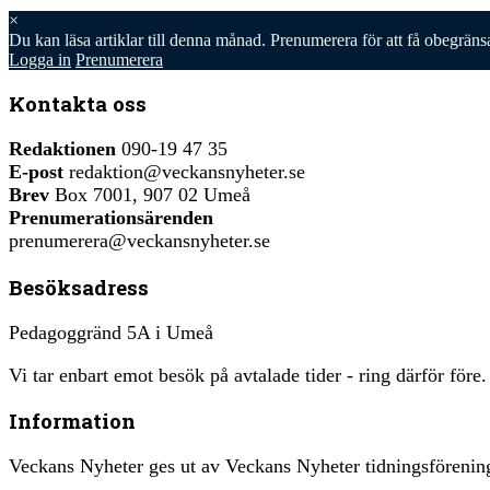
×
Du kan läsa
artiklar till denna månad. Prenumerera för att få obegräns
Logga in
Prenumerera
Kontakta oss
Redaktionen
090-19 47 35
E-post
redaktion@veckansnyheter.se
Brev
Box 7001, 907 02 Umeå
Prenumerationsärenden
prenumerera@veckansnyheter.se
Besöksadress
Pedagoggränd 5A i Umeå
Vi tar enbart emot besök på avtalade tider - ring därför före.
Information
Veckans Nyheter ges ut av Veckans Nyheter tidningsfören