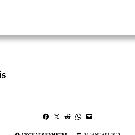
is
k
Dela på Facebook
Dela på Twitter
Dela på Reddit
Dela i WhatsApp
Maila en länk
VECKANS NYHETER
24 JANUARI 2022