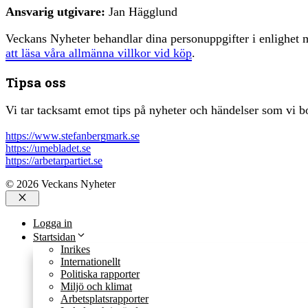
Ansvarig utgivare:
Jan Hägglund
Veckans Nyheter behandlar dina personuppgifter i enlighe
att läsa våra allmänna villkor vid köp
.
Tipsa oss
Vi tar tacksamt emot tips på nyheter och händelser som vi bo
https://www.stefanbergmark.se
https://umebladet.se
https://arbetarpartiet.se
© 2026 Veckans Nyheter
Stäng
Logga in
Startsidan
Inrikes
Internationellt
Politiska rapporter
Miljö och klimat
Arbetsplatsrapporter