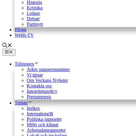
Historia
Krönika
Ledare
Debatt
Partinytt
Blogg
Webb-TV
Meny
Tidningen
Arkiv pappersnummer
Vi tipsar
Om Veckans Nyheter
Kontakta oss
Integritetspolicy
Prenumerera
Teman
Inrikes
Internationellt
Politiska rapporter
Miljö och klimat
Arbetsplatsrapporter
Lokalt och insändare