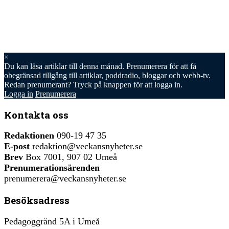
×
Du kan läsa
artiklar till denna månad. Prenumerera för att få
obegränsad tillgång till artiklar, poddradio, bloggar och webb-tv.
Redan prenumerant? Tryck på knappen för att logga in.
Logga in
Prenumerera
Kontakta oss
Redaktionen
090-19 47 35
E-post
redaktion@veckansnyheter.se
Brev
Box 7001, 907 02 Umeå
Prenumerationsärenden
prenumerera@veckansnyheter.se
Besöksadress
Pedagoggränd 5A i Umeå