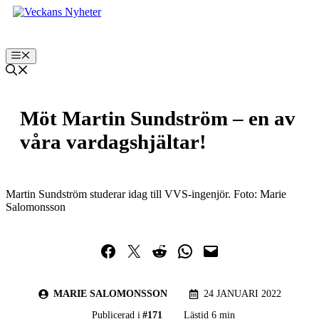
Hoppa
till
innehåll
Meny
Möt Martin Sundström – en av
våra vardagshjältar!
Martin Sundström studerar idag till VVS-ingenjör. Foto: Marie
Salomonsson
Dela på Facebook
Dela på Twitter
Dela på Reddit
Dela i WhatsApp
Maila en länk
MARIE SALOMONSSON
24 JANUARI 2022
Publicerad i
#
171
Lästid 6 min