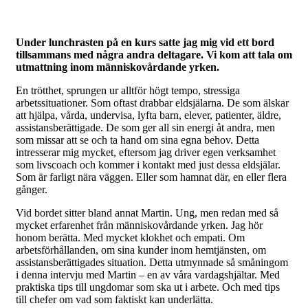
Under lunchrasten på en kurs satte jag mig vid ett bord
tillsammans med några andra deltagare. Vi kom att tala om
utmattning inom människovårdande yrken.
En trötthet, sprungen ur alltför högt tempo, stressiga
arbetssituationer. Som oftast drabbar eldsjälarna. De som älskar
att hjälpa, vårda, undervisa, lyfta barn, elever, patienter, äldre,
assistansberättigade. De som ger all sin energi åt andra, men
som missar att se och ta hand om sina egna behov. Detta
intresserar mig mycket, eftersom jag driver egen verksamhet
som livscoach och kommer i kontakt med just dessa eldsjälar.
Som är farligt nära väggen. Eller som hamnat där, en eller flera
gånger.
Vid bordet sitter bland annat Martin. Ung, men redan med så
mycket erfarenhet från människovårdande yrken. Jag hör
honom berätta. Med mycket klokhet och empati. Om
arbetsförhållanden, om sina kunder inom hemtjänsten, om
assistansberättigades situation. Detta utmynnade så småningom
i denna intervju med Martin – en av våra vardagshjältar. Med
praktiska tips till ungdomar som ska ut i arbete. Och med tips
till chefer om vad som faktiskt kan underlätta.