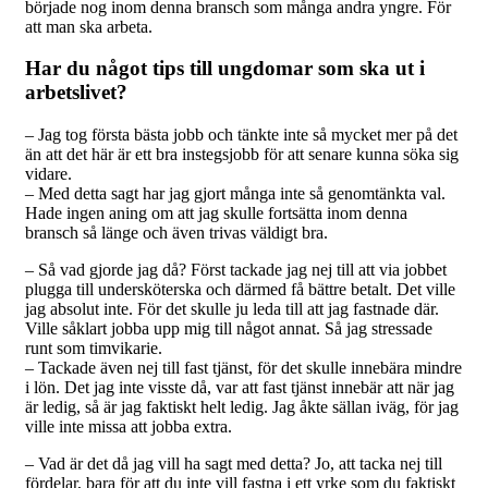
började nog inom denna bransch som många andra yngre. För
att man ska arbeta.
Har du något tips till ungdomar som ska ut i
arbetslivet?
– Jag tog första bästa jobb och tänkte inte så mycket mer på det
än att det här är ett bra instegsjobb för att senare kunna söka sig
vidare.
– Med detta sagt har jag gjort många inte så genomtänkta val.
Hade ingen aning om att jag skulle fortsätta inom denna
bransch så länge och även trivas väldigt bra.
– Så vad gjorde jag då? Först tackade jag nej till att via jobbet
plugga till undersköterska och därmed få bättre betalt. Det ville
jag absolut inte. För det skulle ju leda till att jag fastnade där.
Ville såklart jobba upp mig till något annat. Så jag stressade
runt som timvikarie.
– Tackade även nej till fast tjänst, för det skulle innebära mindre
i lön. Det jag inte visste då, var att fast tjänst innebär att när jag
är ledig, så är jag faktiskt helt ledig. Jag åkte sällan iväg, för jag
ville inte missa att jobba extra.
– Vad är det då jag vill ha sagt med detta? Jo, att tacka nej till
fördelar, bara för att du inte vill fastna i ett yrke som du faktiskt