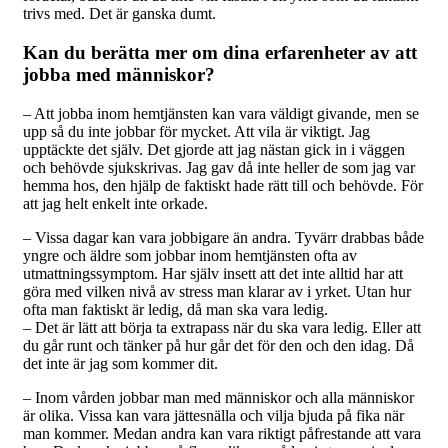
trivs med. Det är ganska dumt.
Kan du berätta mer om dina erfarenheter av att
jobba med människor?
– Att jobba inom hemtjänsten kan vara väldigt givande, men se
upp så du inte jobbar för mycket. Att vila är viktigt. Jag
upptäckte det själv. Det gjorde att jag nästan gick in i väggen
och behövde sjukskrivas. Jag gav då inte heller de som jag var
hemma hos, den hjälp de faktiskt hade rätt till och behövde. För
att jag helt enkelt inte orkade.
– Vissa dagar kan vara jobbigare än andra. Tyvärr drabbas både
yngre och äldre som jobbar inom hemtjänsten ofta av
utmattningssymptom. Har själv insett att det inte alltid har att
göra med vilken nivå av stress man klarar av i yrket. Utan hur
ofta man faktiskt är ledig, då man ska vara ledig.
– Det är lätt att börja ta extrapass när du ska vara ledig. Eller att
du går runt och tänker på hur går det för den och den idag. Då
det inte är jag som kommer dit.
– Inom vården jobbar man med människor och alla människor
är olika. Vissa kan vara jättesnälla och vilja bjuda på fika när
man kommer. Medan andra kan vara riktigt påfrestande att vara