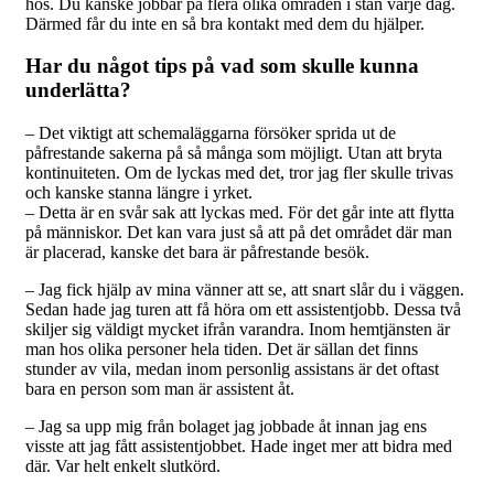
hos. Du kanske jobbar på flera olika områden i stan varje dag.
Därmed får du inte en så bra kontakt med dem du hjälper.
Har du något tips på vad som skulle kunna
underlätta?
– Det viktigt att schemaläggarna försöker sprida ut de
påfrestande sakerna på så många som möjligt. Utan att bryta
kontinuiteten. Om de lyckas med det, tror jag fler skulle trivas
och kanske stanna längre i yrket.
– Detta är en svår sak att lyckas med. För det går inte att flytta
på människor. Det kan vara just så att på det området där man
är placerad, kanske det bara är påfrestande besök.
– Jag fick hjälp av mina vänner att se, att snart slår du i väggen.
Sedan hade jag turen att få höra om ett assistentjobb. Dessa två
skiljer sig väldigt mycket ifrån varandra. Inom hemtjänsten är
man hos olika personer hela tiden. Det är sällan det finns
stunder av vila, medan inom personlig assistans är det oftast
bara en person som man är assistent åt.
– Jag sa upp mig från bolaget jag jobbade åt innan jag ens
visste att jag fått assistentjobbet. Hade inget mer att bidra med
där. Var helt enkelt slutkörd.