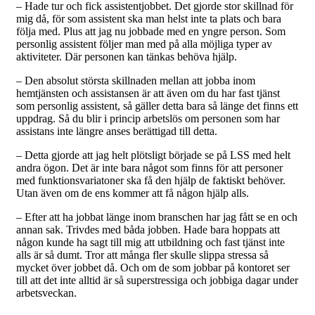
– Hade tur och fick assistentjobbet. Det gjorde stor skillnad för
mig då, för som assistent ska man helst inte ta plats och bara
följa med. Plus att jag nu jobbade med en yngre person. Som
personlig assistent följer man med på alla möjliga typer av
aktiviteter. Där personen kan tänkas behöva hjälp.
– Den absolut största skillnaden mellan att jobba inom
hemtjänsten och assistansen är att även om du har fast tjänst
som personlig assistent, så gäller detta bara så länge det finns ett
uppdrag. Så du blir i princip arbetslös om personen som har
assistans inte längre anses berättigad till detta.
– Detta gjorde att jag helt plötsligt började se på LSS med helt
andra ögon. Det är inte bara något som finns för att personer
med funktionsvariatoner ska få den hjälp de faktiskt behöver.
Utan även om de ens kommer att få någon hjälp alls.
– Efter att ha jobbat länge inom branschen har jag fått se en och
annan sak. Trivdes med båda jobben. Hade bara hoppats att
någon kunde ha sagt till mig att utbildning och fast tjänst inte
alls är så dumt. Tror att många fler skulle slippa stressa så
mycket över jobbet då. Och om de som jobbar på kontoret ser
till att det inte alltid är så superstressiga och jobbiga dagar under
arbetsveckan.