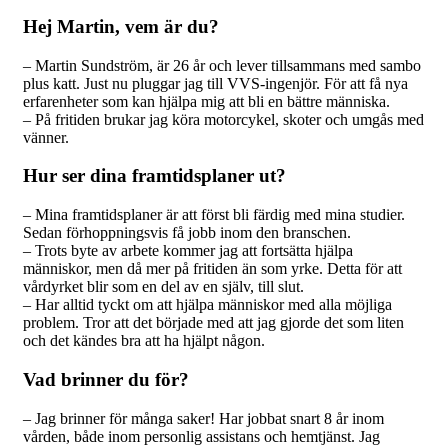
Hej Martin, vem är du?
– Martin Sundström, är 26 år och lever tillsammans med sambo
plus katt. Just nu pluggar jag till VVS-ingenjör. För att få nya
erfarenheter som kan hjälpa mig att bli en bättre människa.
– På fritiden brukar jag köra motorcykel, skoter och umgås med
vänner.
Hur ser dina framtidsplaner ut?
– Mina framtidsplaner är att först bli färdig med mina studier.
Sedan förhoppningsvis få jobb inom den branschen.
– Trots byte av arbete kommer jag att fortsätta hjälpa
människor, men då mer på fritiden än som yrke. Detta för att
vårdyrket blir som en del av en själv, till slut.
– Har alltid tyckt om att hjälpa människor med alla möjliga
problem. Tror att det började med att jag gjorde det som liten
och det kändes bra att ha hjälpt någon.
Vad brinner du för?
– Jag brinner för många saker! Har jobbat snart 8 år inom
vården, både inom personlig assistans och hemtjänst. Jag