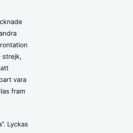
ecknade
 andra
rontation
 strejk,
att
bart vara
dlas fram
”. Lyckas