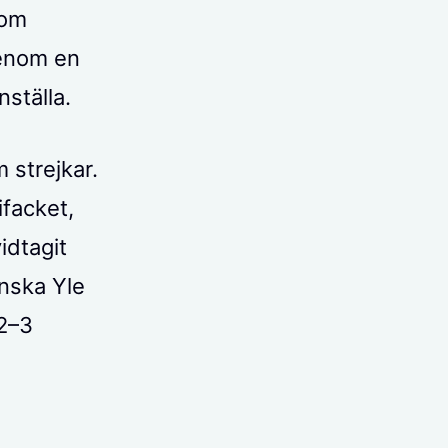
som
genom en
ställa.
 strejkar.
ifacket,
idtagit
enska Yle
 2–3