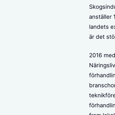
Skogsindu
anställer
landets e
är det st
2016 medd
Näringsliv
förhandli
branschor
teknikföre
förhandlin