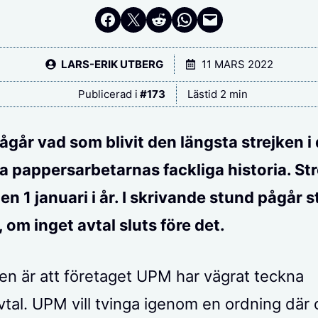
Dela på Facebook
Dela på Twitter
Dela på Reddit
Dela i WhatsApp
Maila en länk
LARS-ERIK UTBERG
11 MARS 2022
Publicerad i
#
173
Lästid 2 min
ågår vad som blivit den längsta strejken i
a pappersarbetarnas fackliga historia. St
en 1 januari i år. I skrivande stund pågår s
il, om inget avtal sluts före det.
n är att företaget UPM har vägrat teckna
vtal. UPM vill tvinga igenom en ordning där 