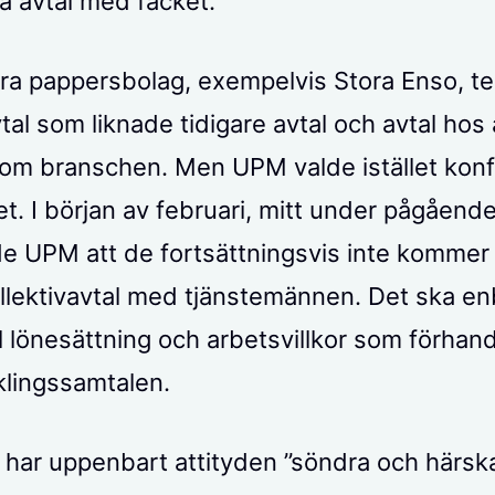
la avtal med facket.
ra pappersbolag, exempelvis Stora Enso, t
tal som liknade tidigare avtal och avtal hos
nom branschen. Men UPM valde istället konf
t. I början av februari, mitt under pågående
 UPM att de fortsättningsvis inte kommer 
llektivavtal med tjänstemännen. Det ska en
ll lönesättning och arbetsvillkor som förhan
klingssamtalen.
 har uppenbart attityden ”söndra och härska