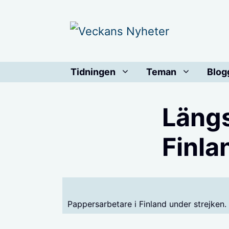
Hoppa
till
innehåll
Tidningen
Teman
Blog
Längs
Finla
Pappersarbetare i Finland under strejken.