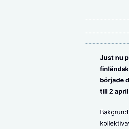
Just nu p
finländsk
började d
till 2 apr
Bakgrunde
kollektiva