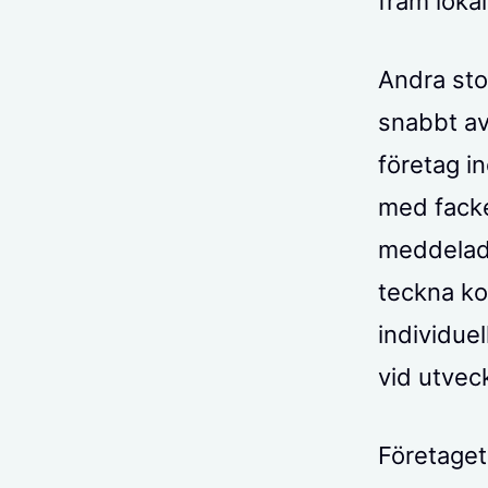
fram loka
Andra sto
snabbt av
företag i
med facke
meddelade
teckna ko
individue
vid utvec
Företaget