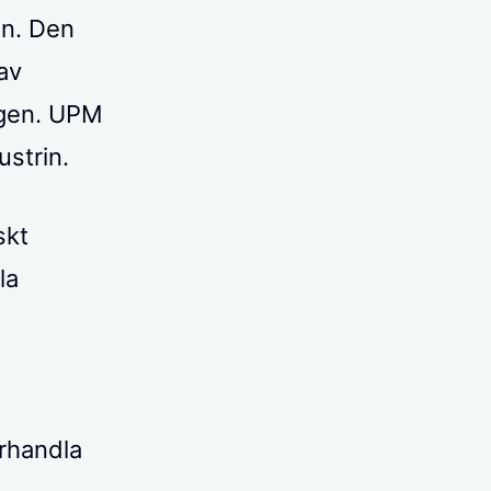
in. Den
av
ligen. UPM
strin.
skt
la
örhandla