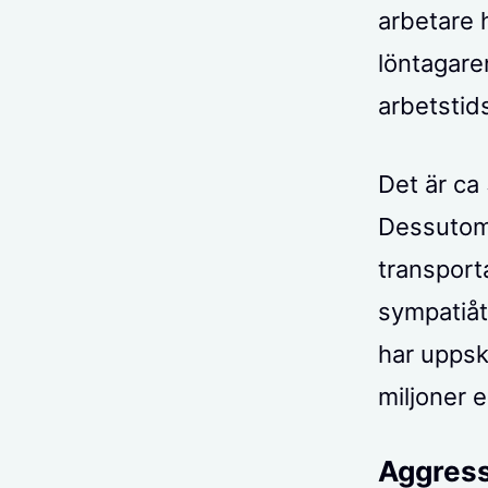
arbetare 
löntagare
arbetstid
Det är ca
Dessutom 
transport
sympatiåt
har uppsk
miljoner e
Aggress