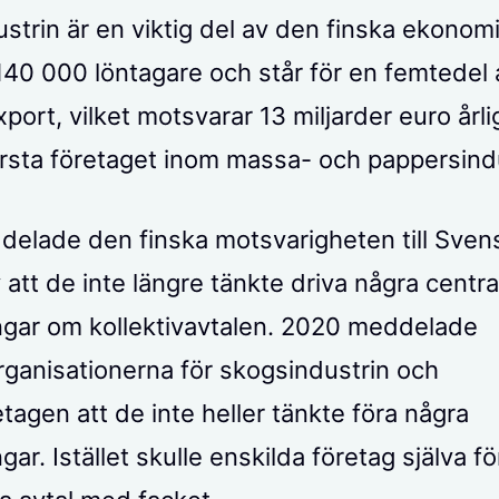
strin är en viktig del av den finska ekonom
 140 000 löntagare och står för en femtedel 
xport, vilket motsvarar 13 miljarder euro år
örsta företaget inom massa- och pappersindu
elade den finska motsvarigheten till Sven
 att de inte längre tänkte driva några centra
ngar om kollektivavtalen. 2020 meddelade
ganisationerna för skogsindustrin och
tagen att de inte heller tänkte föra några
gar. Istället skulle enskilda företag själva f