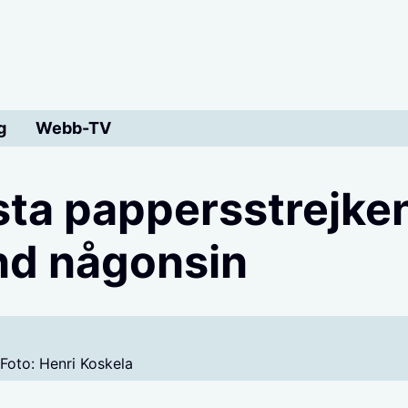
g
Webb-TV
ta pappersstrejken
nd någonsin
 Foto: Henri Koskela