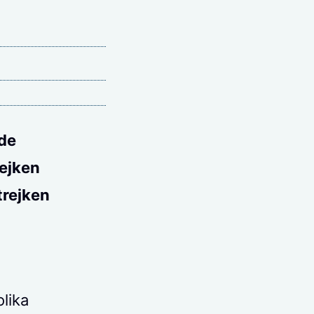
 de
rejken
trejken
olika