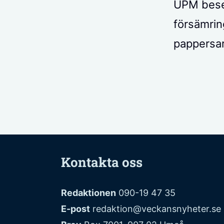
UPM beseg
försämring
pappersar
Kontakta oss
Redaktionen
090-19 47 35
E-post
redaktion@veckansnyheter.se