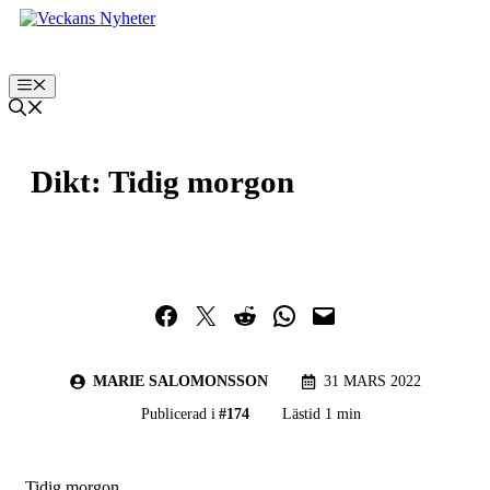
Hoppa
till
innehåll
Meny
Dikt: Tidig morgon
Dela på Facebook
Dela på Twitter
Dela på Reddit
Dela i WhatsApp
Maila en länk
MARIE SALOMONSSON
31 MARS 2022
Publicerad i
#
174
Lästid 1 min
Tidig morgon.