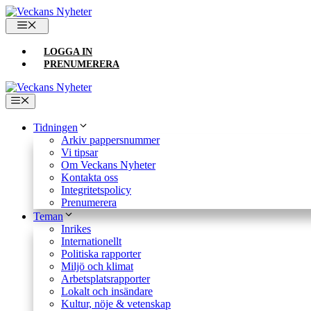
Hoppa
till
MENY
innehåll
LOGGA IN
PRENUMERERA
Meny
Tidningen
Arkiv pappersnummer
Vi tipsar
Om Veckans Nyheter
Kontakta oss
Integritetspolicy
Prenumerera
Teman
Inrikes
Internationellt
Politiska rapporter
Miljö och klimat
Arbetsplatsrapporter
Lokalt och insändare
Kultur, nöje & vetenskap