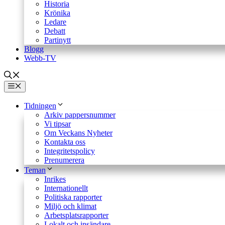
Historia
Krönika
Ledare
Debatt
Partinytt
Blogg
Webb-TV
Meny
Tidningen
Arkiv pappersnummer
Vi tipsar
Om Veckans Nyheter
Kontakta oss
Integritetspolicy
Prenumerera
Teman
Inrikes
Internationellt
Politiska rapporter
Miljö och klimat
Arbetsplatsrapporter
Lokalt och insändare