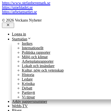
https://www.stefanbergmark.se
https://umebladet.se
https://arbetarpartiet.se
© 2026 Veckans Nyheter
Stäng
Logga in
Startsidan
Inrikes
Internationellt
Politiska rapporter
Miljö och klimat
Arbetsplatsrapporter
Lokalt och insändare
Kultur, nöje och vetenskap
Historia
Ledare
Krönika
Debatt
Partinytt
Vi tipsar
Arkiv pappersnummer
Webb-TV
Blogg