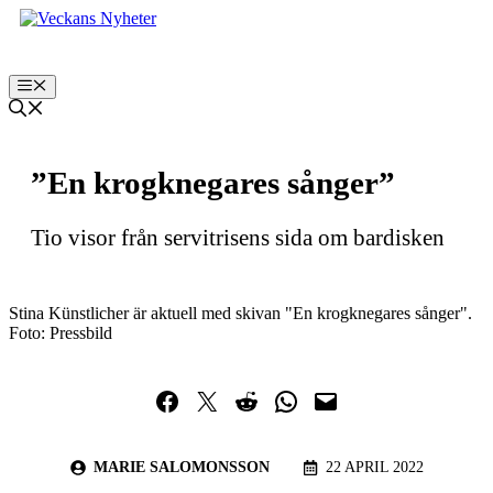
Hoppa
till
innehåll
Meny
”En krogknegares sånger”
Tio visor från servitrisens sida om bardisken
Stina Künstlicher är aktuell med skivan "En krogknegares sånger".
Foto: Pressbild
Dela på Facebook
Dela på Twitter
Dela på Reddit
Dela i WhatsApp
Maila en länk
MARIE SALOMONSSON
22 APRIL 2022