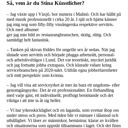
Så, vem är du Stina Künstlicher?
– Jag växte upp i Växjö, bor numera i Malmö. Och har hållit på
med musik professionellt i cirka 20 år. I själ och hjärta känner
jag mig nog som fifty-fifty vissångerska respektive servitris.
Och med albumet
ger jag min bild av restaurangbranschen, skitig, slitig. Och
samtidigt helt fantastisk.
– Tanken på skivan föddes för ungefär sex år sedan. När jag
slutade som servitris och började plugga arbetsrätt, personal-
och arbetslivsfrågor i Lund. Det var teoretiskt, mycket juridik
och jag fortsatte jobba extrapass. Och klurade vidare kring
servicebranschen på 2020-talet. Utifrån egna jobberfarenheter
och mitt perspektiv som kvinna.
– Jag vill visa att serviceyrket är mer än bara ett ungdoms- eller
genomgångsyrke. Det är en professionalitet. En förhandling
med varje gäst, ett individuellt, proffsigt bemötande och det
viktiga i att inte ta åt sig heller.
– Vi har yrkesskicklighet och en laganda, som svetsar ihop oss
under stress och press. Med tiden blir vi mästare i tålamod och
uthållighet. Vi läser av människor, bemästrar, klarar av kvällen
och situationerna som uppstår tillsammans i laget. Och det finns