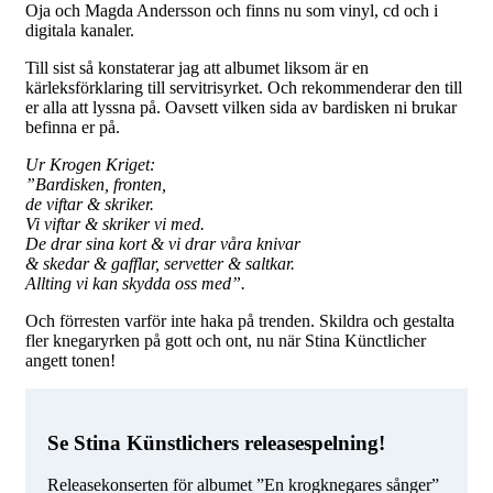
Oja och Magda Andersson och finns nu som vinyl, cd och i
digitala kanaler.
Till sist så konstaterar jag att albumet liksom är en
kärleksförklaring till servitrisyrket. Och rekommenderar den till
er alla att lyssna på. Oavsett vilken sida av bardisken ni brukar
befinna er på.
Ur Krogen Kriget:
”Bardisken, fronten,
de viftar & skriker.
Vi viftar & skriker vi med.
De drar sina kort & vi drar våra knivar
& skedar & gafflar, servetter & saltkar.
Allting vi kan skydda oss med”.
Och förresten varför inte haka på trenden. Skildra och gestalta
fler knegaryrken på gott och ont, nu när Stina Künctlicher
angett tonen!
Se Stina Künstlichers releasespelning!
Releasekonserten för albumet ”En krogknegares sånger”