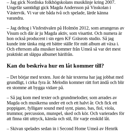
– Jag gick Nordiska folkhögskolans musiklinje kring 2007.
Ungefär samtidigt gick Magda Andersson på Visskolan i
Västervik. Vi var ute båda två och spelade, lärde känna
varandra.
– Jag deltog i Visfestivalen på Holmön 2012, som arrangeras av
Visum och där är ju Magda aktiv, som visartist. Och numera är
hon också producent i sin egen KF Gräsrots studio. Så jag
kunde inte tänka mig ett bättre ställe för mitt album att växa i.
Och eftersom alla musiker kommer från Umeå så var det mest
praktiskt att släppa albumet härifrån.
Kan du beskriva hur en låt kommer till?
– Det börjar med texten. Just de här texterna har jag jobbat med
grundligt, i cirka fyra år. Melodin kommer rätt fort ändå och blir
en stomme att bygga vidare på.
– Så jag kom med texter och grundmelodier, som arrades av
Magda och musikerna under ett och ett halvt år. Och fick ett
poppigare, fylligare sound med synt, piano, bas, fiol, viola,
trummor, percussion, munspel, sked och kör. Och varierades för
att finna rätt uttryck, känsla och stil, för varje enskild låt.
– Skivan spelades sedan in i Second Home Umeå av Henrik