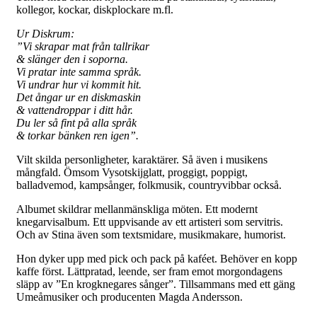
kollegor, kockar, diskplockare m.fl.
Ur Diskrum:
”Vi skrapar mat från tallrikar
& slänger den i soporna.
Vi pratar inte samma språk.
Vi undrar hur vi kommit hit.
Det ångar ur en diskmaskin
& vattendroppar i ditt hår.
Du ler så fint på alla språk
& torkar bänken ren igen”.
Vilt skilda personligheter, karaktärer. Så även i musikens
mångfald. Ömsom Vysotskijglatt, proggigt, poppigt,
balladvemod, kampsånger, folkmusik, countryvibbar också.
Albumet skildrar mellanmänskliga möten. Ett modernt
knegarvisalbum. Ett uppvisande av ett artisteri som servitris.
Och av Stina även som textsmidare, musikmakare, humorist.
Hon dyker upp med pick och pack på kaféet. Behöver en kopp
kaffe först. Lättpratad, leende, ser fram emot morgondagens
släpp av ”En krogknegares sånger”. Tillsammans med ett gäng
Umeåmusiker och producenten Magda Andersson.