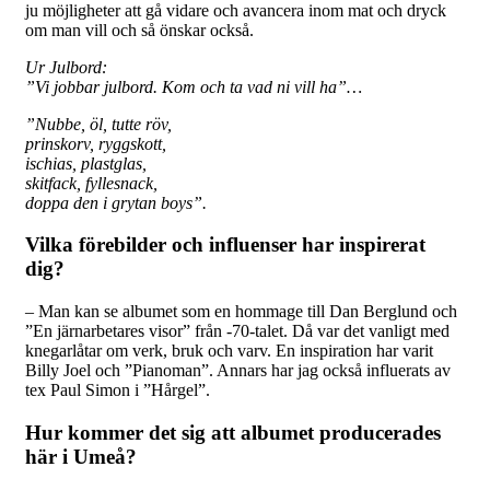
ju möjligheter att gå vidare och avancera inom mat och dryck
om man vill och så önskar också.
Ur Julbord:
”Vi jobbar julbord. Kom och ta vad ni vill ha”…
”Nubbe, öl, tutte röv,
prinskorv, ryggskott,
ischias, plastglas,
skitfack, fyllesnack,
doppa den i grytan boys”.
Vilka förebilder och influenser har inspirerat
dig?
– Man kan se albumet som en hommage till Dan Berglund och
”En järnarbetares visor” från -70-talet. Då var det vanligt med
knegarlåtar om verk, bruk och varv. En inspiration har varit
Billy Joel och ”Pianoman”. Annars har jag också influerats av
tex Paul Simon i ”Hårgel”.
Hur kommer det sig att albumet producerades
här i Umeå?