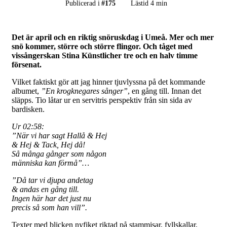
Publicerad i
#
175
Lästid 4 min
Det är april och en riktig snöruskdag i Umeå. Mer och mer
snö kommer, större och större flingor. Och tåget med
vissångerskan Stina Künstlicher tre och en halv timme
försenat.
Vilket faktiskt gör att jag hinner tjuvlyssna på det kommande
albumet,
”En krogknegares sånger”
, en gång till. Innan det
släpps. Tio låtar ur en servitris perspektiv från sin sida av
bardisken.
Ur 02:58:
”När vi har sagt Hallå & Hej
& Hej & Tack, Hej då!
Så många gånger som någon
människa kan förmå”…
”Då tar vi djupa andetag
& andas en gång till.
Ingen här har det just nu
precis så som han vill”.
Texter med blicken nyfiket riktad på stammisar, fyllskallar,