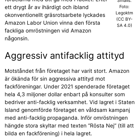
Smalls.
ett drygt år av ihärdigt och ibland
Foto:
Legoktm
okonventionellt gräsrotsarbete lyckades
(CC BY-
Amazon Labor Union vinna den första
SA 4.0)
fackliga omröstningen vid Amazon
någonsin.
Aggressiv antifacklig attityd
Motståndet från företaget har varit stort. Amazon
är ökända för sin aggressiva attityd mot
fackföreningar. Under 2021 spenderade företaget
hela 4,3 miljoner dollar enbart på konsulter som
bedriver anti-facklig verksamhet. Vid lagret i Staten
Island genomförde företaget en våldsam kampanj
med anti-facklig propaganda. Inför omröstningen
hängde stora skyltar med texten ”Rösta Nej” (till att
bilda en fackförening) i hela lagret.