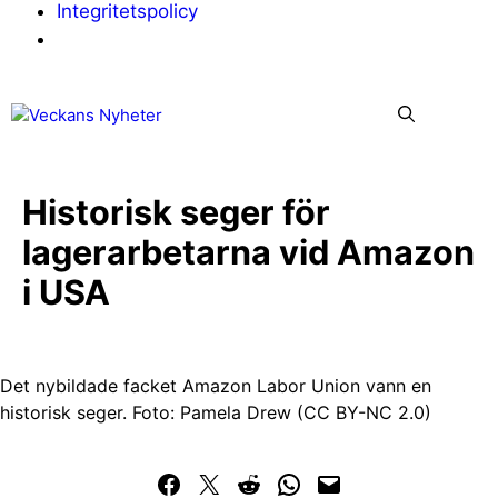
Integritetspolicy
Hoppa
Me
till
innehåll
Historisk seger för
lagerarbetarna vid Amazon
i USA
Det nybildade facket Amazon Labor Union vann en
historisk seger. Foto: Pamela Drew (CC BY-NC 2.0)
Dela på Facebook
Dela på Twitter
Dela på Reddit
Dela i WhatsApp
Maila en länk