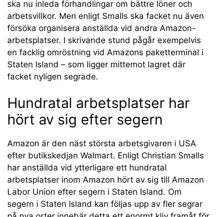
ska nu inleda förhandlingar om bättre löner och
arbetsvillkor. Men enligt Smalls ska facket nu även
försöka organisera anställda vid andra Amazon-
arbetsplatser. I skrivande stund pågår exempelvis
en facklig omröstning vid Amazons paketterminal i
Staten Island – som ligger mittemot lagret där
facket nyligen segrade.
Hundratal arbetsplatser har
hört av sig efter segern
Amazon är den näst största arbetsgivaren i USA
efter butikskedjan Walmart. Enligt Christian Smalls
har anställda vid ytterligare ett hundratal
arbetsplatser inom Amazon hört av sig till Amazon
Labor Union efter segern i Staten Island. Om
segern i Staten Island kan följas upp av fler segrar
på nya orter innebär detta ett enormt kliv framåt för