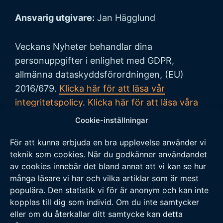
Ansvarig utgivare:
Jan Hägglund
Veckans Nyheter behandlar dina
personuppgifter i enlighet med GDPR,
allmänna dataskyddsförordningen, (EU)
2016/679.
Klicka här för att läsa vår
integritetspolicy
.
Klicka här för att läsa våra
allmänna villkor vid köp
.
Cookie-inställningar
För att kunna erbjuda en bra upplevelse använder vi
Tipsa oss
teknik som cookies. När du godkänner användandet
av cookies innebär det bland annat att vi kan se hur
Vi tar tacksamt emot tips på nyheter och
många läsare vi har och vilka artiklar som är mest
populära. Den statistik vi för är anonym och kan inte
händelser som vi borde skriva om. Skicka ditt
kopplas till dig som individ. Om du inte samtycker
tips till följande adress:
eller om du återkallar ditt samtycke kan detta
tipsa@veckansnyheter.se