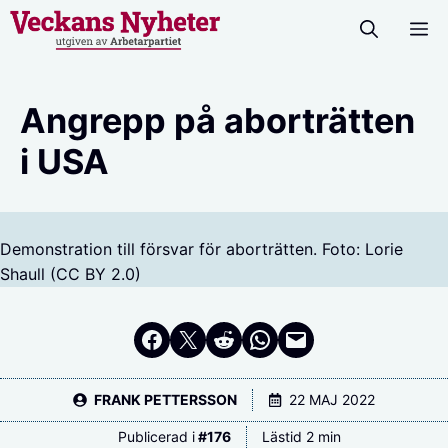
Hoppa
M
till
innehåll
Angrepp på aborträtten
i USA
Demonstration till försvar för aborträtten. Foto: Lorie
Shaull (CC BY 2.0)
Dela på Facebook
Dela på Twitter
Dela på Reddit
Dela i WhatsApp
Maila en länk
FRANK PETTERSSON
22 MAJ 2022
Publicerad i
#
176
Lästid 2 min