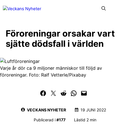
Hoppa
Me
till
innehåll
Föroreningar orsakar vart
sjätte dödsfall i världen
Varje år dör ca 9 miljoner människor till följd av
föroreningar. Foto: Ralf Vetterle/Pixabay
Dela på Facebook
Dela på Twitter
Dela på Reddit
Dela i WhatsApp
Maila en länk
VECKANS NYHETER
19 JUNI 2022
Publicerad i
#
177
Lästid 2 min