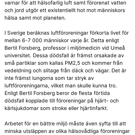
varnar för att hälsofarlig luft samt förorenat vatten
och jord utgör ett existentiellt hot mot människors
hälsa samt mot planeten.
I Sverige beräknas luftföroreningar förkorta livet för
mellan 6-7 000 människor varje år. Detta enligt
Bertil Forsberg, professor i miljömedicin vid Umeå
universitet. Dessa dödsfall är främst orsakade av
små partiklar som kallas PM2,5 och kommer från
vedeldning och slitage från däck och vägar. Det är
inte främst lungorna som tar stryk av
luftföroreningarna, vilket man skulle kunna tro.
Enligt Bertil Forsberg beror de flesta förtida
dödsfall kopplade till föroreningar på hjärt- och
kärlsjukdomar som stroke eller hjärtinfarkt.
Arbetet för en bättre miljö måste även syfta till att
minska utsläppen av olika hälsovådliga föroreningar