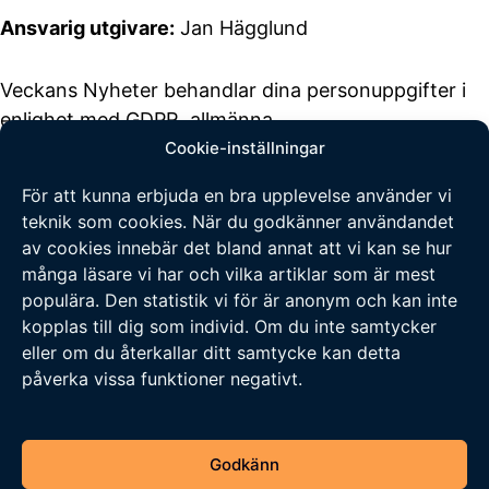
Ansvarig utgivare:
Jan Hägglund
Veckans Nyheter behandlar dina personuppgifter i
enlighet med GDPR, allmänna
Cookie-inställningar
dataskyddsförordningen, (EU) 2016/679.
Klicka här
för att läsa vår integritetspolicy
.
Klicka här för att
För att kunna erbjuda en bra upplevelse använder vi
läsa våra allmänna villkor vid köp
.
teknik som cookies. När du godkänner användandet
Tipsa oss
av cookies innebär det bland annat att vi kan se hur
många läsare vi har och vilka artiklar som är mest
populära. Den statistik vi för är anonym och kan inte
Vi tar tacksamt emot tips på nyheter och händelser
kopplas till dig som individ. Om du inte samtycker
som vi borde skriva om. Skicka ditt tips till följande
eller om du återkallar ditt samtycke kan detta
adress: tipsa@veckansnyheter.se
påverka vissa funktioner negativt.
https://www.stefanbergmark.se
https://umebladet.se
Godkänn
https://arbetarpartiet.se