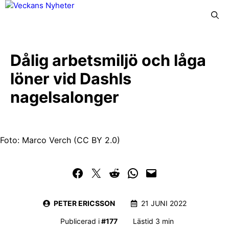
Hoppa
Meny
till
innehåll
Dålig arbetsmiljö och låga
löner vid Dashls
nagelsalonger
Foto: Marco Verch (CC BY 2.0)
Dela på Facebook
Dela på Twitter
Dela på Reddit
Dela i WhatsApp
Maila en länk
PETER ERICSSON
21 JUNI 2022
Publicerad i
#
177
Lästid 3 min