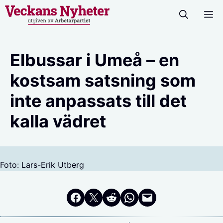
Hoppa
M
till
innehåll
Elbussar i Umeå – en
kostsam satsning som
inte anpassats till det
kalla vädret
Foto: Lars-Erik Utberg
Dela på Facebook
Dela på Twitter
Dela på Reddit
Dela i WhatsApp
Maila en länk