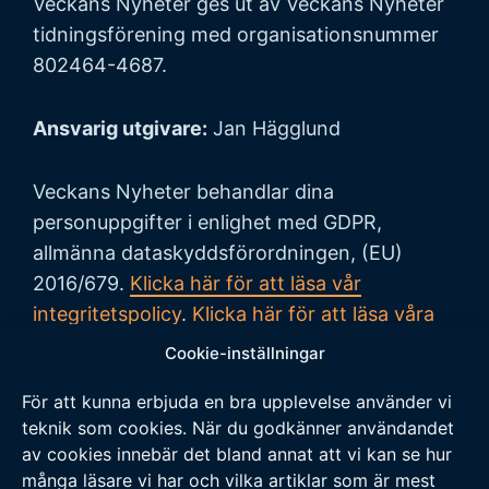
Veckans Nyheter ges ut av Veckans Nyheter
tidningsförening med organisationsnummer
802464-4687.
Ansvarig utgivare:
Jan Hägglund
Veckans Nyheter behandlar dina
personuppgifter i enlighet med GDPR,
allmänna dataskyddsförordningen, (EU)
2016/679.
Klicka här för att läsa vår
integritetspolicy
.
Klicka här för att läsa våra
allmänna villkor vid köp
.
Cookie-inställningar
För att kunna erbjuda en bra upplevelse använder vi
Tipsa oss
teknik som cookies. När du godkänner användandet
av cookies innebär det bland annat att vi kan se hur
Vi tar tacksamt emot tips på nyheter och
många läsare vi har och vilka artiklar som är mest