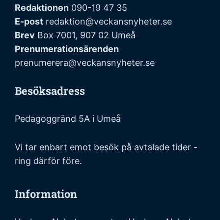
Redaktionen
090-19 47 35
E-post
redaktion@veckansnyheter.se
Brev
Box 7001, 907 02 Umeå
Prenumerationsärenden
prenumerera@veckansnyheter.se
Besöksadress
Pedagoggränd 5A i Umeå
Vi tar enbart emot besök på avtalade tider -
ring därför före.
Information