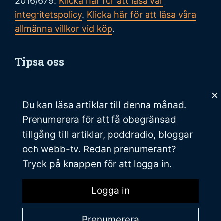
2016/679.
Klicka här för att läsa vår
integritetspolicy
.
Klicka här för att läsa våra
allmänna villkor vid köp
.
Tipsa oss
Vi tar tacksamt emot tips på nyheter och
×
händelser som vi borde skriva om. Skicka ditt
Du kan läsa
artiklar till denna månad.
tips till följande adress:
Prenumerera för att få obegränsad
tipsa@veckansnyheter.se
tillgång till artiklar, poddradio, bloggar
och webb-tv. Redan prenumerant?
https://www.stefanbergmark.se
Tryck på knappen för att logga in.
https://umebladet.se
https://arbetarpartiet.se
Logga in
Prenumerera