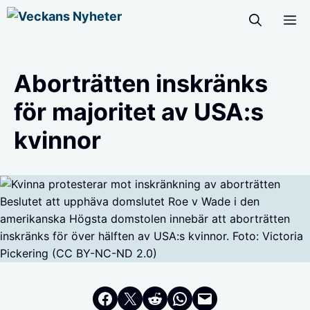
Hoppa
M
till
innehåll
Aborträtten inskränks
för majoritet av USA:s
kvinnor
Beslutet att upphäva domslutet Roe v Wade i den
amerikanska Högsta domstolen innebär att aborträtten
inskränks för över hälften av USA:s kvinnor. Foto: Victoria
Pickering (CC BY-NC-ND 2.0)
Dela på Facebook
Dela på Twitter
Dela på Reddit
Dela i WhatsApp
Maila en länk