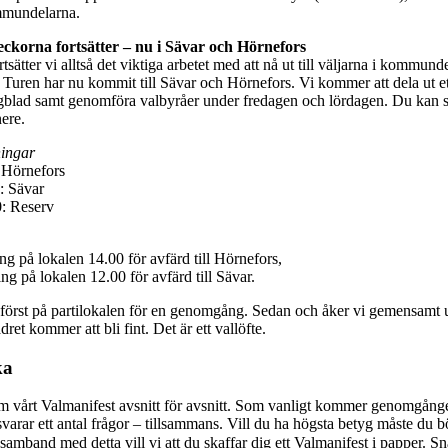
mmundelarna.
korna fortsätter – nu i Sävar och Hörnefors
sätter vi alltså det viktiga arbetet med att nå ut till väljarna i kommun
. Turen har nu kommit till Sävar och Hörnefors. Vi kommer att dela ut et
ygblad samt genomföra valbyråer under fredagen och lördagen. Du kan 
ere.
ningar
 Hörnefors
: Sävar
0: Reserv
g på lokalen 14.00 för avfärd till Hörnefors,
g på lokalen 12.00 för avfärd till Sävar.
 först på partilokalen för en genomgång. Sedan och åker vi gemensamt ut
t kommer att bli fint. Det är ett vallöfte.
ka
m vårt Valmanifest avsnitt för avsnitt. Som vanligt kommer genomgånge
varar ett antal frågor – tillsammans. Vill du ha högsta betyg måste du b
amband med detta vill vi att du skaffar dig ett Valmanifest i papper. S