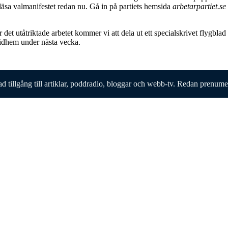
 läsa valmanifestet redan nu. Gå in på partiets hemsida
arbetarpartiet.se
r det utåtriktade arbetet kommer vi att dela ut ett specialskrivet flygblad
idhem under nästa vecka.
ad tillgång till artiklar, poddradio, bloggar och webb-tv. Redan prenum