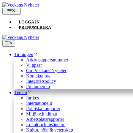
Hoppa
till
MENY
innehåll
LOGGA IN
PRENUMERERA
Meny
Tidningen
Arkiv pappersnummer
Vi tipsar
Om Veckans Nyheter
Kontakta oss
Integritetspolicy
Prenumerera
Teman
Inrikes
Internationellt
Politiska rapporter
Miljö och klimat
Arbetsplatsrapporter
Lokalt och insändare
Kultur, nöje & vetenskap