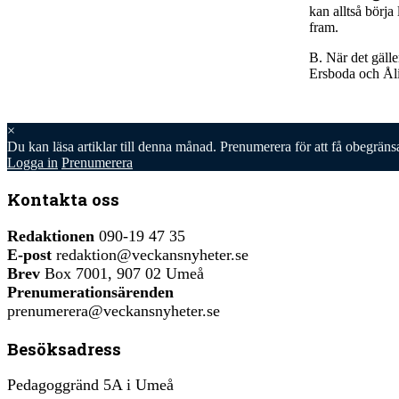
kan alltså börja
fram.
B. När det gälle
Ersboda och Ål
×
Du kan läsa
artiklar till denna månad. Prenumerera för att få obegräns
Logga in
Prenumerera
Kontakta oss
Redaktionen
090-19 47 35
E-post
redaktion@veckansnyheter.se
Brev
Box 7001, 907 02 Umeå
Prenumerationsärenden
prenumerera@veckansnyheter.se
Besöksadress
Pedagoggränd 5A i Umeå