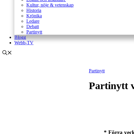
Kultur, nöje & vetenskap
Historia
Krönika
Ledare
Debatt
Partinytt
Blogg
Webb-TV
Partinytt
Partinytt 
* Förra vec