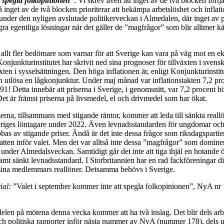
 spegla folkopinionen”
. Vi skrev även att inget av de två blocken förtj
å inget av de två blocken prioriterar att bekämpa arbetslöshet och inflat
under den nyligen avslutade politikerveckan i Almedalen, där inget av p
ra egentliga lösningar när det gäller de ”magfrågor” som blir alltmer k
t allt fler bedömare som varnar för att Sverige kan vara på väg mot en 
onjunkturinstitutet har skrivit ned sina prognoser för tillväxten i sven
äxten i sysselsättningen. Den höga inflationen är, enligt Konjunkturinstit
n utlösa en lågkonjunktur. Under maj månad var inflationstakten 7,2 pr
1! Detta innebär att priserna i Sverige, i genomsnitt, var 7,2 procent 
et är främst priserna på livsmedel, el och drivmedel som har ökat.
erna, tillsammans med stigande räntor, kommer att leda till sänkta reall
eriges löntagare under 2022. Även levnadsstandarden för ungdomar och
as av stigande priser. Ändå är det inte dessa frågor som riksdagspartier
atten inför valet. Men det var alltså inte dessa ”magfrågor” som domine
l under Almedalsveckan. Samtidigt går det inte att tiga ihjäl en hotande
amt sänkt levnadsstandard. I Storbritannien har en rad fackföreningar dis
a sina medlemmars reallöner. Detsamma behövs i Sverige.
ial:
”Valet i september kommer inte att spegla folkopinionen”, NyA nr
elen på mötena denna vecka kommer att ha två inslag. Det blir dels arb
 och politiska rapporter inför nästa nummer av NyA (nummer 178), dels 