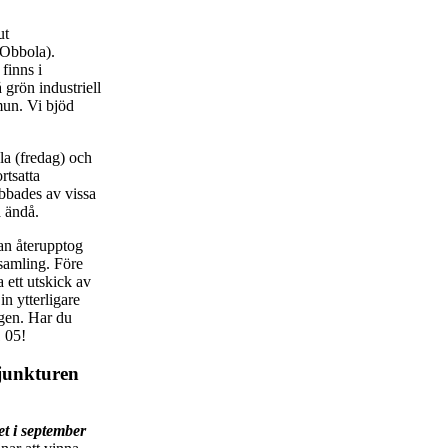
ut
 Obbola).
finns i
rön industriell
mun. Vi bjöd
la (fredag) och
rtsatta
bbades av vissa
 ändå.
n återupptog
samling. Före
 ett utskick av
in ytterligare
ingen. Har du
1 05!
junkturen
et i september