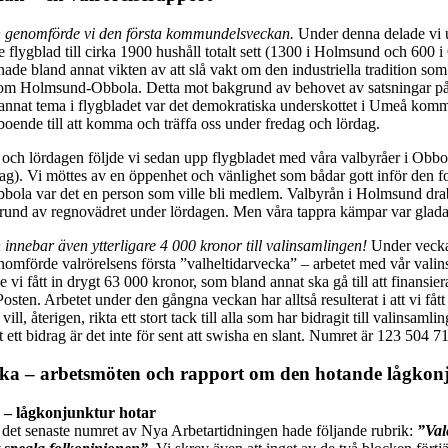
n genomförde vi den första kommundelsveckan.
Under denna delade vi 
 flygblad till cirka 1900 hushåll totalt sett (1300 i Holmsund och 600 i
ade bland annat vikten av att slå vakt om den industriella tradition som 
m Holmsund-Obbola. Detta mot bakgrund av behovet av satsningar på g
 annat tema i flygbladet var det demokratiska underskottet i Umeå kom
boende till att komma och träffa oss under fredag och lördag.
och lördagen följde vi sedan upp flygbladet med våra valbyråer i Obbo
g). Vi möttes av en öppenhet och vänlighet som bådar gott inför den fo
Obbola var det en person som ville bli medlem. Valbyrån i Holmsund dra
grund av regnovädret under lördagen. Men våra tappra kämpar var glada
 innebar även ytterligare 4 000 kronor till valinsamlingen!
Under vecka
omförde valrörelsens första ”valheltidarvecka” – arbetet med vår valin
i fått in drygt 63 000 kronor, som bland annat ska gå till att finansiera
sten. Arbetet under den gångna veckan har alltså resulterat i att vi fått 
ill, återigen, rikta ett stort tack till alla som har bidragit till valinsaml
 ett bidrag är det inte för sent att swisha en slant. Numret är 123 504 7
ka – arbetsmöten och rapport om den hotande lågkon
e – lågkonjunktur hotar
 det senaste numret av Nya Arbetartidningen hade följande rubrik:
”Val