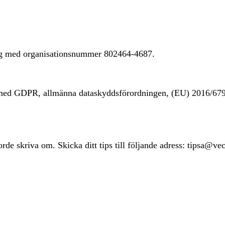
ing med organisationsnummer 802464-4687.
t med GDPR, allmänna dataskyddsförordningen, (EU) 2016/67
rde skriva om. Skicka ditt tips till följande adress: tipsa@ve