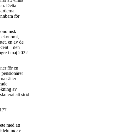
änar att vinna
ion. Detta
artierna
ännbara för
ekonomisk
sk ekonomi,
utet, en av de
ocent – den
högre i maj 2022
öner för en
 pensionärer
na sätter i
rade
 ökning av
kuterat att strid
 177.
ete med att
utdelning av