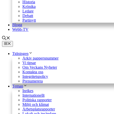
Historia
Krönika
Ledare
Debatt
Partinytt
Blogg
Webb-TV
Meny
Tidningen
Arkiv pappersnummer
Vi tipsar
Om Veckans Nyheter
Kontakta oss
Integritetspolicy
Prenumerera
Teman
Inrikes
Internationellt
Politiska rapporter
Miljö och klimat
Arbetsplatsrapporter
Lokalt och insändare