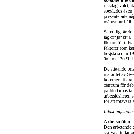
kommer inte att
riksdagsvalet, d
speglades även 
presenterade någ
många hushåll.
Samtidigt är de
lågkonjunktur. K
liksom för tillv
faktorer som ka
högsta sedan 199
än i maj 2021. D
De stigande pris
majoritet av Sv
kommer att drabb
centrum för deb
partiledarnas ta
arbetslösheten s
för att försvar
Inläsningsmater
Arbetsmöten
Den arbetande d
skriva artiklar