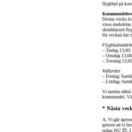
flygblad på ko
Kommundelsvec
Denna vecka fort
vissa stadsdelar
skräddarsytt fl
för veckan här n
Flygbladsutdel
– Tisdag 13.00:
– Onsdag 13.00
– Torsdag 13.0
Valbyråer
– Fredag: Samlin
– Lördag: Samlin
Vi samlas alltså
kommundel. Vädre
* Nästa vec
A. Vi går igeno
genom att vi bes
redan NU 😊. I s