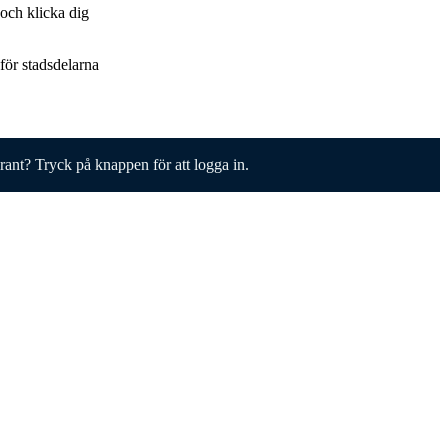
och klicka dig
 för stadsdelarna
erant? Tryck på knappen för att logga in.