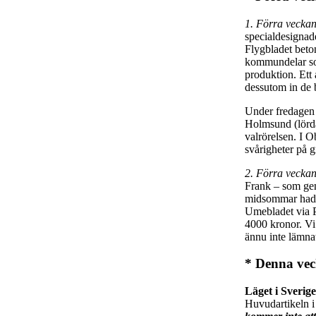
1. Förra vecka
specialdesignade
Flygbladet beton
kommundelar so
produktion. Ett
dessutom in de 
Under fredagen 
Holmsund (lörda
valrörelsen. I 
svårigheter på 
2. Förra veckan
Frank – som gen
midsommar hade v
Umebladet via Po
4000 kronor. Vi v
ännu inte lämnat
* Denna vec
Läget i Sverig
Huvudartikeln i