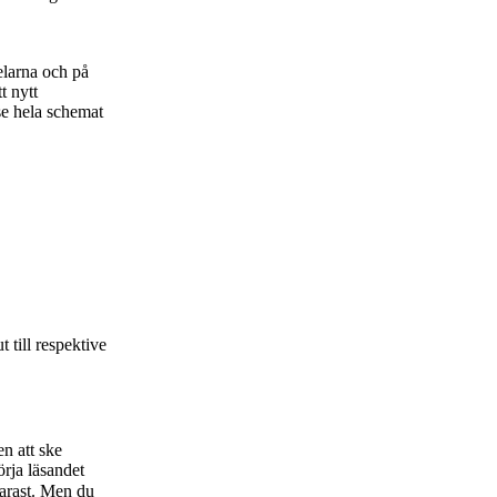
delarna och på
t nytt
se hela schemat
 till respektive
n att ske
örja läsandet
narast. Men du