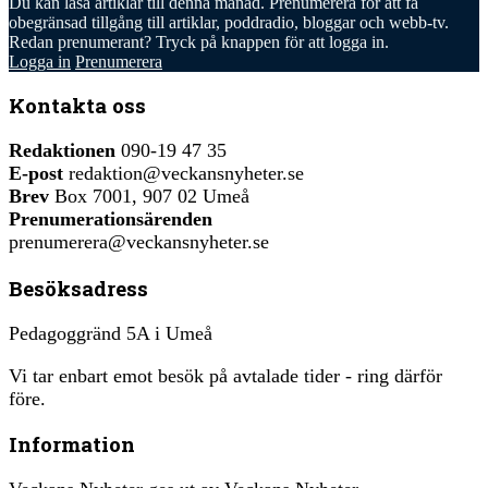
Du kan läsa
artiklar till denna månad. Prenumerera för att få
obegränsad tillgång till artiklar, poddradio, bloggar och webb-tv.
Redan prenumerant? Tryck på knappen för att logga in.
Logga in
Prenumerera
Kontakta oss
Redaktionen
090-19 47 35
E-post
redaktion@veckansnyheter.se
Brev
Box 7001, 907 02 Umeå
Prenumerationsärenden
prenumerera@veckansnyheter.se
Besöksadress
Pedagoggränd 5A i Umeå
Vi tar enbart emot besök på avtalade tider - ring därför
före.
Information