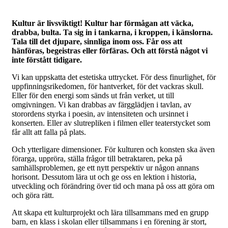
Kultur är livsviktigt! Kultur har förmågan att väcka,
drabba, bulta. Ta sig in i tankarna, i kroppen, i känslorna.
Tala till det djupare, sinnliga inom oss. Får oss att
hänföras, begeistras eller förfäras. Och att förstå något vi
inte förstått tidigare.
Vi kan uppskatta det estetiska uttrycket. För dess finurlighet, för
uppfinningsrikedomen, för hantverket, för det vackras skull.
Eller för den energi som sänds ut från verket, ut till
omgivningen. Vi kan drabbas av färgglädjen i tavlan, av
storordens styrka i poesin, av intensiteten och ursinnet i
konserten. Eller av slutrepliken i filmen eller teaterstycket som
får allt att falla på plats.
Och ytterligare dimensioner. För kulturen och konsten ska även
förarga, uppröra, ställa frågor till betraktaren, peka på
samhällsproblemen, ge ett nytt perspektiv ur någon annans
horisont. Dessutom lära ut och ge oss en lektion i historia,
utveckling och förändring över tid och mana på oss att göra om
och göra rätt.
Att skapa ett kulturprojekt och lära tillsammans med en grupp
barn, en klass i skolan eller tillsammans i en förening är stort,