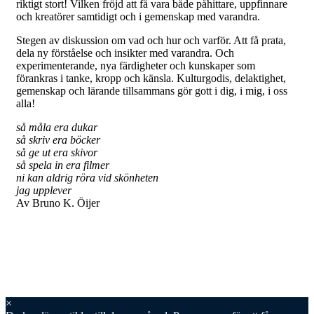
riktigt stort! Vilken fröjd att få vara både påhittare, uppfinnare
och kreatörer samtidigt och i gemenskap med varandra.
Stegen av diskussion om vad och hur och varför. Att få prata,
dela ny förståelse och insikter med varandra. Och
experimenterande, nya färdigheter och kunskaper som
förankras i tanke, kropp och känsla. Kulturgodis, delaktighet,
gemenskap och lärande tillsammans gör gott i dig, i mig, i oss
alla!
så måla era dukar
så skriv era böcker
så ge ut era skivor
så spela in era filmer
ni kan aldrig röra vid skönheten
jag upplever
Av Bruno K. Öijer
×