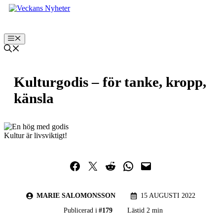
Hoppa
till
innehåll
Meny
Kulturgodis – för tanke, kropp,
känsla
Kultur är livsviktigt!
Dela på Facebook
Dela på Twitter
Dela på Reddit
Dela i WhatsApp
Maila en länk
MARIE SALOMONSSON
15 AUGUSTI 2022
Publicerad i
#
179
Lästid 2 min