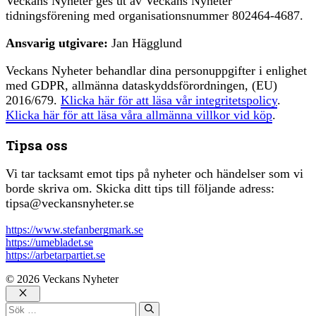
Veckans Nyheter ges ut av Veckans Nyheter
tidningsförening med organisationsnummer 802464-4687.
Ansvarig utgivare:
Jan Hägglund
Veckans Nyheter behandlar dina personuppgifter i enlighet
med GDPR, allmänna dataskyddsförordningen, (EU)
2016/679.
Klicka här för att läsa vår integritetspolicy
.
Klicka här för att läsa våra allmänna villkor vid köp
.
Tipsa oss
Vi tar tacksamt emot tips på nyheter och händelser som vi
borde skriva om. Skicka ditt tips till följande adress:
tipsa@veckansnyheter.se
https://www.stefanbergmark.se
https://umebladet.se
https://arbetarpartiet.se
© 2026 Veckans Nyheter
Stäng
Sök