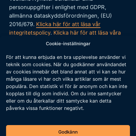
personuppgifter i enlighet med GDPR,
allmänna dataskyddsförordningen, (EU)
2016/679.
Klicka här för att läsa vår
integritetspolicy
.
Klicka här för att läsa våra
allmänna villkor vid köp
.
Cookie-inställningar
För att kunna erbjuda en bra upplevelse använder vi
Tipsa oss
teknik som cookies. När du godkänner användandet
av cookies innebär det bland annat att vi kan se hur
Vi tar tacksamt emot tips på nyheter och
många läsare vi har och vilka artiklar som är mest
populära. Den statistik vi för är anonym och kan inte
händelser som vi borde skriva om. Skicka ditt
kopplas till dig som individ. Om du inte samtycker
tips till följande adress:
eller om du återkallar ditt samtycke kan detta
tipsa@veckansnyheter.se
påverka vissa funktioner negativt.
https://www.stefanbergmark.se
https://umebladet.se
Godkänn