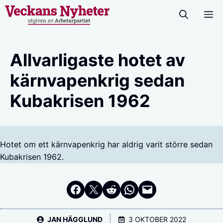
Hoppa
M
till
innehåll
Allvarligaste hotet av
kärnvapenkrig sedan
Kubakrisen 1962
Hotet om ett kärnvapenkrig har aldrig varit större sedan
Kubakrisen 1962.
Dela på Facebook
Dela på Twitter
Dela på Reddit
Dela i WhatsApp
Maila en länk
JAN HÄGGLUND
3 OKTOBER 2022