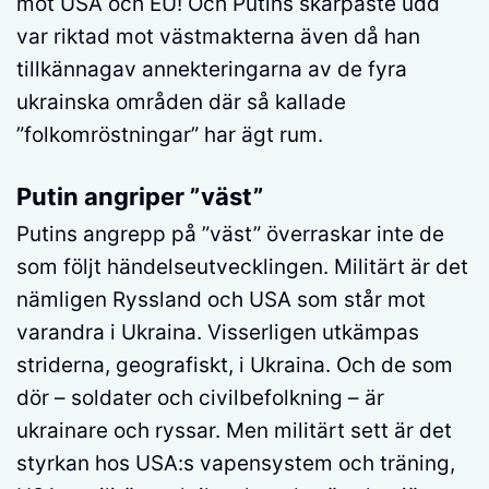
mot USA och EU! Och Putins skarpaste udd
var riktad mot västmakterna även då han
tillkännagav annekteringarna av de fyra
ukrainska områden där så kallade
”folkomröstningar” har ägt rum.
Putin angriper ”väst”
Putins angrepp på ”väst” överraskar inte de
som följt händelseutvecklingen. Militärt är det
nämligen Ryssland och USA som står mot
varandra i Ukraina. Visserligen utkämpas
striderna, geografiskt, i Ukraina. Och de som
dör – soldater och civilbefolkning – är
ukrainare och ryssar. Men militärt sett är det
styrkan hos USA:s vapensystem och träning,